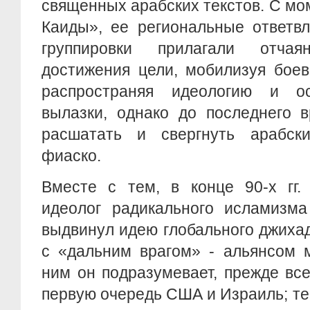
священных арабских текстов. С мо
Каиды», ее региональные ответв
группировки прилагали отча
достижения цели, мобилизуя боев
распространяя идеологию и ос
вылазки, однако до последнего 
расшатать и свергнуть арабск
фиаско.
Вместе с тем, в конце 90-х гг.
идеолог радикального исламизма
выдвинул идею глобального джихад
с «дальним врагом» - альянсом 
ним он подразумевает, прежде все
первую очередь США и Израиль; теп