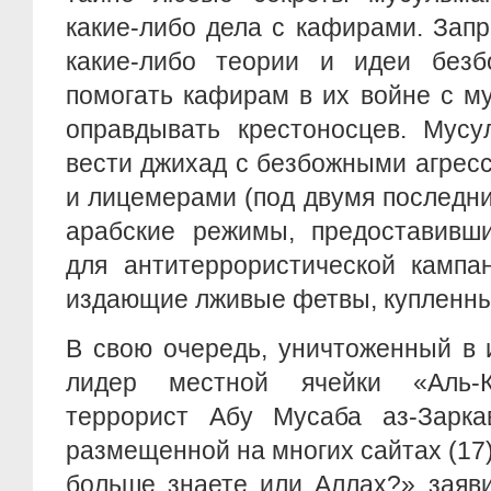
какие-либо дела с кафирами. Зап
какие-либо теории и идеи безб
помогать кафирам в их войне с м
оправдывать крестоносцев. Мусу
вести джихад с безбожными агрес
и лицемерами (под двумя последн
арабские режимы, предоставивш
для антитеррористической кампа
издающие лживые фетвы, купленные
В свою очередь, уничтоженный в 
лидер местной ячейки «Аль-К
террорист Абу Мусаба аз-Зарка
размещенной на многих сайтах (17)
больше знаете или Аллах?» заяви