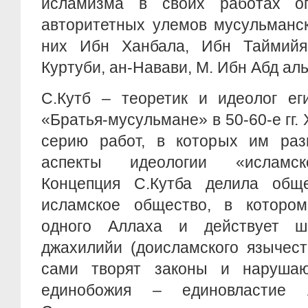
исламизма в своих работах о
авторитетных улемов мусульманск
них Ибн Ханбала, Ибн Таймийя
Куртуби, ан-Навави, М. Ибн Абд аль
С.Кутб – теоретик и идеолог ег
«Братья-мусульмане» в 50-60-е гг. 
серию работ, в которых им раз
аспекты идеологии «исламск
Концепция С.Кутба делила общ
исламское общество, в котором
одного Аллаха и действует ш
джахилийи (доисламского язычест
сами творят законы и нарушаю
единобожия – единовластие А