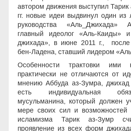
автором движения выступил Тарик а
гг. новые идеи выдвинул один из
руководства «Аль_Джихада» А
главный идеолог «Аль-Каиды» 
джихада», в июне 2011 г., посл
бен-Ладена, ставший лидером «Ал
Особенности трактовки ими 
практически не отличаются от ид
мнению Аббуда аз-Зумра, джихад
есть индивидуальная обяз
мусульманина, который должен у
мере своих сил и возможностей (
исламизма Тарик аз-Зумр сч
проявление из всех форм джихад