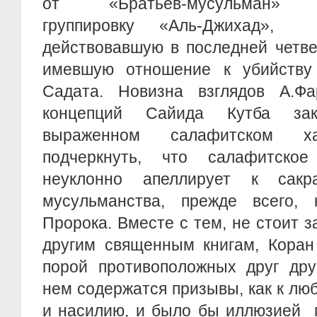
от «Братьев-мусульман» ул
группировку «Аль-Джихад», 
действовавшую в последней четве
имевшую отношение к убийству
Садата. Новизна взглядов А.Ф
концепций Сайида Кутба за
выраженном салафитском ха
подчеркнуть, что салафитск
неуклонно апеллирует к сакр
мусульманства, прежде всего,
Пророка. Вместе с тем, не стоит з
другим священным книгам, Коран
порой противоположных друг дру
нем содержатся призывы, как к люб
и насилию, и было бы иллюзией 