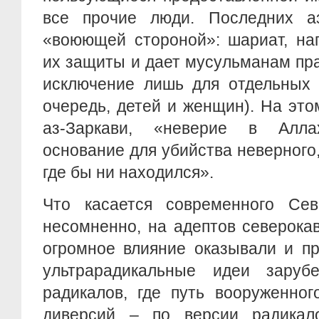
все прочие люди. Последних аз
«воюющей стороной»: шариат, на
их защиты и дает мусульманам пра
исключение лишь для отдельных 
очередь, детей и женщин). На это
аз-Заркави, «неверие в Алл
основание для убийства неверного,
где бы ни находился».
Что касается современного Севе
несомненно, на адептов северока
огромное влияние оказывали и п
ультрарадикальные идеи заруб
радикалов, где путь вооруженног
диверсий – по версии радикал