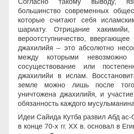
Согласно такому выводу, яз
большинство современных общест
которые считают себя исламски
шариату. Отрицание хакимийи,
вероотступничество, ввергающее
джахилийя – это абсолютно несо
между которыми невозможно 
сосуществование или постепен
джахилийи в ислам. Восстановит
земле можно лишь после того
уничтожена джахилийя, и участие
обязанность каждого мусульманина
Идеи Сайида Кутба развил Абд ас-
в конце 70-х гг. ХХ в. основал в Е