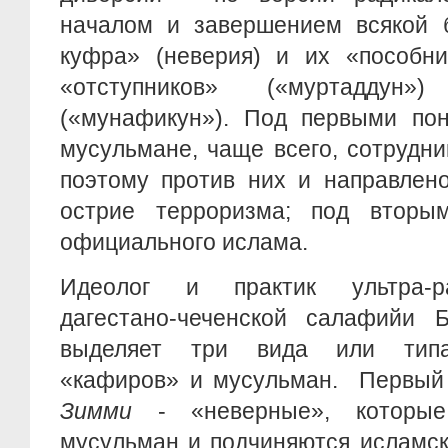
началом и завершением всякой 
куфра» (неверия) и их «пособни
«отступников» («муртаддун
(«мунафикун»). Под первыми пон
мусульмане, чаще всего, сотрудни
поэтому против них и направлено
острие терроризма; под вторы
официального ислама.
Идеолог и практик ультра-р
дагестано-чеченской салафийи 
выделяет три вида или типа
«кафиров» и мусульман. Первый
Зимми
- «неверные», которы
мусульман и подчиняются исламск