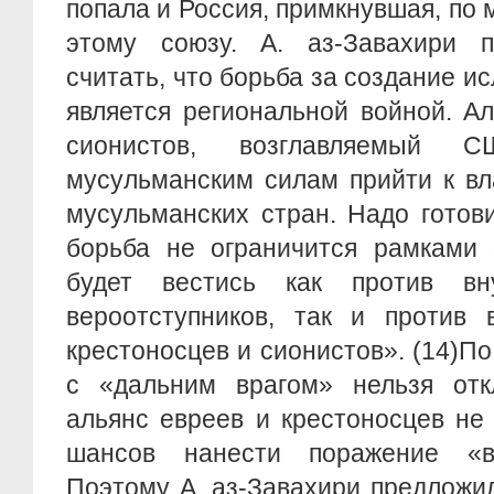
попала и Россия, примкнувшая, по 
этому союзу. А. аз-Завахири 
считать, что борьба за создание и
является региональной войной. А
сионистов, возглавляемый 
мусульманским силам прийти к вл
мусульманских стран. Надо готови
борьба не ограничится рамками 
будет вестись как против вн
вероотступников, так и против 
крестоносцев и сионистов». (14)П
с «дальним врагом» нельзя откл
альянс евреев и крестоносцев не
шансов нанести поражение «вн
Поэтому А. аз-Завахири предложи