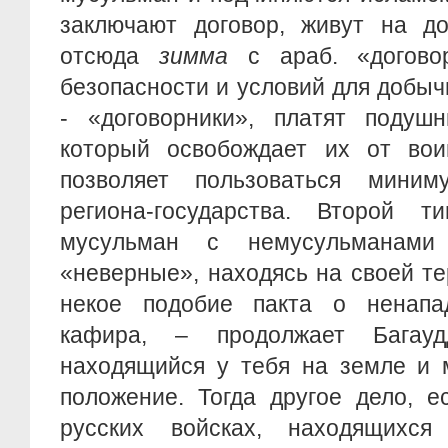
заключают договор, живут на до
отсюда
зимма
с араб. «договор
безопасности и условий для добы
- «договорники», платят подуш
который освобождает их от вои
позволяет пользоваться миним
региона-государства. Второй т
мусульман с немусульманам
«неверные», находясь на своей т
некое подобие пакта о ненапа
кафира, – продолжает Бага
находящийся у тебя на земле и 
положение. Тогда другое дело, е
русских войсках, находящихс