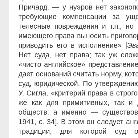
Причард, — у нуэров нет законоп
требующие компенсации за уще
телесные повреждения и т.п., но 
имеющего права выносить пригово
приводить его в исполнение» [
Эв
Нет суда, нет права; так уж сло
«чисто английское» представление
дает оснований считать норму, кот
суд, юридической. По утверждени
У. Сигла, «критерий права в строг
же как для примитивных, так и 
обществ: а именно — существов
1941, с. 34]. В этом он следует а
традиции, для которой суд ол