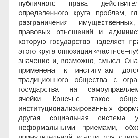
публичного права действит
определенного круга проблем, г
разграничения имущественны
правовых отношений и админист
которую государство наделяет п
этого круга оппозиция «частное–пу
значение и, возможно, смысл. Он
применена к институтам догос
традиционного общества с огр
государства на самоуправля
ячейки. Конечно, такое общ
институционализированных форма
другая социальная система у
неформальными приемами, обх
принудительной власти для сдер