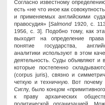
Согласно известному определению
есть «не что иное как совокупност
и применяемых английскими суда
правосудия» [
Salmond
1920, с. 11
1956, с. 3]. Подобно тому, как эт
выходит на определение прав
понятие государства, англий
аналитики используют в этом кач
деятельность. Суды объявляют и 
которые постепенно складывают
(corpus juris), связно и симметр
четкую и техничную. Вот почему 
Сиглу, было концом «примитивног
к праву архаических общест
политической организацией. Мож