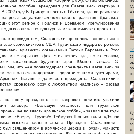
ры - Армянской Ассамблеи Америки (ААА). Он же оплачивал
з
месячное пособие, арендовал для Саакашвили квартиру в
С
В 2002 году В. Григорян посетил Тбилиси, где встречался с
н
вопросы социально-экономического развития Джавахка,
яющих этот регион с Тбилиси и Ереваном, урегулирования
годных социально-культурных и экономических проектов.
 став президентом, Саакашвили продолжал встречаться с
 всех своих визитов в США. Грузинского лидера встречали,
Т
ставители армянской организации Энтони Барсамян и Росс
ние и не скрывают факт этих встреч, где, по их словам,
О
блем, касающихся будущего стран Южного Кавказа. Э.
э
м СМИ, что ААА поблагодарила президента Саакашвили за
з
ем, осыпала его подарками – дорогостоящими сувенирами,
по
 Армении. Вступив в должность президента, Саакашвили в
вистам бронзовую розу с любопытной надписью «Розовая
акашвили».
 на посту президента, его кадровая политика усилили
рии заговора. «Большую опасность для грузинской
проникшее во власть армянское лобби», - заявил в те годы
Д
вижения «Вперед, Грузия!» Теймураз Шашиашвили. «Дошло
п
амые высокие посты в стране. Президент Саакашвили -
г
д был священником в армянской церкви в Грузии. Министр
«
ли - тоже наполовину армянин. Его настоящая фамилия -