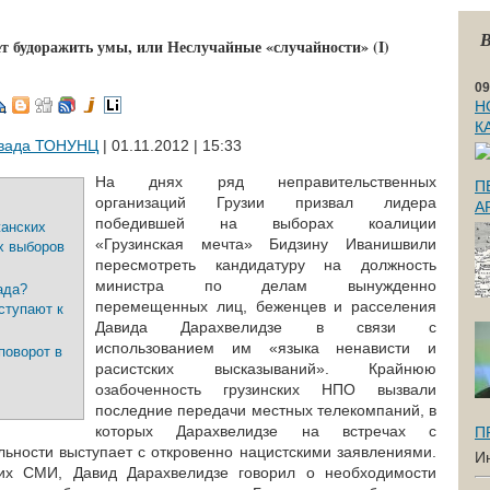
В
 будоражить умы, или Неслучайные «случайности» (I)
09
Н
К
вада ТОНУНЦ
| 01.11.2012 | 15:33
На днях ряд неправительственных
П
организаций Грузии призвал лидера
А
победившей на выборах коалиции
жанских
«Грузинская мечта» Бидзину Иванишвили
х выборов
пересмотреть кандидатуру на должность
министра по делам вынужденно
ада?
перемещенных лиц, беженцев и расселения
ступают к
Давида Дарахвелидзе в связи с
использованием им «языка ненависти и
поворот в
расистских высказываний». Крайнюю
озабоченность грузинских НПО вызвали
последние передачи местных телекомпаний, в
которых Дарахвелидзе на встречах с
П
льности выступает с откровенно нацистскими заявлениями.
И
их СМИ, Давид Дарахвелидзе говорил о необходимости