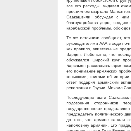
крупнейшей лоббистской структу
все его расходы, выдавал еже
престижном квартале Манхэттен. 
Саакашвили, обсуждал с ним 
благоустройства дорог, соедин
карабахской проблемы, обоюдовы
Те же источники сообщают, что
руководителями ААА в ходе почти
как правило, влиятельные пред
Вардян. Любопытно, что послед
обсуждался широкий круг про
Барсамян рассказывал армянски
его понимание армянских пробл
коньяками, книгами об истории
ответ подарил армянским акти
революция в Грузии. Михаил Са
Последующие шаги Саакашвили
подозрения сторонников тео
государственности представляет 
председатель политического д
до того, что армяне заняли с
наполовину армянин. Его праде
иностранных дел Гела Бежуашви