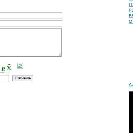
Г
Р
Б
М
А