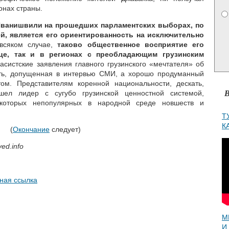
онах страны.
Иванишвили на прошедших парламентских выборах, по
, является его ориентированность на исключительно
всяком случае,
таково общественное восприятие его
це, так и в регионах с преобладающим грузинским
расистские заявления главного грузинского «мечтателя» об
ть, допущенная в интервью СМИ, а хорошо продуманный
том. Представителям коренной национальности, дескать,
В
шел лидер с сугубо грузинской ценностной системой,
которых непопулярных в народной среде новшеств и
Т
К
(
Окончание
следует)
ed.info
ная ссылка
М
И