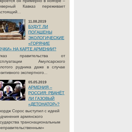
акроется он примерно в ноябре –
еверный Кавказ переживает
астоящий...
11.08.2019
БУДУТ ЛИ
ПОГАШЕНЫ
ЭКОЛОГИЧЕСКИЕ
«ГОРЯЧИЕ
ОЧКИ» НА КАРТЕ АРМЕНИИ?
тказ правительства от
ксплуатации Амулсарского
олотого рудника даже в случае
зитивного экспертного...
05.05.2019
АРМЕНИЯ –
РОССИЯ: РВАНЁТ
ЛИ ГАЗОВЫЙ
«ДЕТОНАТОР»?
жордж Сорос выступил с идеей
одчинения армянского
осударства транснациональным
неправительственным»