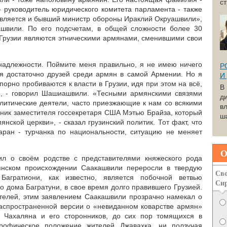
с
 руководитель юридического комитета парламента - также
вляется и бывший министр обороны Ираклий Окруашвили»,
швили. По его подсчетам, в общей сложности более 30
 Грузии являются этническими армянами, сменившими свои
инадлежности. Поймите меня правильно, я не имею ничего
Р
я достаточно друзей среди армян в самой Армении. Но я
И
порно пробиваются к власти в Грузии, идя при этом на всё,
В
, - говорил Шашиашвили. «Тесными армянскими связями
д
литические деятели, часто приезжающие к нам со всякими
вл
щник заместителя госсекретаря США Мэтью Брайза, который
ша
нской церкви», - сказал грузинский политик. Тот факт, что
аран - турчанка по национальности, ситуацию не меняет
О
вил о своём родстве с представителями княжеского рода
янском происхождении Саакашвили переросли в твердую
Сво
 Багратиони, как известно, является побочной ветвью
Си
о дома Багратуни, в свое время долго правившего Грузией.
телей, этим заявлением Саакашвили прозрачно намекал о
распространенной версии о «невиданном коварстве армян»
 Чахаляна и его сторонников, до сих пор томящихся в
трофическое положение жителей Джавахка, ни ползучая