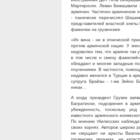
Мартиросян. Леван Бежашвили -
армянин. Частично армянином я
- панически перечислял Шашиа
представителей властной элиты
фамилии на грузинские.
«Их вина - не в этнической пр
против армянской нации. У мен
недоволен тем, что армяне так у
в том числе и смену фамилий»
обладают и многие западные по
поучениями. В частности, помо
недавно женился в Турции в армя
супруга Брайзы - г-жа Зейно Б
никак…
А когда президент Грузии зая
Багратиони, подозрения в арм
убежденность, поскольку род
известного армянского княжеског
По мнению тбилисских наблюда
своих корнях. Авторов широко 
не смущают ни аресты Ваагна
грузинских тюрьмах, ни катас