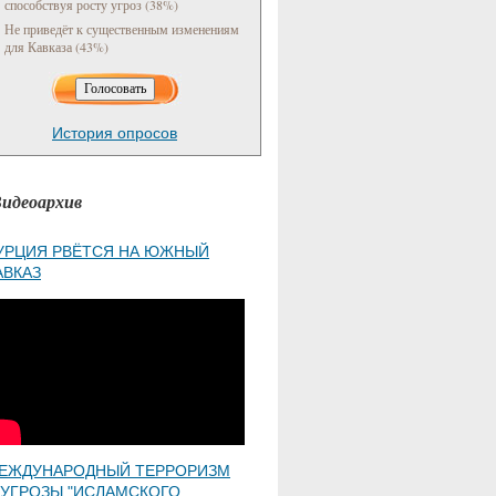
способствуя росту угроз (38%)
Не приведёт к существенным изменениям
для Кавказа (43%)
История опросов
идеоархив
УРЦИЯ РВЁТСЯ НА ЮЖНЫЙ
АВКАЗ
ЕЖДУНАРОДНЫЙ ТЕРРОРИЗМ
 УГРОЗЫ "ИСЛАМСКОГО