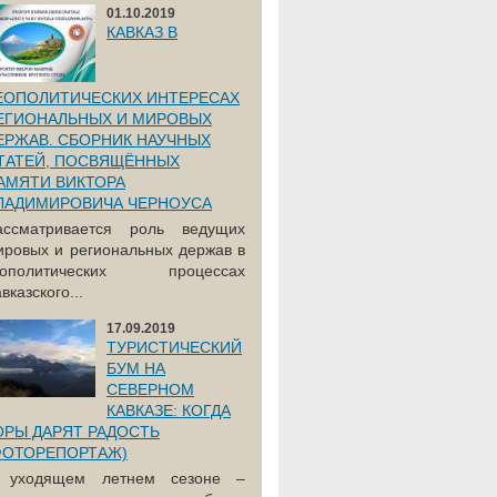
01.10.2019
КАВКАЗ В
ЕОПОЛИТИЧЕСКИХ ИНТЕРЕСАХ
ЕГИОНАЛЬНЫХ И МИРОВЫХ
ЕРЖАВ. СБОРНИК НАУЧНЫХ
ТАТЕЙ, ПОСВЯЩЁННЫХ
АМЯТИ ВИКТОРА
ЛАДИМИРОВИЧА ЧЕРНОУСА
ассматривается роль ведущих
ировых и региональных держав в
еополитических процессах
вказского...
17.09.2019
ТУРИСТИЧЕСКИЙ
БУМ НА
СЕВЕРНОМ
КАВКАЗЕ: КОГДА
ОРЫ ДАРЯТ РАДОСТЬ
ФОТОРЕПОРТАЖ)
 уходящем летнем сезоне –