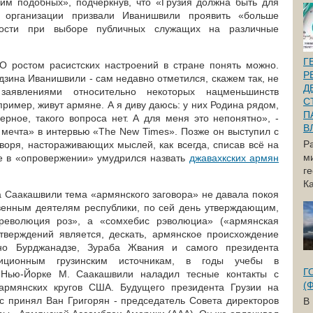
 им подобных», подчеркнув, что «Грузия должна быть для
ые организации призвали Иванишвили проявить «больше
ности при выборе публичных служащих на различные
Г
О ростом расистских настроений в стране понять можно.
Р
дзина Иванишвили - сам недавно отметился, скажем так, не
Д
заявлениями относительно некоторых нацменьшинств
С
апример, живут армяне. А я диву даюсь: у них Родина рядом,
П
верное, такого вопроса нет. А для меня это непонятно», -
В
 мечта» в интервью «The New Times». Позже он выступил с
Р
воря, настораживающих мыслей, как всегда, списав всё на
м
е в «опровержении» умудрился назвать
джавахкских армян
г
Ка
а Саакашвили тема «армянского заговора» не давала покоя
венным деятелям республики, по сей день утверждающим,
революция роз», а «сомхебис рэволюциа» («армянская
тверждений является, дескать, армянское происхождение
но Бурджанадзе, Зураба Жвания и самого президента
зиционным грузинским источникам, в годы учебы в
Г
 Нью-Йорке М. Саакашвили наладил тесные контакты с
(
армянских кругов США. Будущего президента Грузии на
с принял Ван Григорян - председатель Совета директоров
В