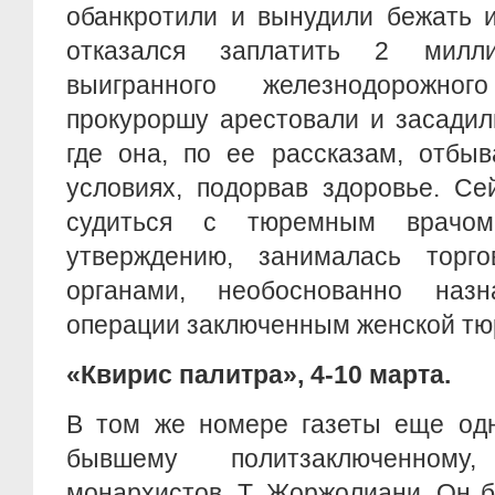
обанкротили и вынудили бежать и
отказался заплатить 2 милл
выигранного железнодорожно
прокуроршу арестовали и засадил
где она, по ее рассказам, отбы
условиях, подорвав здоровье. Се
судиться с тюремным врачом
утверждению, занималась торго
органами, необоснованно назн
операции заключенным женской т
«Квирис палитра», 4-10 марта.
В том же номере газеты еще одн
бывшему политзаключенному
монархистов, Т. Жоржолиани. Он 