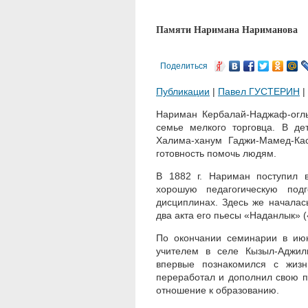
Памяти Наримана Нариманова
Поделиться
Публикации
|
Павел ГУСТЕРИН
|
Нариман Кербалай-Наджаф-оглы
семье мелкого торговца. В де
Халима-ханум Гаджи-Мамед-Ка
готовность помочь людям.
В 1882 г. Нариман поступил 
хорошую педагогическую подг
дисциплинах. Здесь же началас
два акта его пьесы «Наданлык» 
По окончании семинарии в июн
учителем в селе Кызыл-Аджил
впервые познакомился с жизн
переработал и дополнил свою пь
отношение к образованию.