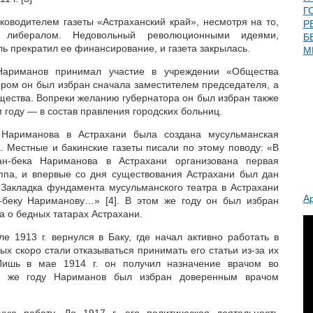
Г
оводителем газеты «Астраханский край», несмотря на то,
Р
 либералом. Недовольный революционными идеями,
Б
ль прекратил ее финансирование, и газета закрылась.
М
Нариманов принимал участие в учреждении «Общества
ором он был избран сначала заместителем председателя, а
щества. Вопреки желанию губернатора он был избран также
 году — в состав правления городских больниц.
 Нариманова в Астрахани была создана мусульманская
. Местные и бакинские газеты писали по этому поводу: «В
ман-бека Нариманова в Астрахани организована первая
ппа, и впервые со дня существования Астрахани был дан
 Закладка фундамента мусульманского театра в Астрахани
А
беку Нариманову…» [4]. В этом же году он был избран
 о бедных татарах Астрахани.
е 1913 г. вернулся в Баку, где начал активно работать в
ых скоро стали отказываться принимать его статьи из-за их
Лишь в мае 1914 г. он получил назначение врачом во
м же году Нариманов был избран доверенным врачом