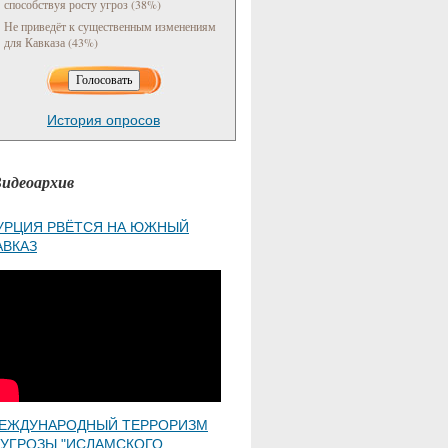
способствуя росту угроз (38%)
Не приведёт к существенным изменениям
для Кавказа (43%)
История опросов
идеоархив
УРЦИЯ РВЁТСЯ НА ЮЖНЫЙ
АВКАЗ
ЕЖДУНАРОДНЫЙ ТЕРРОРИЗМ
 УГРОЗЫ "ИСЛАМСКОГО