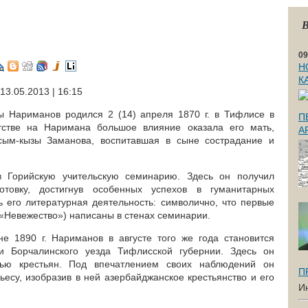
В
09
Н
К
 13.05.2013 | 16:15
 Нариманов родился 2 (14) апреля 1870 г. в Тифлисе в
П
тстве на Наримана большое влияние оказала его мать,
А
сым-кызы Заманова, воспитавшая в сыне сострадание и
в Горийскую учительскую семинарию. Здесь он получил
отовку, достигнув особенных успехов в гуманитарных
ь его литературная деятельность: символично, что первые
(«Невежество») написаны в стенах семинарии.
е 1890 г. Нариманов в августе того же года становится
и Борчалинского уезда Тифлисской губернии. Здесь он
ью крестьян. Под впечатлением своих наблюдений он
П
есу, изобразив в ней азербайджанское крестьянство и его
И