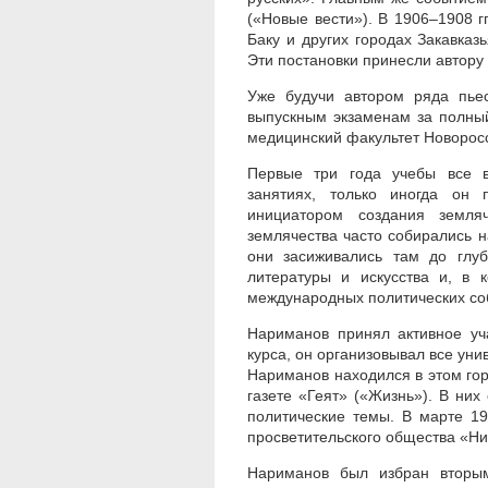
(«Новые вести»). В 1906–1908 г
Баку и других городах Закавказ
Эти постановки принесли автору
Уже будучи автором ряда пьес
выпускным экзаменам за полный 
медицинский факультет Новоросс
Первые три года учебы все 
занятиях, только иногда он
инициатором создания земляч
землячества часто собирались 
они засиживались там до глу
литературы и искусства и, в 
международных политических соб
Нариманов принял активное уч
курса, он организовывал все унив
Нариманов находился в этом горо
газете «Геят» («Жизнь»). В ни
политические темы. В марте 1
просветительского общества «Ни
Нариманов был избран вторым