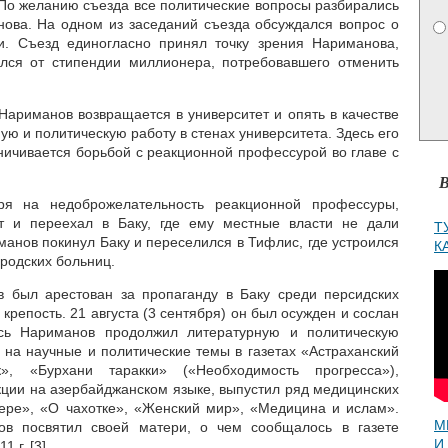
 По желанию съезда все политические вопросы разбирались
ова. На одном из заседаний съезда обсуждался вопрос о
. Съезд единогласно принял точку зрения Нариманова,
ался от стипендии миллионера, потребовавшего отменить
Нариманов возвращается в университет и опять в качестве
ю и политическую работу в стенах университета. Здесь его
ничивается борьбой с реакционной профессурой во главе с
В
ря на недоброжелательность реакционной профессуры,
т и переехал в Баку, где ему местные власти не дали
Т
манов покинул Баку и переселился в Тифлис, где устроился
К
ородских больниц.
в был арестован за пропаганду в Баку среди персидских
крепость. 21 августа (3 сентября) он был осужден и сослан
есь Нариманов продолжил литературную и политическую
и на научные и политические темы в газетах «Астраханский
к», «Бурхани таракки» («Необходимость прогресса»),
кции на азербайджанском языке, выпустил ряд медицинских
ере», «О чахотке», «Женский мир», «Медицина и ислам».
М
 посвятил своей матери, о чем сообщалось в газете
И
 г. [3]