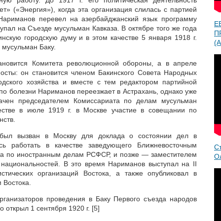
ую работу. До 1917 г. его политическая деятельность
т» («Энергия»), когда эта организация слилась с партией
Нариманов перевел на азербайджанский язык программу
Е
упал на Съезде мусульман Кавказа. В октябре того же года
П
нскую городскую думу и в этом качестве 5 января 1918 г.
(A
 мусульман Баку.
ановится Комитета революционной обороны, а в апреле
посты: он становится членом Бакинского Совета Народных
дского хозяйства и вместе с тем редактором партийной
 по болезни Нариманов переезжает в Астрахань, однако уже
начен председателем Комиссариата по делам мусульман
честве в июле 1919 г. в Москве участие в совещании по
нств.
был вызван в Москву для доклада о состоянии дел в
сь работать в качестве заведующего Ближневосточным
С
та по иностранным делам РСФСР, и позже — заместителем
О
национальностей. В это время Нариманов выступал на II
стических организаций Востока, а также опубликовал в
м Востока.
рганизаторов проведения в Баку Первого съезда народов
 открыл 1 сентября 1920 г. [5]