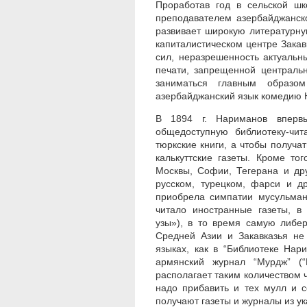
Проработав год в сельской шк
преподавателем азербайджанско
развивает широкую литературну
капиталистическом центре Закав
сил, неразрешенность актуальн
печати, запрещенной центральн
заниматься главным образо
азербайджанский язык комедию Н
В 1894 г. Нариманов вперв
общедоступную библиотеку-чит
тюркские книги, а чтобы получат
калькуттские газеты. Кроме то
Москвы, Софии, Тегерана и дру
русском, турецком, фарси и др
приобрела симпатии мусульманс
читало иностранные газеты, в
узы»), в то время самую либер
Средней Азии и Закавказья не
языках, как в “Библиотеке Нар
армянский журнал “Мурдж” (“
располагает таким количеством ч
надо прибавить и тех мулл и с
получают газеты и журналы из ук