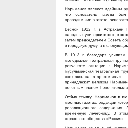
Нариманов являлся идейным рук
что основатель газеты был
проводимыми в газете, основате
Весной 1912 г. в Астрахани 
народных университетов», в кот
затем председателем Совета об
в городскую думу, а в следующем
В 1913 г. благодаря усилиям
молодежная театральная труппа
результате агитации г. Нари
мусульманская театральная тру
спектакль на татарском языке…
принадлежит целиком Нариман-
почетным членом Попечительства
Отбыв ссылку, Нариманов в июл
местных газетах, редакции котор
революционного содержания. 
временную лечебницу. В это
страхового общества «Россия».