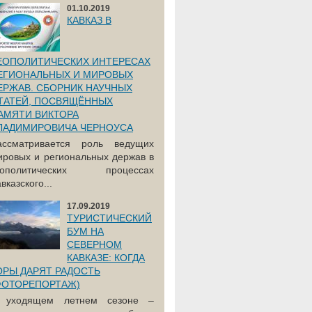
01.10.2019
КАВКАЗ В
ЕОПОЛИТИЧЕСКИХ ИНТЕРЕСАХ
ЕГИОНАЛЬНЫХ И МИРОВЫХ
ЕРЖАВ. СБОРНИК НАУЧНЫХ
ТАТЕЙ, ПОСВЯЩЁННЫХ
АМЯТИ ВИКТОРА
ЛАДИМИРОВИЧА ЧЕРНОУСА
ассматривается роль ведущих
ировых и региональных держав в
еополитических процессах
вказского...
17.09.2019
ТУРИСТИЧЕСКИЙ
БУМ НА
СЕВЕРНОМ
КАВКАЗЕ: КОГДА
ОРЫ ДАРЯТ РАДОСТЬ
ФОТОРЕПОРТАЖ)
 уходящем летнем сезоне –