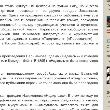
з
С
ня стала культурным центром не только Баку, но и всего
н
деятели просвещения из других городов Закавказья,
боты. Здесь же проходили совещания работников культуры
итались новые сочинения на тюркских языках, проходили
спектаклей в пользу нуждающихся учеников и студентов.
 общественной жизни, Нариманов все свободное время
бников или занимался литературной и журналистской
ным сотрудником газеты «Тарджиман» («Переводчик») —
Т
 в России (Бахчисарай), которая издавалась на русском и
О
э
з
два произведения Нариманова: драма «Наданлык» и комедия
по
, или Шамдан-бей»). В 1895 г. «Наданлык» была поставлена
тся преподавателем азербайджанского языка Бакинской
у вышла в свет первая часть его романа «Бахадур и Сона»,
после публикации первой части романа она была переведена
Д
ская трагедия Нариманова «Надир-шах». В этом же году он
п
рфология и синтаксис тюркско-азербайджанского языка»,
г
 для мусульман» и «Самоучитель татарского языка для
«
 этого года стало начало издания газеты «Таза хабарлар»