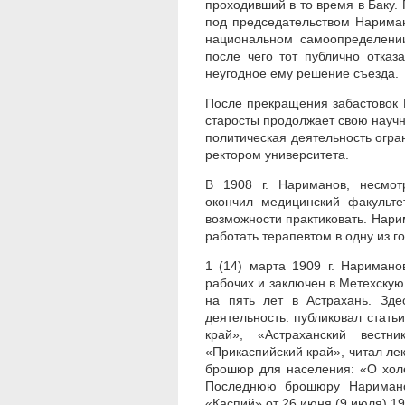
проходивший в то время в Баку.
под председательством Нариман
национальном самоопределении
после чего тот публично отказ
неугодное ему решение съезда.
После прекращения забастовок 
старосты продолжает свою научну
политическая деятельность огра
ректором университета.
В 1908 г. Нариманов, несмот
окончил медицинский факульте
возможности практиковать. Нари
работать терапевтом в одну из г
1 (14) марта 1909 г. Наримано
рабочих и заключен в Метехскую 
на пять лет в Астрахань. Зд
деятельность: публиковал стать
край», «Астраханский вестни
«Прикаспийский край», читал ле
брошюр для населения: «О хол
Последнюю брошюру Нариманов
«Каспий» от 26 июня (9 июля) 1911