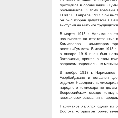
Нариманов ушел в общественн
проходила в организации «Гумме
большевиков. К тому времени 
РСДРП. В апреле 1917 г. он выст
он был избран депутатом в Баки
выступил на митинге трудящихся
В марте 1918 г. Нариманов ст
назначается на ответственные 
Комиссаров — комиссаром горо
газеты «Гуммет». В июле 1918 г.
в январе 1919 г. он был наз
Закавказья, приняв в этом ка
вопросам национальных меньши
В ноябре 1919 г. Нариманов 
Азербайджане и оставлен зде
отделом Народного комиссариа
народного комиссара по делам 
Всероссийском съезде коммуни
газетах свои воззвания к народа
Нариманов являлся одним из о
Востока, который он торжественно