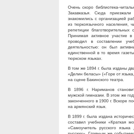
Очень скоро библиотека-читаль
Закавказья. Сюда приезжали 
знакомились с организацией ра
из тюркоязычного населения, ч
репетиции благотворительных 
Принимая активное участие в
проводил в составлении уче
деятельностью: он был актив
единственной в то время газеты
тюркском языках.
В том же 1894 г. была изданы 
«Делин беласы» («Горе от языка
на сцене Бакинского театра.
В 1896 г. Нариманов станови
мужской гимназии. В этом же год
законченного в 1900 г. Вскоре 
на армянский язык.
В 1899 г. была издана историче
составил учебники «Краткая мо
«Самоучитель русского языка
русских». Главным же событием