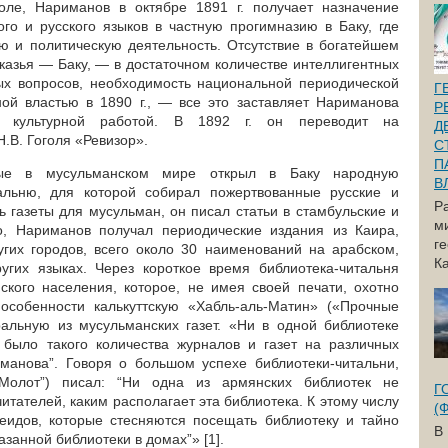
оле, Нариманов в октябре 1891 г. получает назначение
го и русского языков в частную прогимназию в Баку, где
ю и политическую деятельность. Отсутствие в богатейшем
казья — Баку, — в достаточном количестве интеллигентных
ых вопросов, необходимость национальной периодической
Г
ой властью в 1890 г., — все это заставляет Нариманова
Р
м культурной работой. В 1892 г. он переводит на
Д
.В. Гоголя «Ревизор».
С
П
ые в мусульманском мире открыл в Баку народную
В
альню, для которой собирал пожертвованные русские и
Р
ь газеты для мусульман, он писал статьи в стамбульские и
м
го, Нариманов получал периодические издания из Каира,
г
гих городов, всего около 30 наименований на арабском,
Ка
угих языках. Через короткое время библиотека-читальня
кого населения, которое, не имея своей печати, охотно
 особенности калькуттскую «Хабль-аль-Матин» («Прочные
альную из мусульманских газет. «Ни в одной библиотеке
 было такого количества журналов и газет на различных
иманова”. Говоря о большом успехе библиотеки-читальни,
Молот”) писал: “Ни одна из армянских библиотек не
Г
итателей, каким располагает эта библиотека. К этому числу
(
еидов, которые стесняются посещать библиотеку и тайно
В
азанной библиотеки в домах”» [1].