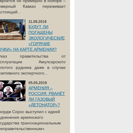
акроется он примерно в ноябре –
еверный Кавказ переживает
астоящий...
11.08.2019
БУДУТ ЛИ
ПОГАШЕНЫ
ЭКОЛОГИЧЕСКИЕ
«ГОРЯЧИЕ
ОЧКИ» НА КАРТЕ АРМЕНИИ?
тказ правительства от
ксплуатации Амулсарского
олотого рудника даже в случае
зитивного экспертного...
05.05.2019
АРМЕНИЯ –
РОССИЯ: РВАНЁТ
ЛИ ГАЗОВЫЙ
«ДЕТОНАТОР»?
жордж Сорос выступил с идеей
одчинения армянского
осударства транснациональным
неправительственным»