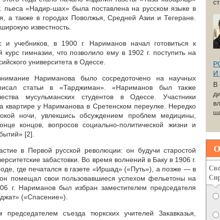
с
г. пьеса «Надир-шах» была поставлена на русском языке в
ья, а также в городах Поволжья, Средней Азии и Тегеране.
 широкую известность.
 и учебников, в 1900 г. Нариманов начал готовиться к
курс гимназии, что позволило ему в 1902 г. поступить на
ийского университета в Одессе.
Р
И
внимание Нариманова было сосредоточено на научных
В
 писал статьи в «Тарджиман». «Нариманов был также
д
ества мусульманских студентов в Одессе. Участники
вл
на квартире у Нариманова в Сретенском переулке. Нередко
ша
бокой ночи, увлекшись обсуждением проблем медицины,
конце концов, вопросов социально-политической жизни и
ытий» [2].
О
астие в Первой русской революции: он будучи старостой
ерситетские забастовки. Во время волнений в Баку в 1906 г.
Сво
де, где печатался в газете «Иршад» («Путь»), а позже — в
Си
х он помещал свои пользовавшиеся успехом фельетоны на
906 г. Нариманов был избран заместителем председателя
джат» («Спасение»).
 председателем съезда тюркских учителей Закавказья,