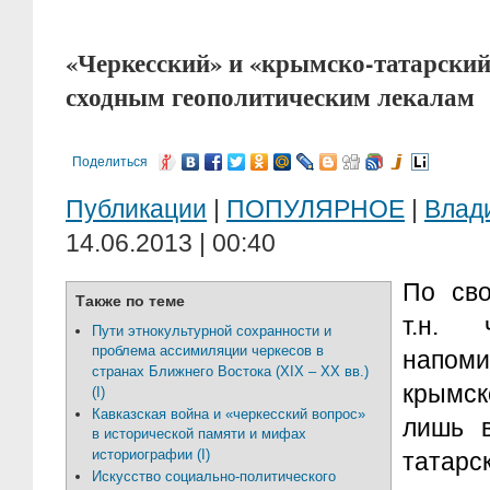
«Черкесский» и «крымско-татарский
сходным геополитическим лекалам
Поделиться
Публикации
|
ПОПУЛЯРНОЕ
|
Влад
14.06.2013 | 00:40
По сво
Также по теме
т.н. 
Пути этнокультурной сохранности и
проблема ассимиляции черкесов в
напо
странах Ближнего Востока (XIX – XX вв.)
крымск
(I)
Кавказская война и «черкесский вопрос»
лишь в
в исторической памяти и мифах
историографии (I)
татар
Искусство социально-политического