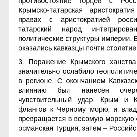
противостояние горцев с Росс
Крымско-татарская аристократ
правах с аристократией росси
татарский народ интегриров
политические структуры империи. 
оказались кавказцы почти столетием
3.
Поражение Крымского ханства
значительно ослабило геополитич
в регионе. С окончанием Кавказс
влиянию был нанесён очер
чувствительный удар. Крым и 
флангов к Чёрному морю, и вла
превращается в весомую морскую 
османская Турция, затем – Россий