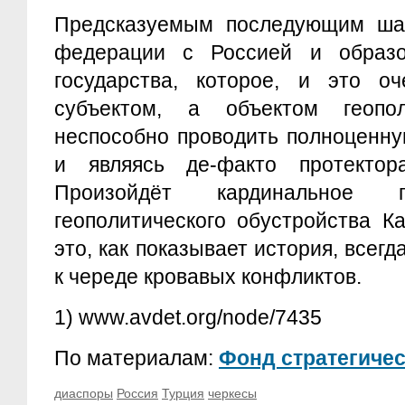
Предсказуемым последующим шаг
федерации с Россией и образо
государства, которое, и это оч
субъектом, а объектом геопо
неспособно проводить полноценн
и являясь де-факто протектор
Произойдёт кардинальное пе
геополитического обустройства Ка
это, как показывает история, всег
к череде кровавых конфликтов.
1)
www.avdet.org/node/7435‎
По материалам:
Фонд стратегиче
диаспоры
Россия
Турция
черкесы