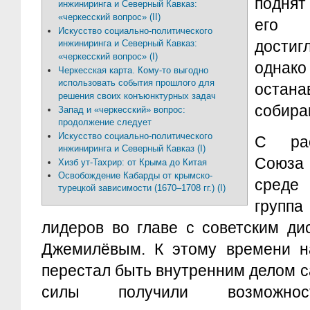
поднят
инжиниринга и Северный Кавказ:
«черкесский вопрос» (II)
его 
Искусство социально-политического
дости
инжиниринга и Северный Кавказ:
«черкесский вопрос» (I)
однак
Черкесская карта. Кому-то выгодно
использовать события прошлого для
оста
решения своих конъюнктурных задач
собира
Запад и «черкесский» вопрос:
продолжение следует
Искусство социально-политического
С рас
инжиниринга и Северный Кавказ (I)
Союза 
Хизб ут-Тахрир: от Крыма до Китая
Освобождение Кабарды от крымско-
среде
турецкой зависимости (1670–1708 гг.) (I)
груп
лидеров во главе с советским д
Джемилёвым. К этому времени н
перестал быть внутренним делом с
силы получили возможн