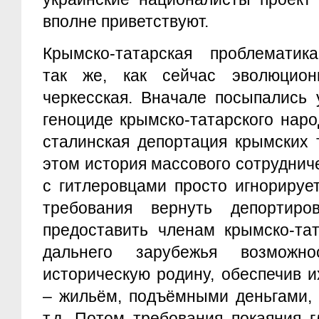
вполне приветствуют.
Крымско-татарская проблематик
так же, как сейчас эволюцион
черкесская. Вначале посыпались 
геноциде крымско-татарского нар
сталинская депортация крымских т
этом история массового сотруднич
с гитлеровцами просто игнорируе
требования вернуть депорти
предоставить членам крымско-та
дальнего зарубежья возможн
историческую родину, обеспечив 
– жильём, подъёмными деньгами,
т.д. Потом требования покаяния г