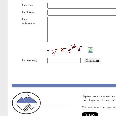
Ваше имя:
Ваш E-mail:
Ваше
сообщение:
Введите код:
Перепечатка материалов с
сайт "Научного Общества
Мнения наших авторов мо