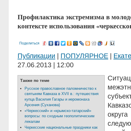
Профилактика экстремизма в молод
контексте использования «черкесско
Поделиться
Публикации
|
ПОПУЛЯРНОЕ
|
Екат
27.06.2013 | 12:00
Ситу
Также по теме
межэтн
Русское православное паломничество к
святыням Кавказа в XVII в.: путешествия
субъ
купца Василия Гагары и иеромонаха
Кавказ
Арсения (Суханова)
«Черкесский» и «крымско-татарский»
округ
вопросы: по сходным геополитическим
лекалам
следу
Черкесские национальные праздники как