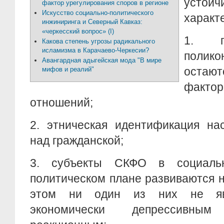
устойч
фактор урегулирования споров в регионе
Искусство социально-политического
характе
инжиниринга и Северный Кавказ:
«черкесский вопрос» (I)
1.
Какова степень угрозы радикального
исламизма в Карачаево-Черкесии?
полико
Авангардная адыгейская мода "В мире
оста
мифов и реалий"
факто
отношений;
2.
этническая идентификация на
над гражданской;
3.
субъекты СКФО в социальн
политическом плане развиваются 
этом ни один из них не явл
экономически депрессивны