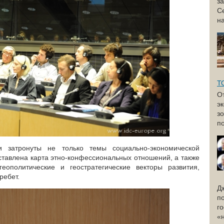
з
С
н
Т
О
э
з
по
 затронуты не только темы социально-экономической
дставлена карта этно-конфессиональных отношений, а также
ополитические и геостратегические векторы развития,
ребет.
Д
п
г
«