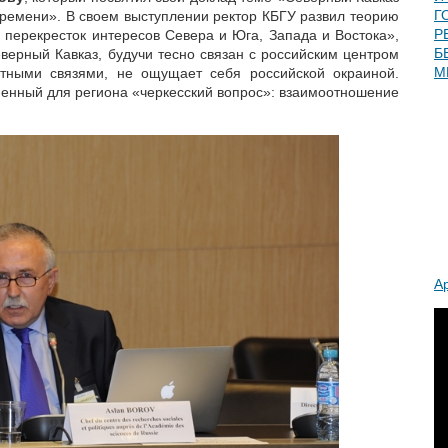
Г
времени». В своем выступлении ректор КБГУ развил теорию
Р
о перекресток интересов Севера и Юга, Запада и Востока»,
Б
еверный Кавказ, будучи тесно связан с российским центром
М
тными связями, не ощущает себя российской окраиной.
ненный для региона «черкесский вопрос»: взаимоотношение
А