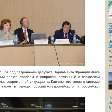
Г
Р
Д
С
П
В
Р
м
г
Ка
рошла под патронажем депутата Парламента Франции Жака
й спектр проблем и вопросов, связанный с кавказской
лиз современной ситуации на Кавказе, его места в системе
также в рамках российско-европейского и российско-
Г
(
В