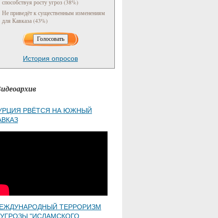
способствуя росту угроз (38%)
Не приведёт к существенным изменениям
для Кавказа (43%)
История опросов
идеоархив
УРЦИЯ РВЁТСЯ НА ЮЖНЫЙ
АВКАЗ
ЕЖДУНАРОДНЫЙ ТЕРРОРИЗМ
 УГРОЗЫ "ИСЛАМСКОГО