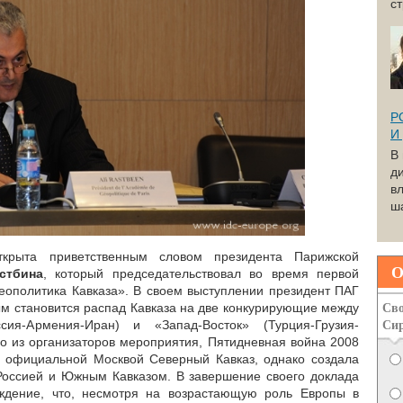
с
Р
И
В
д
вл
ша
крыта приветственным словом президента Парижской
О
стбина
, который председательствовал во время первой
геополитика Кавказа». В своем выступлении президент ПАГ
Сво
ым становится распад Кавказа на две конкурирующие между
Си
ия-Армения-Иран) и «Запад-Восток» (Турция-Грузия-
о из организаторов мероприятия, Пятидневная война 2008
а официальной Москвой Северный Кавказ, однако создала
Россией и Южным Кавказом. В завершение своего доклада
ждение, что, несмотря на возрастающую роль Европы в