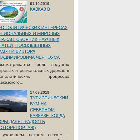
01.10.2019
КАВКАЗ В
ЕОПОЛИТИЧЕСКИХ ИНТЕРЕСАХ
ЕГИОНАЛЬНЫХ И МИРОВЫХ
ЕРЖАВ. СБОРНИК НАУЧНЫХ
ТАТЕЙ, ПОСВЯЩЁННЫХ
АМЯТИ ВИКТОРА
ЛАДИМИРОВИЧА ЧЕРНОУСА
ассматривается роль ведущих
ировых и региональных держав в
еополитических процессах
вказского...
17.09.2019
ТУРИСТИЧЕСКИЙ
БУМ НА
СЕВЕРНОМ
КАВКАЗЕ: КОГДА
ОРЫ ДАРЯТ РАДОСТЬ
ФОТОРЕПОРТАЖ)
 уходящем летнем сезоне –