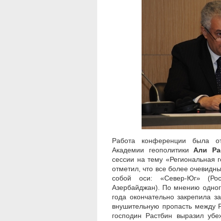
Работа конференции была от
Академии геополитики
Али Ра
сессии на тему «Региональная 
отметил, что все более очевидн
собой оси: «Север-Юг» (Росс
Азербайджан). По мнению одног
года окончательно закрепила з
внушительную пропасть между 
господин Растбин выразил убе