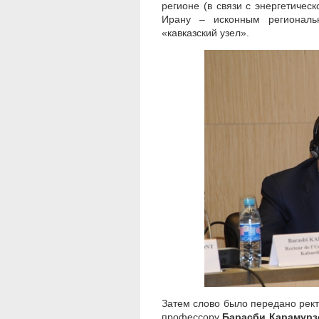
регионе (в связи с энергетичес
Ирану – исконным региональ
«кавказский узел».
Затем слово было передано рект
профессору
Барасби Карамурз