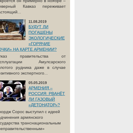
акроется он примерно в ноябре –
еверный Кавказ переживает
астоящий...
11.08.2019
БУДУТ ЛИ
ПОГАШЕНЫ
ЭКОЛОГИЧЕСКИЕ
«ГОРЯЧИЕ
ОЧКИ» НА КАРТЕ АРМЕНИИ?
тказ правительства от
ксплуатации Амулсарского
олотого рудника даже в случае
зитивного экспертного...
05.05.2019
АРМЕНИЯ –
РОССИЯ: РВАНЁТ
ЛИ ГАЗОВЫЙ
«ДЕТОНАТОР»?
жордж Сорос выступил с идеей
одчинения армянского
осударства транснациональным
неправительственным»