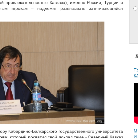
кой привлекательностью Кавказа), именно России, Турции и
ным игрокам – надлежит развязывать затягивающийся
В
Т
К
М
ору Кабардино-Балкарского государственного университета
И
ову
, который посвятил свой доклад теме «Северный Кавказ