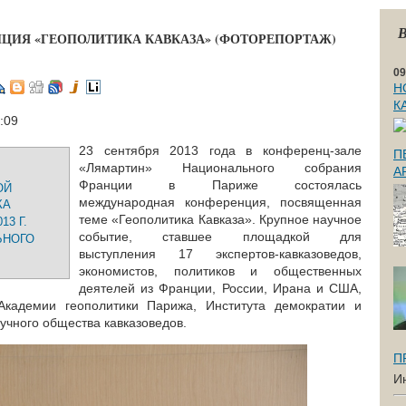
В
ИЯ «ГЕОПОЛИТИКА КАВКАЗА» (ФОТОРЕПОРТАЖ)
09
Н
К
3:09
23 сентября 2013 года в конференц-зале
П
«Лямартин» Национального собрания
А
Франции в Париже состоялась
ОЙ
международная конференция, посвященная
КА
теме «Геополитика Кавказа». Крупное научное
13 Г.
событие, ставшее площадкой для
ЬНОГО
выступления 17 экспертов-кавказоведов,
экономистов, политиков и общественных
деятелей из Франции, России, Ирана и США,
Академии геополитики Парижа, Института демократии и
учного общества кавказоведов.
П
И