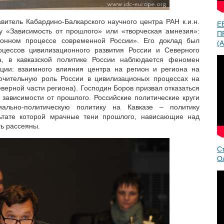
витель Кабардино-Балкарского научного центра РАН к.и.н.
Е
 «Зависимость от прошлого» или «творческая амнезия»:
П
ионном процессе современной России». Его доклад был
(A
цессов цивилизационного развития России и Северного
а, в кавказской политике России наблюдается феномен
нции: взаимного влияния центра на регион и региона на
лючительную роль России в цивилизационых процессах на
еверной части региона). Господин Боров призвал отказаться
- зависимости от прошлого. Российские политические круги
ально-политическую политику на Кавказе – политику
льтате которой мрачные тени прошлого, нависающие над
ть рассеяны.
С
О