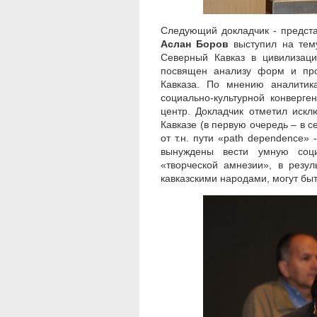
Следующий докладчик - предста
Аслан Боров
выступил на тему
Северный Кавказ в цивилизац
посвящен анализу форм и про
Кавказа. По мнению аналитик
социально-культурной конверге
центр. Докладчик отметил иск
Кавказе (в первую очередь – в с
от т.н. пути «path dependence» 
вынуждены вести умную соци
«творческой амнезии», в резу
кавказскими народами, могут бы