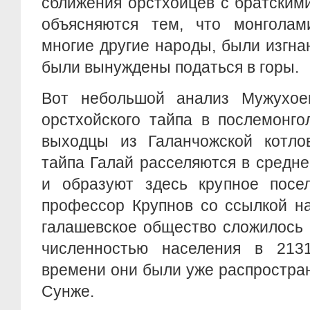
сближения орстхойцев с братским
объясняются тем, что монголам
многие другие народы, были изгна
были вынуждены податься в горы.
Вот небольшой анализ Мужухое
орстхойского тайпа в послемонго
выходцы из Галанчожской котлов
тайпа Галай расселяются в средн
и образуют здесь крупное посел
профессор Крупнов со ссылкой на
галашевское общество сложилось 
численностью населения в 213
времени они были уже распростра
Сунже.