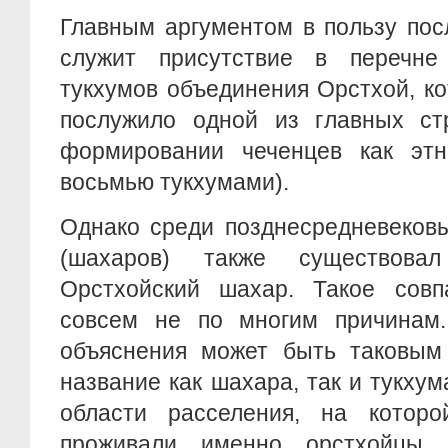
Главным аргументом в пользу пос
служит присутствие в перечне
тукхумов объединения Орстхой, кот
послужило одной из главных ст
формировании чеченцев как эт
восьмью тукхумами).
Однако среди позднесредневеков
(шахаров) также существова
Орстхойский шахар. Такое сов
совсем не по многим причинам
объяснения может быть таковым
название как шахара, так и тукхум
области расселения, на которо
проживали именно орстхойцы,