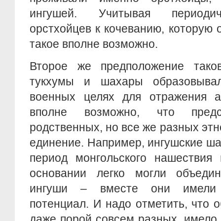
ингушей. Учитывая периодич
орстхойцев к кочеванию, которую 
такое вполне возможно.
Второе же предположение тако
тукхумы и шахары образовыва
военных целях для отражения ат
вполне возможно, что пред
родственных, но все же разных этн
единение. Например, ингушские ш
период монгольского нашествия 
основании легко могли объеди
ингуши – вместе они имели
потенциал. И надо отметить, что 
даже порой совсем разных, имело