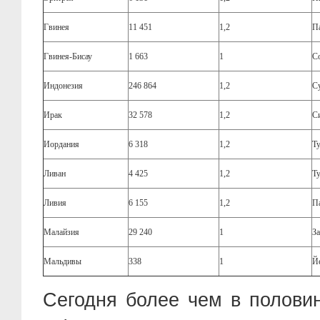
Гвинея
11 451
1,2
П
Гвинея-Бисау
1 663
1
С
Индонезия
246 864
1,2
С
Ирак
32 578
1,2
С
Иордания
6 318
1,2
Т
Ливан
4 425
1,2
Т
Ливия
6 155
1,2
П
Малайзия
29 240
1
З
Мальдивы
338
1
Й
Сегодня более чем в половин