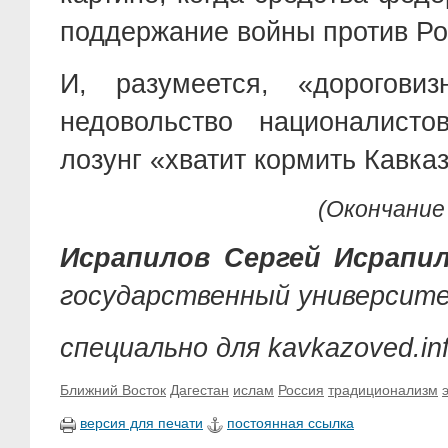
поддержание войны против Р
И, разумеется, «дороговиз
недовольство националист
лозунг «хватит кормить Кавказ
(Окончание
Исрапилов Сергей Исрапил
государственный университ
специально для kavkazoved.in
Ближний Восток
Дагестан
ислам
Россия
традиционализм
версия для печати
постоянная ссылка