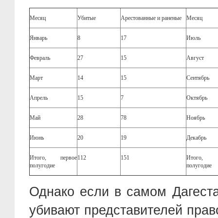
Месяц
Убитые
Арестованные и раненые
Месяц
Январь
8
17
Июль
Февраль
27
15
Август
Март
14
15
Сентябрь
Апрель
15
7
Октябрь
Май
28
78
Ноябрь
Июнь
20
19
Декабрь
Итого, первое
112
151
Итого, в
полугодие
полугодие
Однако если в самом Дагест
убивают представителей прав