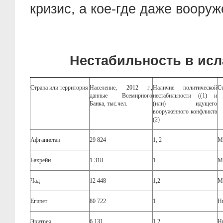
кризис, а кое-где даже воору
Нестабильность в исл
Страна или территория
Население, 2012 г.,
Наличие политической
С
данные Всемирного
нестабильности ((1) и
Банка, тыс.чел.
(или) идущего
вооруженного конфликта
(2)
Афганистан
29 824
1, 2
М
Бахрейн
1 318
1
М
Чад
12 448
1,2
М
Египет
80 722
1
Н
Эритрея
6 131
1,2
Н