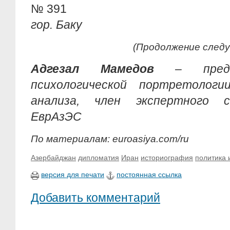
№ 391
гор. Баку
(Продолжение след
Адгезал Мамедов
– предсе
психологической портретологи
анализа, член экспертного 
ЕврАзЭС
По материалам: euroasiya.com/ru
Азербайджан
дипломатия
Иран
историография
политика 
версия для печати
постоянная ссылка
Добавить комментарий