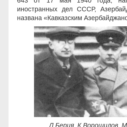
643 от 17 мая 1940 года, нап
иностранных дел СССР, Азерба
названа «Кавказским Азербайджан
Л.Берия, К.Ворошилов, М