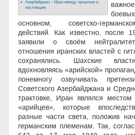
Азербайджан – Иран между прошлым и
важное
настоящим
боев
основном, советско-германс
действий. Как известно, после 1
заявили о своём нейтралите
отношения иранских властей с ги
сохранялись. Шахские влас
вдохновляясь «арийской» пропаган
понемногу озвучивать претен
Советского Азербайджана и Средн
трактовке, Иран являлся местом
«арийцев», которые впоследст
разные части света, положив нач
германским племенам. Так, согла