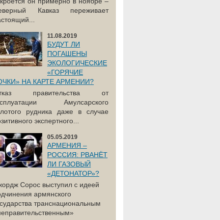
акроется он примерно в ноябре –
еверный Кавказ переживает
астоящий...
11.08.2019
БУДУТ ЛИ
ПОГАШЕНЫ
ЭКОЛОГИЧЕСКИЕ
«ГОРЯЧИЕ
ОЧКИ» НА КАРТЕ АРМЕНИИ?
тказ правительства от
ксплуатации Амулсарского
олотого рудника даже в случае
зитивного экспертного...
05.05.2019
АРМЕНИЯ –
РОССИЯ: РВАНЁТ
ЛИ ГАЗОВЫЙ
«ДЕТОНАТОР»?
жордж Сорос выступил с идеей
одчинения армянского
осударства транснациональным
неправительственным»