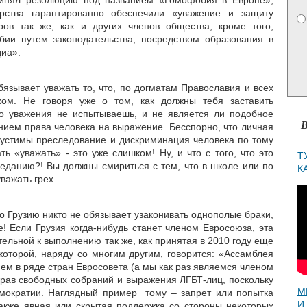
ринял резолюцию под названием «Гомофобия в Европе»,
арства гарантированно обеспечили «уважение и защиту
ров так же, как и других членов общества, кроме того,
бии путем законодательства, посредством образования в
диа».
бязывает уважать то, что, по догматам Православия и всех
ехом. Не говоря уже о том, как должны тебя заставить
ого уважения не испытываешь, и не является ли подобное
В
нием права человека на выражение. Бесспорно, что личная
пустимы преследование и дискриминация человека по тому
ь «уважать» - это уже слишком! Ну, и что с того, что это
Т
еданию?! Вы должны смириться с тем, что в школе или по
К
важать грех.
о Грузию никто не обязывает узаконивать однополые браки,
е! Если Грузия когда-нибудь станет членом Евросоюза, эта
ельной к выполнению так же, как принятая в 2010 году еще
которой, наряду со многим другим, говорится: «Ассамблея
м в ряде стран Евросовета (а мы как раз являемся членом
 прав свободных собраний и выражения ЛГБТ-лиц, поскольку
М
емократии. Наглядный пример тому – запрет или попытка
И
также явная или скрытая поддержка со стороны некоторых