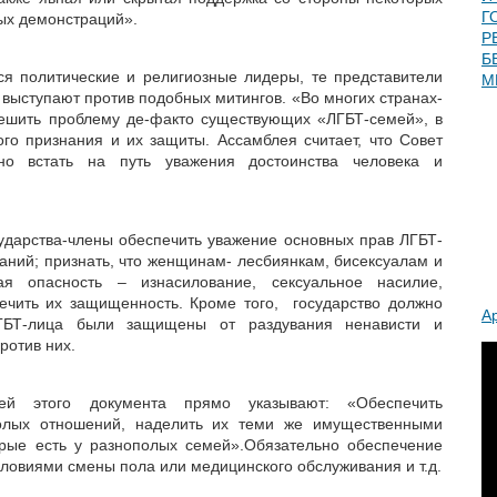
Г
ых демонстраций».
Р
Б
я политические и религиозные лидеры, те представители
М
 выступают против подобных митингов. «Во многих странах-
решить проблему де-факто существующих «ЛГБТ-семей», в
ого признания и их защиты. Ассамблея считает, что Совет
но встать на путь уважения достоинства человека и
ударства-члены обеспечить уважение основных прав ЛГБТ-
раний; признать, что женщинам- лесбиянкам, бисексуалам и
ая опасность – изнасилование, сексуальное насилие,
ечить их защищенность. Кроме того, государство должно
А
ЛГБТ-лица были защищены от раздувания ненависти и
ротив них.
ей этого документа прямо указывают: «Обеспечить
олых отношений, наделить их теми же имущественными
орые есть у разнополых семей».Обязательно обеспечение
ловиями смены пола или медицинского обслуживания и т.д.