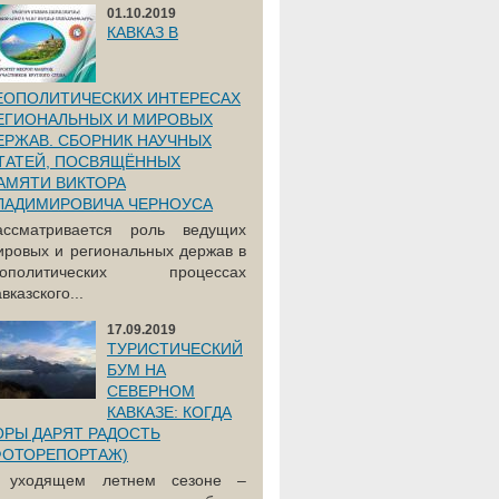
01.10.2019
КАВКАЗ В
ЕОПОЛИТИЧЕСКИХ ИНТЕРЕСАХ
ЕГИОНАЛЬНЫХ И МИРОВЫХ
ЕРЖАВ. СБОРНИК НАУЧНЫХ
ТАТЕЙ, ПОСВЯЩЁННЫХ
АМЯТИ ВИКТОРА
ЛАДИМИРОВИЧА ЧЕРНОУСА
ассматривается роль ведущих
ировых и региональных держав в
еополитических процессах
вказского...
17.09.2019
ТУРИСТИЧЕСКИЙ
БУМ НА
СЕВЕРНОМ
КАВКАЗЕ: КОГДА
ОРЫ ДАРЯТ РАДОСТЬ
ФОТОРЕПОРТАЖ)
 уходящем летнем сезоне –