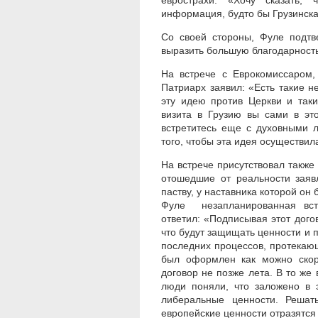
еврострахи: «Хочу сказать, 
информация, будто бы Грузинска
Со своей стороны, Фуле подтве
выразить большую благодарность
На встрече с Еврокомиссаром,
Патриарх заявил: «Есть такие 
эту идею против Церкви и так
визита в Грузию вы сами в эт
встретитесь еще с духовными 
того, чтобы эта идея осуществил
На встрече присутствовал такж
отошедшие от реальности заяв
паству, у наставника которой он
Фуле незапланированная вс
ответил: «Подписывая этот догов
что будут защищать ценности и 
последних процессов, протекающ
был оформлен как можно скор
договор не позже лета. В то же
люди поняли, что заложено в 
либеральные ценности. Решат
европейские ценности отразятся 