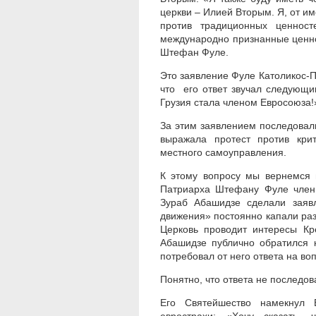
церкви – Илией Вторым. Я, от им
против традиционных ценност
международно признанные ценнос
Штефан Фуле.
Это заявление Фуле Католикос-
что его ответ звучал следующи
Грузия стала членом Евросоюза!
За этим заявлением последовали
выражала протест против кри
местного самоуправления.
К этому вопросу мы вернемся 
Патриарха Штефану Фуле члены
Зураб Абашидзе сделали заявл
движения» постоянно капали ра
Церковь проводит интересы Кр
Абашидзе публично обратился 
потребовал от него ответа на во
Понятно, что ответа не последов
Его Святейшество намекнул Е