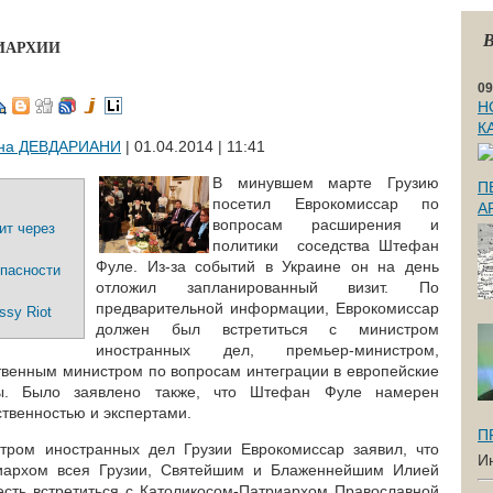
В
РИАРХИИ
09
Н
К
на ДЕВДАРИАНИ
| 01.04.2014 | 11:41
В минувшем марте Грузию
П
посетил Еврокомиссар по
А
вопросам расширения и
ит через
политики соседства Штефан
Фуле. Из-за событий в Украине он на день
опасности
отложил запланированный визит. По
предварительной информации, Еврокомиссар
ssy Riot
должен был встретиться с министром
иностранных дел, премьер-министром,
твенным министром по вопросам интеграции в европейские
уры. Было заявлено также, что Штефан Фуле намерен
ственностью и экспертами.
П
тром иностранных дел Грузии Еврокомиссар заявил, что
И
риархом всея Грузии, Святейшим и Блаженнейшим Илией
есть встретиться с Католикосом-Патриархом Православной