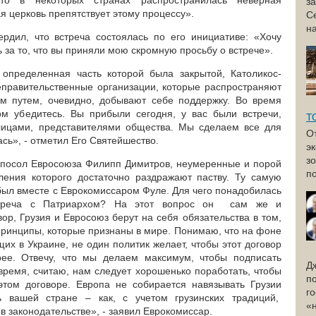
что в некоторых странах распространилась неверная
з
я церковь препятствует этому процессу».
С
н
рдил, что встреча состоялась по его инициативе: «Хочу
 за то, что вы приняли мою скромную просьбу о встрече».
 определенная часть которой была закрытой, Католикос-
неправительственные организации, которые распространяют
им путем, очевидно, добывают себе поддержку. Во время
ом убедитесь. Вы прибыли сегодня, у вас были встречи,
Т
лицами, представителями общества. Мы сделаем все для
О
ась», - отметил Его Святейшество.
э
з
е посол Евросоюза Филипп Димитров, неумеренные и порой
по
ления которого достаточно раздражают паству. Ту самую
 был вместе с Еврокомиссаром Фуле. Для чего понадобилась
треча с Патриархом? На этот вопрос он сам же и
ор, Грузия и Евросоюз берут на себя обязательства в том,
принципы, которые признаны в мире. Понимаю, что на фоне
их в Украине, не один политик желает, чтобы этот договор
ее. Отвечу, что мы делаем максимум, чтобы подписать
Д
 время, считаю, нам следует хорошенько поработать, чтобы
п
этом договоре. Европа не собирается навязывать Грузии
г
ь вашей стране – как, с учетом грузинских традиций,
«
в законодательстве», - заявил Еврокомиссар.