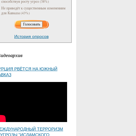
способствуя росту угроз (38%)
Не приведёт к существенным изменениям
для Кавказа (43%)
История опросов
идеоархив
УРЦИЯ РВЁТСЯ НА ЮЖНЫЙ
АВКАЗ
ЕЖДУНАРОДНЫЙ ТЕРРОРИЗМ
 УГРОЗЫ "ИСЛАМСКОГО