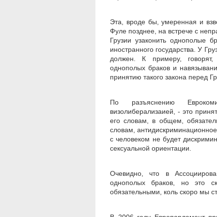
Эта, вроде бы, умеренная и вз
Фуле позднее, на встрече с неп
Грузии узаконить однополые б
иностранного государства. У Груз
должен. К примеру, говорят,
однополых браков и навязывания
принятию такого закона перед Гр
По разъяснению Еврокоми
визолиберализаией, - это приня
его словам, в общем, обязате
словам, антидискриминационное 
с человеком не будет дискрими
сексуальной ориентации.
Очевидно, что в Ассоциирова
однополых браков, но это ск
обязательными, коль скоро мы с