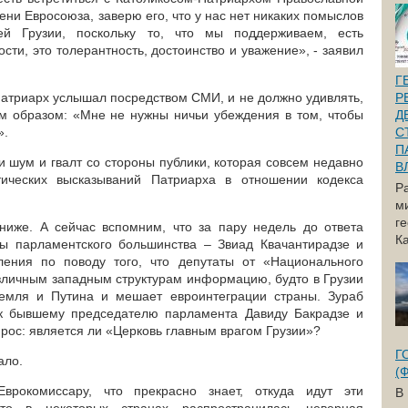
ени Евросоюза, заверю его, что у нас нет никаких помыслов
ей Грузии, поскольку то, что мы поддерживаем, есть
ти, это толерантность, достоинство и уважение», - заявил
Г
Патриарх услышал посредством СМИ, и не должно удивлять,
Р
м образом: «Мне не нужны ничьи убеждения в том, чтобы
Д
».
С
П
 шум и гвалт со стороны публики, которая совсем недавно
В
тических высказываний Патриарха в отношении кодекса
Р
м
г
ниже. А сейчас вспомним, что за пару недель до ответа
Ка
 парламентского большинства – Звиад Квачантирадзе и
ения по поводу того, что депутаты от «Национального
зличным западным структурам информацию, будто в Грузии
емля и Путина и мешает евроинтеграции страны. Зураб
к бывшему председателю парламента Давиду Бакрадзе и
прос: является ли «Церковь главным врагом Грузии»?
Г
ало.
(
врокомиссару, что прекрасно знает, откуда идут эти
В