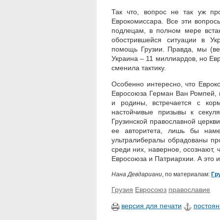
Так что, вопрос не так уж пр
Еврокомиссара. Все эти вопрос
подлецам, в полном мере встан
обострившейся ситуации в Ук
помощь Грузии. Правда, мы (ве
Украина – 11 миллиардов, но Евр
сменила тактику.
Особенно интересно, что Еврок
Евросоюза Герман Ван Ромпей, 
и родины, встречается с ко
настойчивые призывы к секуля
Грузинской православной церкви
ее авторитета, лишь бы наме
ультралибералы обрадованы пр
среди них, наверное, осознают, 
Евросоюза и Патриархии. А это и
Нана Девдариани
, по материалам:
Гр
Грузия
Евросоюз
православие
версия для печати
постоян