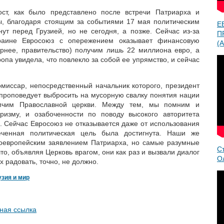
ост, как было представлено после встречи Патриарха и
ы, благодаря стоящим за событиями 17 мая политическим
Е
ут перед Грузией, но не сегодня, а позже. Сейчас из-за
П
раине Евросоюз с опережением оказывает финансовую
(A
рнее, правительство) получим лишь 22 миллиона евро, а
опа увидела, что повлекло за собой ее упрямство, и сейчас
омиссар, непосредственный начальник которого, президент
проповедует выбросить на мусорную свалку понятия нации
рмчим Православной церкви. Между тем, мы помним и
ризму, и озабоченности по поводу высокого авторитета
. Сейчас Евросоюз не отказывается даже от использования
ченная политическая цель была достигнута. Наши же
оевропейским заявлением Патриарха, но самые разумные
С
что, объявляя Церковь врагом, они как раз и вызвали диалог
О
х радовать, точно, не должно.
узия и мир
ная ссылка