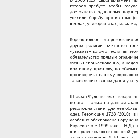
В 2006 году Европарламент п
которая требует, чтобы госуд
достоинства однополых партне
усилили борьбу против гомофо
школах, университетах, масс-ме
Короче говоря, эта резолюция о
других религий, считается гр
«уважать» кого-то, если ты эт
обязательство прямым ограниче
жизнь неприкосновенна, и недо
или иному признаку, но обязыват
противоречит вашему вероиспов
телевидению ваших детей учат у
Штефан Фуле не лжет, говоря, чт
но это – только на данном этап
резолюция станет для нее обязат
одна Резолюция 1728 (2010), в 
особенно обеспокоена нарушение
Евросовета с 1999 года – Н.Д.)
эти права являются основой д
запрета митингов ЛГБТ-лиц, а 