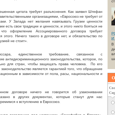
с
вешенная цитата требует разъяснения. Как заявил Штефан
равительственными организациями, «Евросоюз не требует от
раки. У Запада нет желания навязывать Грузии ценности
ии есть свои традиции и ценности, и этого никто бояться не
 что оформление Ассоциированного договора требует
Р
 этого. Ничего такого в договоре нет, и обязательство по
И
узией не стоит».
В
д
вл
ссара, единственное требование, связанное с
ша
тие антидискриминационного законодательства, которое, по
льно для стран, чтобы защищать права человека. По его
законодательство является гарантией того, что обращение
национным в зависимости от пола, расы, национальности и
О
Сво
нном договоре ничего не говорится об узаконивании
Си
азано в других документах, которые станут для нас
тремимся к вступлению в Евросоюз.