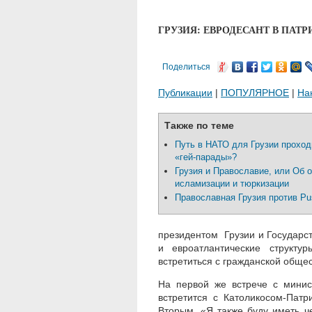
ГРУЗИЯ: ЕВРОДЕСАНТ В ПАТ
Поделиться
Публикации
|
ПОПУЛЯРНОЕ
|
На
Также по теме
Путь в НАТО для Грузии проход
«гей-парады»?
Грузия и Православие, или Об 
исламизации и тюркизации
Православная Грузия против Pu
президентом Грузии и Государс
и евроатлантические структ
встретиться с гражданской обще
На первой же встрече с минис
встретится с Католикосом-Пат
Вторым. «Я также буду иметь ч