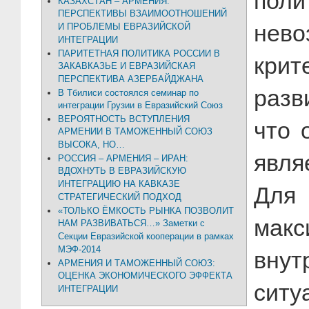
поли
КАЗАХСТАН – АРМЕНИЯ:
ПЕРСПЕКТИВЫ ВЗАИМООТНОШЕНИЙ
нев
И ПРОБЛЕМЫ ЕВРАЗИЙСКОЙ
ИНТЕГРАЦИИ
ПАРИТЕТНАЯ ПОЛИТИКА РОССИИ В
крит
ЗАКАВКАЗЬЕ И ЕВРАЗИЙСКАЯ
ПЕРСПЕКТИВА АЗЕРБАЙДЖАНА
разв
В Тбилиси состоялся семинар по
интеграции Грузии в Евразийский Союз
ВЕРОЯТНОСТЬ ВСТУПЛЕНИЯ
что 
АРМЕНИИ В ТАМОЖЕННЫЙ СОЮЗ
ВЫСОКА, НО…
явля
РОССИЯ – АРМЕНИЯ – ИРАН:
ВДОХНУТЬ В ЕВРАЗИЙСКУЮ
ИНТЕГРАЦИЮ НА КАВКАЗЕ
Для
СТРАТЕГИЧЕСКИЙ ПОДХОД
«ТОЛЬКО ЁМКОСТЬ РЫНКА ПОЗВОЛИТ
мак
НАМ РАЗВИВАТЬСЯ…» Заметки с
Секции Евразийской кооперации в рамках
МЭФ-2014
вну
АРМЕНИЯ И ТАМОЖЕННЫЙ СОЮЗ:
ОЦЕНКА ЭКОНОМИЧЕСКОГО ЭФФЕКТА
ситу
ИНТЕГРАЦИИ