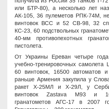
получила из России 35 танков Т-72
или БТР-80), а несколько лет на
АК-105, 36 пулеметов РПК-74М, н
винтовок ВСС и 52 СВ-98, 32 сп
КС-23, 60 подствольных гранатоме
40-мм противопехотных гранат
пистолета.
От Украины Ереван четыре года
учебно-тренировочных самолета L
60 винтовок, 16500 автоматов и
раньше Армения закупила у Слов
ракет Х-25МЛ и Х-29Л, у Серб
винтовок Zastava M93 и 10
гранатометов АГС-17 в 2007 г