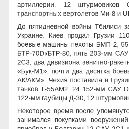
артиллерии, 12 штурмовиков
транспортных вертолетов Ми-8 и UH
До пятидневной войны Тбилиси з
Украине. Киев продал Грузии 110
боевые машины пехоты БМП-2, 55
БТР-70Di/БТР-80, пять 203-мм СА
2С3, два дивизиона зенитно-ракет
«Бук-М1», почти два десятка бое
АК/АКМ». Чехия поставила в Грузи
танков Т-55АМ2, 24 152-мм САУ D
122-мм гаубицы Д-30, 12 штурмовик
Некоторое время после упомянут
занимался покупками вооружений
приобрел у Болгарии 12 САУ 2С1 