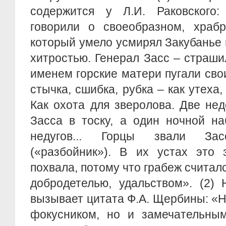
содержится у Л.И. Раковского
говорили о своеобразном, храбр
который умело усмирял Закубанье н
хитростью. Генерал Засс – страши
именем горские матери пугали св
стычка, сшибка, рубка – как утеха,
Как охота для зверолова. Две не
Засса в тоску, а один ночной на
недугов... Горцы звали За
(«разбойник»). В их устах это 
похвала, потому что грабеж считалс
добродетелью, удальством». (2)
вызывает цитата Ф.А. Щербины: «Н
фокусником, но и замечательным