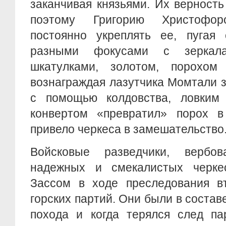
заканчивая князьями. Их верност
поэтому Григорию Христофор
постоянно укреплять ее, пугая 
разными фокусами с зеркала
шкатулками, золотом, порохом
вознаграждая лазутчика Момтали за
с помощью колдовства, ловким
конвертом «превратил» порох в
привело черкеса в замешательство.
Войсковые разведчики, вербо
надежных и смекалистых черкес
Зассом в ходе преследования в
горских партий. Они были в состав
похода и когда терялся след па