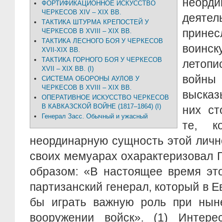
неор
ФОРТИФИКАЦИОННОЕ ИСКУССТВО
ЧЕРКЕСОВ XIV – XIX ВВ.
деяте
ТАКТИКА ШТУРМА КРЕПОСТЕЙ У
прине
ЧЕРКЕСОВ В XVIII – XIX ВВ.
ТАКТИКА ЛЕСНОГО БОЯ У ЧЕРКЕСОВ
воинск
XVII-XIX ВВ.
ТАКТИКА ГОРНОГО БОЯ У ЧЕРКЕСОВ
летоп
XVII – XIX ВВ. (I)
войны
СИСТЕМА ОБОРОНЫ АУЛОВ У
ЧЕРКЕСОВ В XVIII – XIX ВВ.
высказ
ОПЕРАТИВНОЕ ИСКУССТВО ЧЕРКЕСОВ
В КАВКАЗСКОЙ ВОЙНЕ (1817–1864) (I)
них ст
Генерал Засс. Обычный и ужасный
те, к
неординарную сущность этой лично
своих мемуарах охарактеризовал 
образом: «В настоящее время эт
партизанский генерал, который в Е
бы играть важную роль при нын
вооружении войск». (1) Интерес