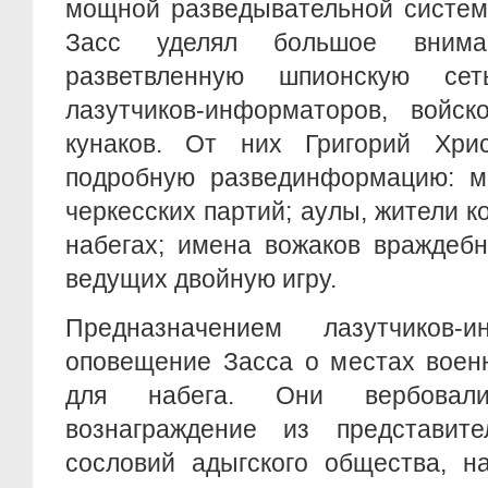
мощной разведывательной систем
Засс уделял большое внима
разветвленную шпионскую се
лазутчиков-информаторов, войск
кунаков. От них Григорий Хри
подробную развединформацию: м
черкесских партий; аулы, жители к
набегах; имена вожаков враждебн
ведущих двойную игру.
Предназначением лазутчиков-
оповещение Засса о местах воен
для набега. Они вербовал
вознаграждение из представит
сословий адыгского общества, н