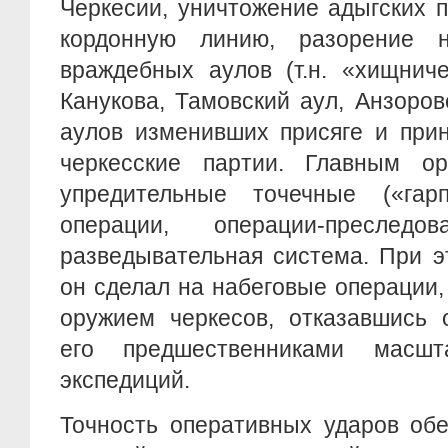
Черкесии, уничтожение адыгских 
кордонную линию, разорение н
враждебных аулов (т.н. «хищнич
Канукова, Тамовский аул, Анзоров
аулов изменивших присяге и при
черкесские партии. Главным о
упредительные точечные («гар
операции, операции-пресле
разведывательная система. При э
он сделал на набеговые операции
оружием черкесов, отказавшись 
его предшественниками масшт
экспедиций.
Точность оперативных ударов обе