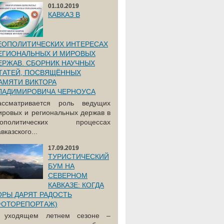
01.10.2019
КАВКАЗ В
ЕОПОЛИТИЧЕСКИХ ИНТЕРЕСАХ
ЕГИОНАЛЬНЫХ И МИРОВЫХ
ЕРЖАВ. СБОРНИК НАУЧНЫХ
ТАТЕЙ, ПОСВЯЩЁННЫХ
АМЯТИ ВИКТОРА
ЛАДИМИРОВИЧА ЧЕРНОУСА
ассматривается роль ведущих
ировых и региональных держав в
еополитических процессах
вказского...
17.09.2019
ТУРИСТИЧЕСКИЙ
БУМ НА
СЕВЕРНОМ
КАВКАЗЕ: КОГДА
ОРЫ ДАРЯТ РАДОСТЬ
ФОТОРЕПОРТАЖ)
 уходящем летнем сезоне –