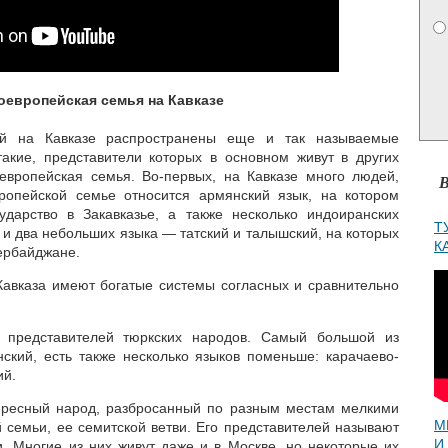
доевропейская семья на Кавказе
ей на Кавказе распространены еще и так называемые
такие, представители которых в основном живут в других
европейская семья. Во-первых, на Кавказе много людей,
В
вропейской семье относится армянский язык, на котором
дарство в Закавказье, а также несколько индоиранских
Т
 и два небольших языка — татский и талышский, на которых
К
ербайджане.
Кавказа имеют богатые системы согласных и сравнительно
о представителей тюркских народов. Самый большой из
ский, есть также несколько языков поменьше: карачаево-
ий.
ересный народ, разбросанный по разным местам мелкими
М
 семьи, ее семитской ветви. Его представителей называют
И
. Многие из них живут даже и в Москве, но некоторые их