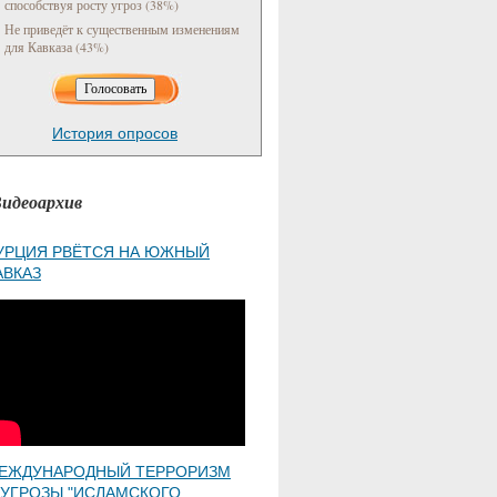
способствуя росту угроз (38%)
Не приведёт к существенным изменениям
для Кавказа (43%)
История опросов
идеоархив
УРЦИЯ РВЁТСЯ НА ЮЖНЫЙ
АВКАЗ
ЕЖДУНАРОДНЫЙ ТЕРРОРИЗМ
 УГРОЗЫ "ИСЛАМСКОГО