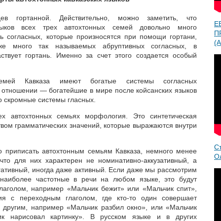
в гортанной. Действительно, можно заметить, что
Е
ков всех трех автохтонных семей довольно много
П
ть согласных, которые произносятся при помощи гортани,
(A
кже много так называемых абруптивных согласных, в
ствует гортань. Именно за счет этого создается особый
емей Кавказа имеют богатые системы согласных
м отношении — богатейшие в мире после койсанских языков
о скромные системы гласных.
ех автохтонных семьях морфология. Это синтетическая
вом грамматических значений, которые выражаются внутри
С
о приписать автохтонным семьям Кавказа, немного менее
О
что для них характерен не номинативно-аккузативный, а
гативный, иногда даже активный. Если даже мы рассмотрим
наиболее частотные в речи на любом языке, это будут
лаголом, например «Мальчик бежит» или «Мальчик спит»,
ия с переходным глаголом, где кто-то один совершает
о другим, например «Мальчик разбил окно», или «Мальчик
к нарисовал картинку». В русском языке и в других