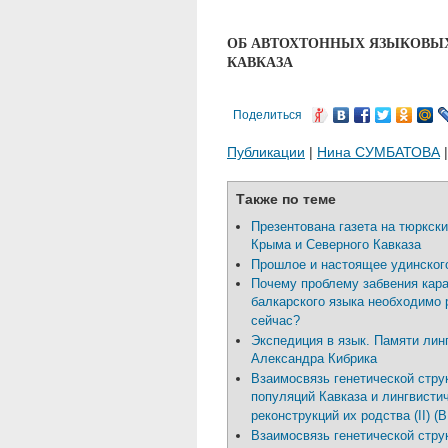
ОБ АВТОХТОННЫХ ЯЗЫКОВЫХ
КАВКАЗА
Поделиться
Публикации
|
Нина СУМБАТОВА
|
Также по теме
Презентована газета на тюркск
Крыма и Северного Кавказа
Прошлое и настоящее удинског
Почему проблему забвения кара
балкарского языка необходимо
сейчас?
Экспедиция в язык. Памяти лин
Александра Кибрика
Взаимосвязь генетической стру
популяций Кавказа и лингвисти
реконструкций их родства (II) 
Взаимосвязь генетической стру