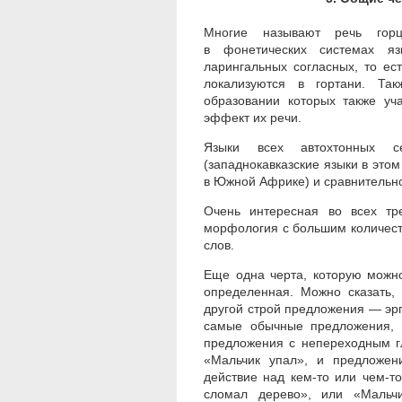
Многие называют речь горце
в
фонетических
системах
язы
ларингальных согласных, то ес
локализуются в гортани. Та
образовании которых также уча
эффект их речи.
Языки всех автохтонных с
(западнокавказские языки в это
в
Ю
жной Африке
) и сравнительн
Очень интересная во всех тр
морфология с большим количест
слов.
Еще одна черта, которую можн
определенная. Можно сказать, 
другой строй предложения — эр
самые обычные предложения, 
предложения с непереходным г
«Мальчик упал», и предложен
действие над кем-то или чем-т
сломал дерево», или «Мальчи