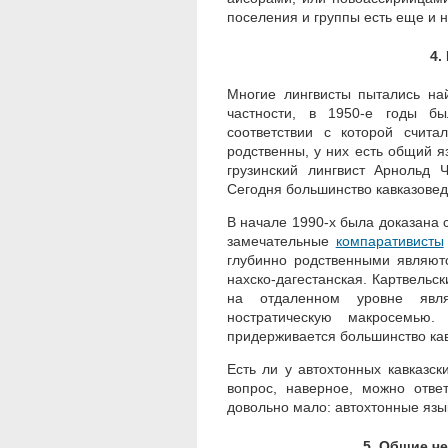
поселения и группы есть еще и н
4.
Многие лингвисты пытались на
частности, в 1950-е годы бы
соответствии с которой счита
родственны, у них есть общий яз
грузинский лингвист Арнольд 
Сегодня большинство кавказоведо
В начале 1990-х была доказана 
замечательные
компаративисты
глубинно родственными являютс
нахско-дагестанская. Картвельск
на отдаленном уровне явл
ностратическую макросемью
придерживается большинство кав
Есть ли у автохтонных кавказск
вопрос, наверное, можно ответ
довольно мало: автохтонные язы
5. Общие ч