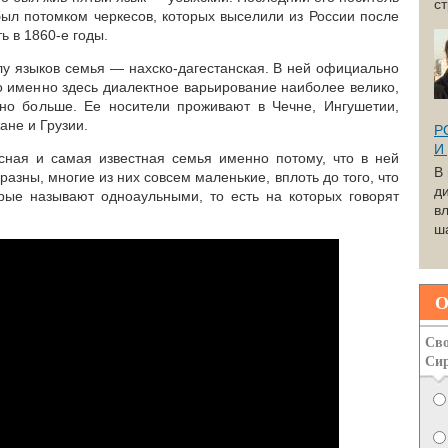
с
был потомком черкесов, которых выселили из России после
ть в 1860-е годы.
лу языков семья — нахско-дагестанская. В ней официально
о именно здесь диалектное варьирование наиболее велико,
но больше. Ее носители проживают в Чечне, Ингушетии,
ане и Грузии.
Р
И
сная и самая известная семья именно потому, что в ней
В
разны, многие из них совсем маленькие, вплоть до того, что
д
орые называют одноаульными, то есть на которых говорят
вл
ша
О
Сво
Си