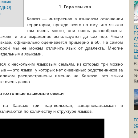
ческих
1. Гора языков
ВИДЕО)
я
Кавказ — интересная в языковом отношении
территория, прежде всего потому, что языков
Г
там очень много, они очень разнообразны.
Р
зыков», и это выражение используется до сих пор. Число
Д
авказе, официально оценивается примерно в 60. На самом
С
порой мы не можем отличить язык от диалекта. Многие
П
отдельными языками.
В
Р
тся к нескольким языковым семьям, из которых три можно
м
ые — это языки, у которых нет очевидных родственников за
г
целиком распространены именно на Кавказе, это языки
Ка
зе очень давно.
Автохтонные языковые семьи
на Кавказе три: картвельская, западнокавказская и
азличаются по количеству и структуре языков.
Г
(
В