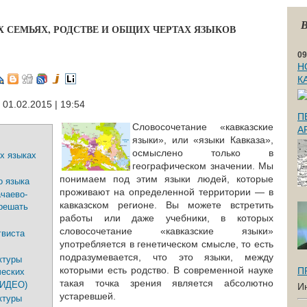
В
 СЕМЬЯХ, РОДСТВЕ И ОБЩИХ ЧЕРТАХ ЯЗЫКОВ
09
Н
К
 01.02.2015 | 19:54
П
Словосочетание «кавказские
А
языки», или «языки Кавказа»,
осмыслено только в
их языках
географическом значении. Мы
понимаем под этим языки людей, которые
о языка
проживают на определенной территории — в
чаево-
кавказском регионе. Вы можете встретить
 решать
работы или даже учебники, в которых
словосочетание «кавказские языки»
гвиста
употребляется в генетическом смысле, то есть
подразумевается, что это языки, между
ктуры
которыми есть родство. В современной науке
П
ческих
такая точка зрения является абсолютно
(ВИДЕО)
И
устаревшей.
ктуры