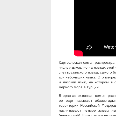
Картвельская семья распростран
числу языков, но на языках этой
счет грузинского языка, самого 
три небольших языка. Это мегрел
и лазский язык, на котором в
Черного моря в Турции.
Вторая автохтонная семья, расп
ее еще называют абхазо-адыг
территории Российской Федера
насчитывают четыре живых язы
(черкесский). Еще совсем недав