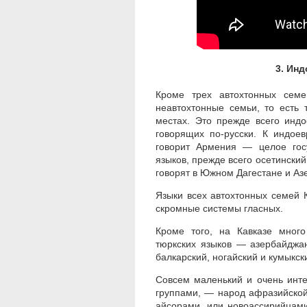
3. Ин
Кроме трех автохтонных сем
неавтохтонные семьи, то есть 
местах. Это прежде всего индо
говорящих по-русски. К индое
говорит Армения — целое госу
языков, прежде всего осетинский
говорят в Южном Дагестане и Аз
Языки всех автохтонных семей 
скромные системы гласных.
Кроме того, на Кавказе мног
тюркских языков — азербайджан
балкарский, ногайский и кумыкск
Совсем маленький и очень инт
группами, — народ афразийской
айсорами, или новоассирийцами