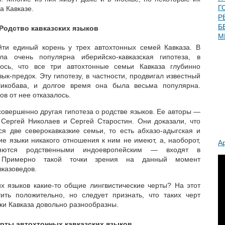
Г
а Кавказе.
Р
Б
 Родство кавказских языков
М
йти единый корень у трех автохтонных семей Кавказа. В
ла очень популярна иберийско-кавказская гипотеза, в
лось, что все три автохтонные семьи Кавказа глубинно
ык-предок. Эту гипотезу, в частности, продвигал известный
Чикобава, и долгое время она была весьма популярна.
в от нее отказалось.
совершенно другая гипотеза о родстве языков. Ее авторы —
Сергей Николаев и Сергей Старостин. Они доказали, что
я две северокавказкие семьи, то есть абхазо-адыгская и
ие языки никакого отношения к ним не имеют, а, наоборот,
А
яются родственными индоевропейским — входят в
. Примерно такой точки зрения на данный момент
казоведов.
их языков какие-то общие лингвистические черты? На этот
ить положительно, но следует признать, что таких черт
ки Кавказа довольно разнообразны.
ерты автохтонных кавказских языков