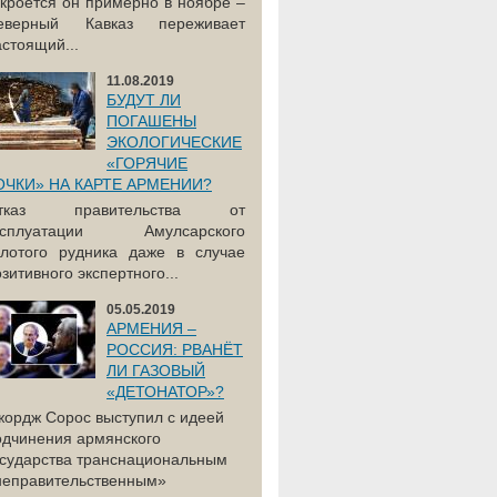
акроется он примерно в ноябре –
еверный Кавказ переживает
астоящий...
11.08.2019
БУДУТ ЛИ
ПОГАШЕНЫ
ЭКОЛОГИЧЕСКИЕ
«ГОРЯЧИЕ
ОЧКИ» НА КАРТЕ АРМЕНИИ?
тказ правительства от
ксплуатации Амулсарского
олотого рудника даже в случае
зитивного экспертного...
05.05.2019
АРМЕНИЯ –
РОССИЯ: РВАНЁТ
ЛИ ГАЗОВЫЙ
«ДЕТОНАТОР»?
жордж Сорос выступил с идеей
одчинения армянского
осударства транснациональным
неправительственным»