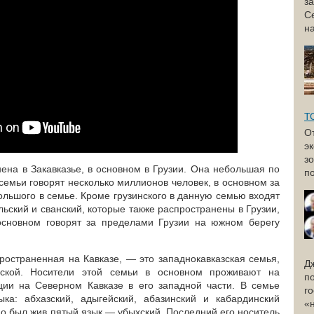
з
С
н
Т
О
э
з
ена в Закавказье, в основном в Грузии. Она небольшая по
по
 семьи говорят несколько миллионов человек, в основном за
большого в семье. Кроме грузинского в данную семью входят
ьский и сванский, которые также распространены в Грузии,
 основном говорят за пределами Грузии на южном берегу
ространенная на Кавказе, — это западнокавказская семья,
Д
ской. Носители этой семьи в основном проживают на
п
ции на Северном Кавказе в его западной части. В семье
г
ка: абхазский, адыгейский, абазинский и кабардинский
«
но был жив пятый язык — убыхский. Последний его носитель