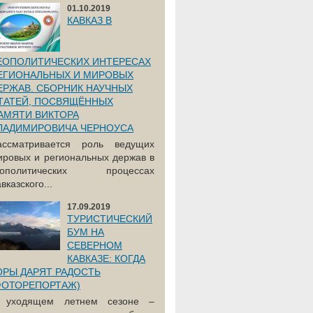
01.10.2019
КАВКАЗ В
ЕОПОЛИТИЧЕСКИХ ИНТЕРЕСАХ
ЕГИОНАЛЬНЫХ И МИРОВЫХ
ЕРЖАВ. СБОРНИК НАУЧНЫХ
ТАТЕЙ, ПОСВЯЩЁННЫХ
АМЯТИ ВИКТОРА
ЛАДИМИРОВИЧА ЧЕРНОУСА
ассматривается роль ведущих
ировых и региональных держав в
еополитических процессах
вказского...
17.09.2019
ТУРИСТИЧЕСКИЙ
БУМ НА
СЕВЕРНОМ
КАВКАЗЕ: КОГДА
ОРЫ ДАРЯТ РАДОСТЬ
ФОТОРЕПОРТАЖ)
 уходящем летнем сезоне –