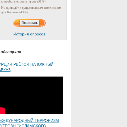
способствуя росту угроз (38%)
Не приведёт к существенным изменениям
для Кавказа (43%)
История опросов
идеоархив
УРЦИЯ РВЁТСЯ НА ЮЖНЫЙ
АВКАЗ
ЕЖДУНАРОДНЫЙ ТЕРРОРИЗМ
 УГРОЗЫ "ИСЛАМСКОГО