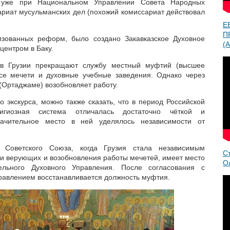
 уже при Национальном Управлении Совета Народных
ариат мусульманских дел (похожий комиссариат действовал
Е
П
низованных реформ, было создано Закавказское Духовное
(A
центром в Баку.
 в Грузии прекращают службу местный муфтий (высшее
все мечети и духовные учебные заведения. Однако через
 (Ортаджаме) возобновляет работу.
о экскурса, можно также сказать, что в период Российской
игиозная система отличалась достаточно чёткой и
Значительное место в ней уделялось независимости от
 Советского Союза, когда Грузия стала независимым
С
ти верующих и возобновления работы мечетей, имеет место
О
ельного Духовного Управления. После согласования с
равлением восстанавливается должность муфтия.