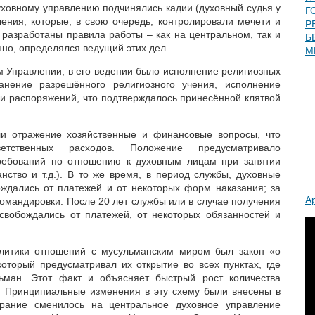
уховному управлению подчинялись кадии (духовный судья у
Г
ления, которые, в свою очередь, контролировали мечети и
Р
 разработаны правила работы – как на центральном, так и
Б
нно, определялся ведущий этих дел.
М
 Управлении, в его ведении было исполнение религиозных
анение разрешённого религиозного учения, исполнение
 и распоряжений, что подтверждалось принесённой клятвой
и отражение хозяйственные и финансовые вопросы, что
етственных расходов. Положение предусматривало
ребований по отношению к духовным лицам при занятии
нство и т.д.). В то же время, в период службы, духовные
ждались от платежей и от некоторых форм наказания; за
А
командировки. После 20 лет службы или в случае получения
свобождались от платежей, от некоторых обязанностей и
литики отношений с мусульманским миром был закон «о
который предусматривал их открытие во всех пунктах, где
ьман. Этот факт и объясняет быстрый рост количества
. Принципиальные изменения в эту схему были внесены в
брание сменилось на центральное духовное управление