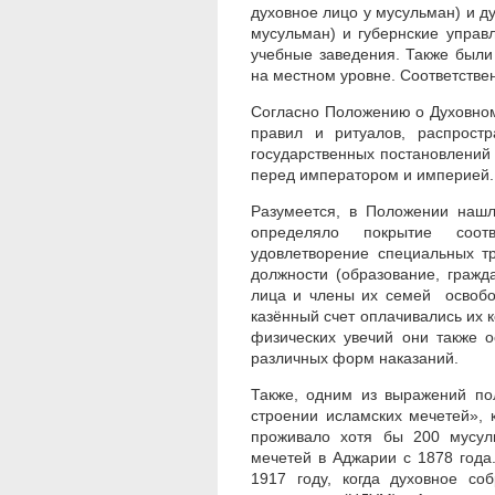
духовное лицо у мусульман) и д
мусульман) и губернские управ
учебные заведения. Также были
на местном уровне. Соответстве
Согласно Положению о Духовном
правил и ритуалов, распростр
государственных постановлений
перед императором и империей.
Разумеется, в Положении нашл
определяло покрытие соотв
удовлетворение специальных т
должности (образование, гражда
лица и члены их семей освобо
казённый счет оплачивались их 
физических увечий они также о
различных форм наказаний.
Также, одним из выражений по
строении исламских мечетей», 
проживало хотя бы 200 мусул
мечетей в Аджарии с 1878 года
1917 году, когда духовное со