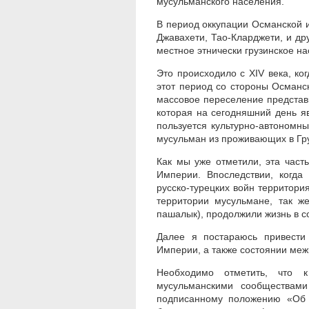
мусульманского населения.
В период оккупации Османской 
Джавахети, Тао-Кларджети, и др
местное этнически грузинское н
Это происходило с XIV века, ко
этот период со стороны Османс
массовое переселение представи
которая на сегодняшний день я
пользуется культурно-автономн
мусульман из проживающих в Гр
Как мы уже отметили, эта част
Империи. Впоследствии, когда
русско-турецких войн территор
территории мусульмане, так ж
пашалык), продолжили жизнь в с
Далее я постараюсь привести
Империи, а также состоянии ме
Необходимо отметить, что 
мусульманскими сообществами
подписанному положению «Об у