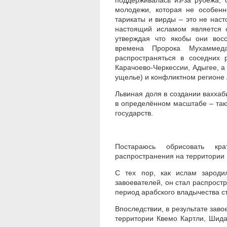
поддерживалась из-за рубежа, 
молодежи, которая не особенн
тарикаты и вирды – это не наст
настоящий исламом является 
утверждая что якобы они вос
времена Пророка Мухаммед
распространяться в соседних р
Карачоево-Черкессии, Адыгее, а
ущелье) и конфликтном регионе 
Львиная доля в создании ваххаб
в определённом масштабе – так
государств.
Постараюсь обрисовать кр
распространения на территории 
С тех пор, как ислам зароди
завоевателей, он стал распростр
период арабского владычества с
Впоследствии, в результате зав
территории Квемо Картли, Шида