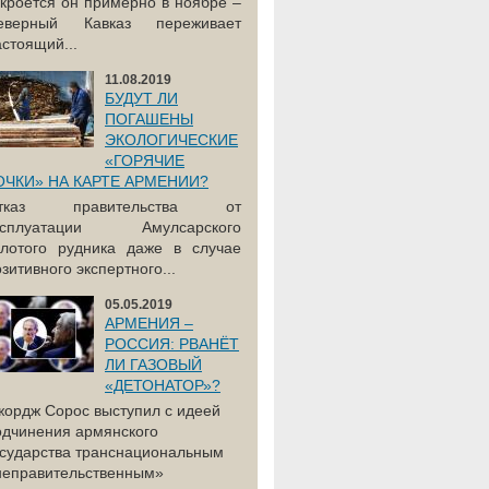
акроется он примерно в ноябре –
еверный Кавказ переживает
астоящий...
11.08.2019
БУДУТ ЛИ
ПОГАШЕНЫ
ЭКОЛОГИЧЕСКИЕ
«ГОРЯЧИЕ
ОЧКИ» НА КАРТЕ АРМЕНИИ?
тказ правительства от
ксплуатации Амулсарского
олотого рудника даже в случае
зитивного экспертного...
05.05.2019
АРМЕНИЯ –
РОССИЯ: РВАНЁТ
ЛИ ГАЗОВЫЙ
«ДЕТОНАТОР»?
жордж Сорос выступил с идеей
одчинения армянского
осударства транснациональным
неправительственным»