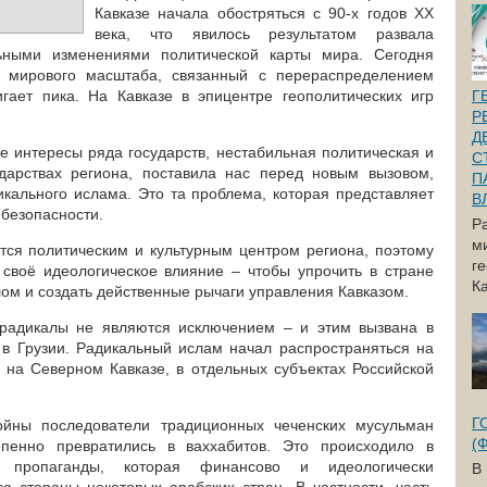
Кавказе начала обостряться с 90-х годов XX
века, что явилось результатом развала
ьными изменениями политической карты мира. Сегодня
в мирового масштаба, связанный с перераспределением
гает пика. На Кавказе в эпицентре геополитических игр
Г
Р
Д
 интересы ряда государств, нестабильная политическая и
С
ударствах региона, поставила нас перед новым вызовом,
П
икального ислама. Это та проблема, которая представляет
В
 безопасности.
Р
м
ётся политическим и культурным центром региона, поэтому
г
 своё идеологическое влияние – чтобы упрочить в стране
Ка
лом и создать действенные рычаги управления Кавказом.
радикалы не являются исключением – и этим вызвана в
 в Грузии. Радикальный ислам начал распространяться на
о на Северном Кавказе, в отдельных субъектах Российской
Г
ойны последователи традиционных чеченских мусульман
(
епенно превратились в ваххабитов. Это происходило в
й пропаганды, которая финансово и идеологически
В