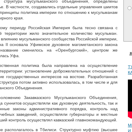
структура мусульманского объединения, определены
ье. В частности, создавались отдельные управления шиитов
 принципы политика империи по отношению к мусульманам
ирного края.
этому периоду Российская Империя была тесно связана с
 территории жило значительное количество мусульман.
 влиянию мусульманского сообщества Российской империи,
на II основала Уфимское духовное магометанского закона
название сменилось на «Оренбургский», центром же
В
алась Уфа.
арственная политика была направлена на осуществление
Т
 территории: установление доброжелательных отношений с
К
е государственных интересов на востоке. Разработанная
труктура потом активно использовалась, в том числе и для
анского Объединения.
положению Закавказского Мусульманского Объединения,
 суннитов осуществляли как духовную деятельность, так и
нные законы административного порядка, контроль над
учебных заведений, осуществляли губернаторы и местные
сший контроль осуществлял кавказский главнокомандующий.
М
ие располагалось в Тбилиси. Структурно муфтию (высшее
И