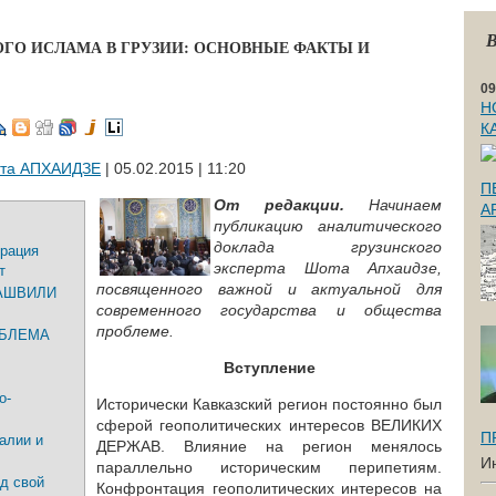
В
ГО ИСЛАМА В ГРУЗИИ: ОСНОВНЫЕ ФАКТЫ И
09
Н
К
та АПХАИДЗЕ
| 05.02.2015 | 11:20
П
От редакции.
Начинаем
А
публикацию аналитического
доклада грузинского
врация
эксперта Шота Апхаидзе,
т
посвященного важной и актуальной для
АШВИЛИ
современного государства и общества
проблеме.
ОБЛЕМА
Вступление
о-
Исторически Кавказский регион постоянно был
сферой геополитических интересов ВЕЛИКИХ
П
алии и
ДЕРЖАВ. Влияние на регион менялось
И
параллельно историческим перипетиям.
д свой
Конфронтация геополитических интересов на