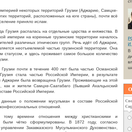
с
империей некоторых территорий Грузии (Аджарию, Самцхе-
угих территорий, расположенных на юге страны), почти всё
аселение приняло ислам.
гда Грузия распалась на отдельные царства и княжества. В
кой империи на коренные грузинские территории началось
Р
телей различных этнических групп. Речь идёт об Аджарии,
И
вляется неотъемлемой частью грузинской территории. Она
В
ым статусом, и здесь проживает самое большое количество
д
узии.
вл
ша
ь Грузии почти в течение 400 лет была частью Османской
 Грузия стала частью Российской Империи, в результате
ия Аджарии была возвращена Грузии. Проживающие на этой
е, как и жители Самцхе-Саатабаго (бывший Ахалцыхский
О
оставе Российской Империи.
Сво
 данные о положении мусульман в составе Российской
Си
жконфессиональных отношений.
к тому времени отношения между христианскими и
 были чётко сформулированы. В 1872 году, согласно
правлении Закавказского Мусульманского Духовенства»,