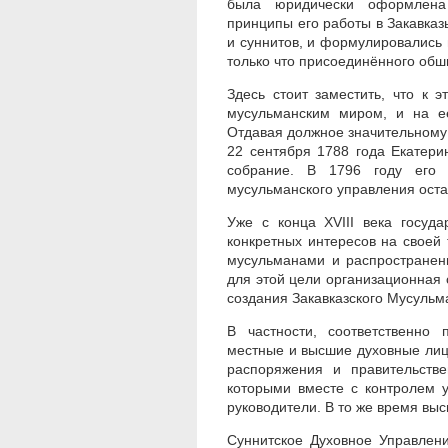
была юридически оформлена 
принципы его работы в Закавказ
и суннитов, и формулировались
только что присоединённого обш
Здесь стоит заместить, что к 
мусульманским миром, и на её
Отдавая должное значительному
22 сентября 1788 года Екатери
собрание. В 1796 году его 
мусульманского управления ост
Уже с конца XVIII века госуд
конкретных интересов на своей
мусульманами и распространени
для этой цели организационная с
создания Закавказского Мусульм
В частности, соответственно 
местные и высшие духовные лица
распоряжения и правительстве
которыми вместе с контролем 
руководители. В то же время вы
Суннитское Духовное Управлен