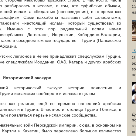
со стороны некоторых арабских стран. В частности, часть
з
о разбиралась в исламе, в том, что суфийские обычаи,
С
оящий ислам, а «бидааты» (нововведения), в то время как
н
салафизм. Сами ваххабиты называют себя салафитами,
становили «настоящий ислам», который существовал во
а. Именно с этих пор радикальный ислам начал
еспубликах: Дагестане, Ингушетии, Кабардино-Балкарии,
 также в соседнем южном государстве – Грузии (Панкисское
Абхазии.
Т
итских легионов в Чечне принадлежит спецслужбам Турции,
О
же спецслужбам Иордании, ОАЭ, Катара и других арабских
э
з
по
Исторический экскурс
аткий исторический экскурс истории появления и
Грузии исламских сообществ и ислама в целом.
лся как религия, ещё во времена нашествий арабских
аняться и в Грузии. В частности, столице Грузии Тбилиси, в
Д
тали появляться первые исламские сообщества.
п
оевательных войн Персидской империи, сюда, в основном на
г
 Картли и Кахетии, было переселено большое количество
«