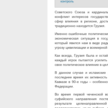
контроль
Советского Союза и кардинал
конфликт интересов государст
сфер влияния в регионе, дости
традиционно находится Грузия.
Именно ошибочные политические
экономическая ситуация в гос
который явился нам в виде рад
угрозу цивилизации и всемирной
Как всегда, Грузия была и оста
каждый игрок пытается усилить
свое политическое влияние в це
В данном случае и исламские 
последнее время их активность
Кавказе в 90-е годы – особенн
Федерации.
Во время первой чеченской в
суфийского направления пост
результате целенаправленно