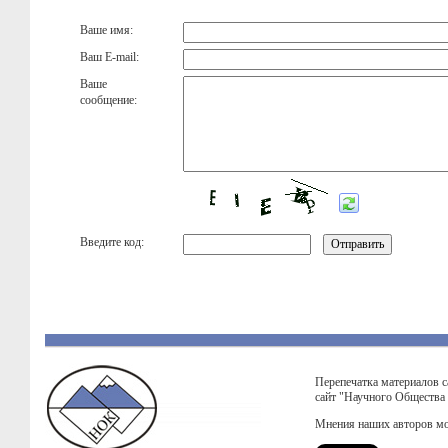
Ваше имя:
Ваш E-mail:
Ваше
сообщение:
Введите код:
Перепечатка материалов с
сайт "Научного Общества
Мнения наших авторов мо