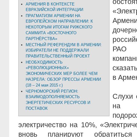
обсто
АРМЕНИЯ В КОНТЕКСТЕ
«Эле
ЕВРАЗИЙСКОЙ ИНТЕГРАЦИИ
ПРАГМАТИЗМ АРМЕНИИ НА
Армени
ЕВРОПЕЙСКОМ НАПРАВЛЕНИИ: К
НЕКОТОРЫМ ИТОГАМ РИЖСКОГО
доче
САММИТА «ВОСТОЧНОГО
росси
ПАРТНЁРСТВА»
МЕСТНЫЙ РЕФЕРЕНДУМ В АРМЕНИИ:
РАО Е
ИЗБИРАТЕЛИ НЕ ПОДДЕРЖАЛИ
ПРАВИТЕЛЬСТВЕННЫЙ ПРОЕКТ
компан
НЕОБХОДИМОСТЬ
сказат
«РЕВОЛЮЦИОННЫХ»
ЭКОНОМИЧЕСКИХ МЕР БОЛЕЕ ЧЕМ
в Арме
НАЗРЕЛА: ОБЗОР ПРЕССЫ АРМЕНИИ
(18 – 24 мая 2015 г.)
ЧЕРНОМОРСКИЙ РЕГИОН:
Слухи 
ВЗАИМОДОПОЛНЯЕМОСТЬ
ЭНЕРГЕТИЧЕСКИХ РЕСУРСОВ И
на 
ПОСТАВОК
подор
электричество на 10%, «Электрич
вновь планируют обратитьс