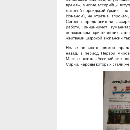
время», многие ассирийцы вступ
жителей персидской Урмии – по 
Ионаном), не утратив, впрочем
Сегодня представители ассир
работу, инициируют гуманита
положением христианских этн
жертвами широкой экспансии так
Нельзя не видеть прямых паралл
назад, в период Первой миров
Москве газета «Ассирийские но
Сирии, народы которых стали же