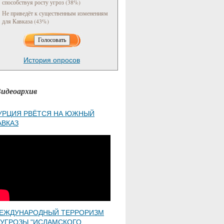
способствуя росту угроз (38%)
Не приведёт к существенным изменениям
для Кавказа (43%)
История опросов
идеоархив
УРЦИЯ РВЁТСЯ НА ЮЖНЫЙ
АВКАЗ
ЕЖДУНАРОДНЫЙ ТЕРРОРИЗМ
 УГРОЗЫ "ИСЛАМСКОГО