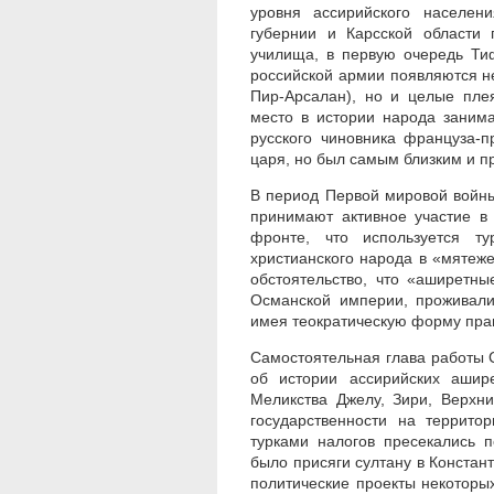
уровня ассирийского населен
губернии и Карсской области 
училища, в первую очередь Тиф
российской армии появляются н
Пир-Арсалан), но и целые пле
место в истории народа заним
русского чиновника француза-п
царя, но был самым близким и п
В период Первой мировой войны
принимают активное участие в
фронте, что используется т
христианского народа в «мятеже
обстоятельство, что «аширетн
Османской империи, проживали
имея теократическую форму прав
Самостоятельная глава работы 
об истории ассирийских ашир
Меликства Джелу, Зири, Верхн
государственности на террито
турками налогов пресекались п
было присяги султану в Констант
политические проекты некоторых