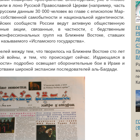
или в лоно Русской Православной Церкви (например, часть
русским данным 30 000 человек во главе с епископом Мар-
, собственной самобытности и национальной идентичности.
ийских сообществ России ведут активную общественную
Г
рные акции, связанные, в частности, с бедственным
Р
оконфессиональных групп на Ближнем Востоке, ставших
Д
 называемого «Исламского государства».
С
елей между тем, что творилось на Ближнем Востоке сто лет
П
ой войны, и тем, что происходит сейчас. Издающаяся в
В
вости» подробно освещает оборонительные бои в Ираке и
Р
ртвами широкой экспансии последователей аль-Багдади.
м
г
Ка
Г
(
В