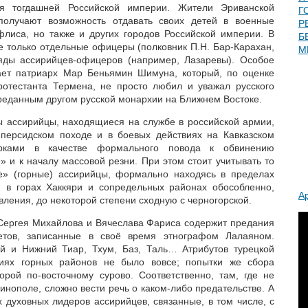
ия тогдашней Российской империи. Жители Эриванской
Г
получают возможность отдавать своих детей в военные
Р
лиса, но также и других городов Российской империи. В
Б
е только отдельные офицеры (полковник П.Н. Бар-Карахан,
М
яды ассирийцев-офицеров (например, Лазаревы). Особое
ает патриарх
Мар Беньямин Шимуна
, который, по оценке
ротестанта Термена, не просто любил и уважал русского
реданным другом русской монархии на Ближнем Востоке.
 ассирийцы, находящиеся на службе в российской армии,
 персидском походе и в боевых действиях на Кавказском
урками в качестве формального повода к обвинению
» и к началу массовой резни. При этом стоит учитывать то
ые» (горные) ассирийцы, формально находясь в пределах
 в горах Хаккяри и сопредельных районах обособленно,
А
ления, до некоторой степени сходную с черногорской.
Сергея Михайлова и Вячеслава Фариса содержит предания
етов, записанные в своё время этнографом Лалаяном.
ий и Нижний Тиар, Тхум, Баз, Таль… Атрибутов турецкой
риях горных районов не было вовсе; попытки же сбора
орой по-восточному сурово. Соответственно, там, где не
инополе, сложно вести речь о каком-либо предательстве. А
 духовных лидеров ассирийцев, связанные, в том числе, с