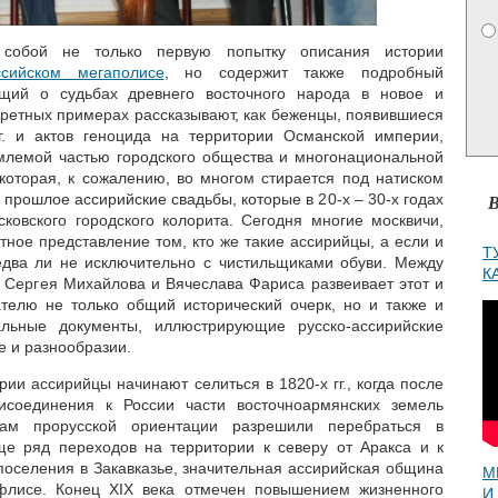
 собой не только первую попытку описания истории
сийском мегаполисе
, но содержит также подробный
ющий о судьбах древнего восточного народа в новое и
кретных примерах рассказывают, как беженцы, появившиеся
г. и актов геноцида на территории Османской империи,
млемой частью городского общества и многонациональной
 которая, к сожалению, во многом стирается под натиском
прошлое ассирийские свадьбы, которые в 20-х – 30-х годах
В
овского городского колорита. Сегодня многие москвичи,
тное представление том, кто же такие ассирийцы, а если и
Т
едва ли не исключительно с чистильщиками обуви. Между
К
та Сергея Михайлова и Вячеслава Фариса развеивает этот и
телю не только общий исторический очерк, но и также и
льные документы, иллюстрирующие русско-ассирийские
е и разнообразии.
ии ассирийцы начинают селиться в 1820-х гг., когда после
исоединения к России части восточноармянских земель
кам прорусской ориентации разрешили перебраться в
ще ряд переходов на территории к северу от Аракса и к
 поселения в Закавказье, значительная ассирийская община
М
ифлисе. Конец XIX века отмечен повышением жизненного
И