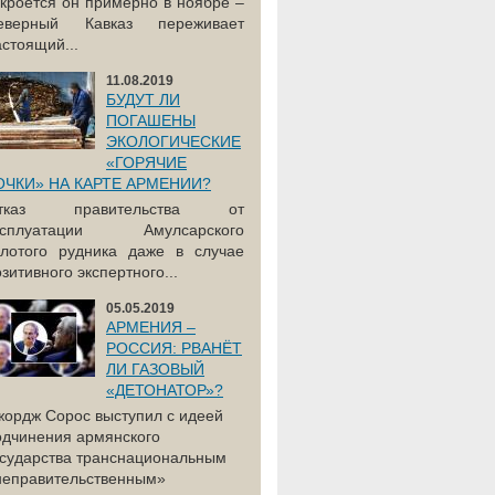
акроется он примерно в ноябре –
еверный Кавказ переживает
астоящий...
11.08.2019
БУДУТ ЛИ
ПОГАШЕНЫ
ЭКОЛОГИЧЕСКИЕ
«ГОРЯЧИЕ
ОЧКИ» НА КАРТЕ АРМЕНИИ?
тказ правительства от
ксплуатации Амулсарского
олотого рудника даже в случае
зитивного экспертного...
05.05.2019
АРМЕНИЯ –
РОССИЯ: РВАНЁТ
ЛИ ГАЗОВЫЙ
«ДЕТОНАТОР»?
жордж Сорос выступил с идеей
одчинения армянского
осударства транснациональным
неправительственным»