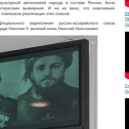
 культурной автономией народа в составе России, были
нтересами выживания. И не их вина, что охватившие
 помешали реализации этих планов.
Е
П
циального закрепления русско-ассирийского союза
(A
ядя Николая II, великий князь Николай Николаевич.
С
О