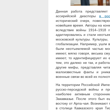
Данная работа представляет
ассирийской диаспоры
в рос
исторический очерк, повеству
новейшее время. Авторы на кон
вследствие войны 1914–1918 г
адаптировались и стали неотъе
московской культуры. Культуры,
глобализации. Например, ушли в 
были неотъемлемой частью моск
имеют, мягко говоря, весьма сму
имеют, то идентифицируют их 
тем, это далеко не так, и рабо
другие мифы, представляя чита
малоизвестные факты и уника
военные связи во всей их полнот
На территории Российской Импер
русско-персидской войны и пр
наиболее активным сторонни
Закавказье. После этого был е
востоку от Арпа-чая. Возникают
в столице Кавказского края Т