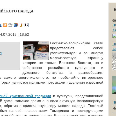
В
ИЙСКОГО НАРОДА
09
Н
К
4.07.2015 | 18:52
Российско-ассирийские связи
П
представляют собой
А
увлекательную и во многом
ЫХ
малоизвестную страницу
истории не только Ближнего Востока, но и
собственно российского культурного и
духовного богатства и разнообразия.
е самого многочисленного, но необычайно интересного
оторых являются прямыми потомками населения известной
вней христианской традиции
и культуры, представленной
 В домонгольское время она вела активную миссионерскую
П
е, обратив в христианскую веру многие народы. Тяжёлый
И
 был нанесён нашествием Тамерлана и последующими
ими обширные пространства. Впоследствии, уже в «новое