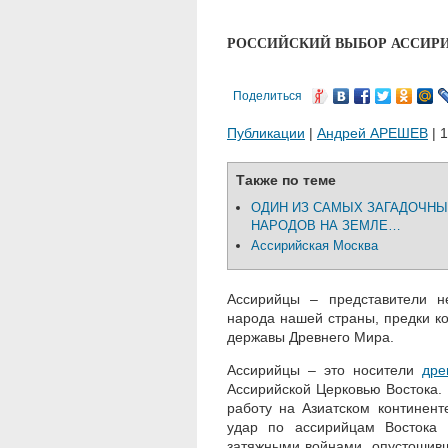
РОССИЙСКИЙ ВЫБОР АССИР
Поделиться
Публикации
|
Андрей АРЕШЕВ
| 1
Также по теме
ОДИН ИЗ САМЫХ ЗАГАДОЧН
НАРОДОВ НА ЗЕМЛЕ…
Ассирийская Москва
Ассирийцы – представители н
народа нашей страны, предки к
державы Древнего Мира.
Ассирийцы – это носители
дре
Ассирийской Церковью Востока.
работу на Азиатском континент
удар по ассирийцам Востока
затяжными войнами, опустошивш