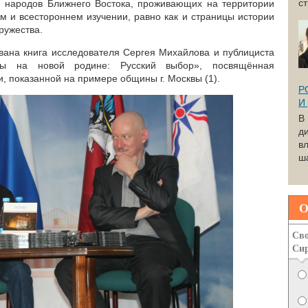
с
и народов Ближнего Востока, проживающих на территории
м и всестороннем изучении, равно как и страницы истории
ружества.
вана книга исследователя Сергея Михайлова и публициста
цы на новой родине: Русский выбор», посвящённая
, показанной на примере общины г. Москвы (1).
Р
И
В
д
вл
ша
О
Сво
Си