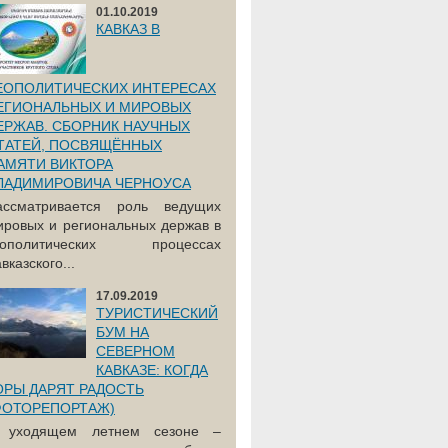
01.10.2019
КАВКАЗ В
ЕОПОЛИТИЧЕСКИХ ИНТЕРЕСАХ
ЕГИОНАЛЬНЫХ И МИРОВЫХ
ЕРЖАВ. СБОРНИК НАУЧНЫХ
ТАТЕЙ, ПОСВЯЩЁННЫХ
АМЯТИ ВИКТОРА
ЛАДИМИРОВИЧА ЧЕРНОУСА
ассматривается роль ведущих
ировых и региональных держав в
еополитических процессах
вказского...
17.09.2019
ТУРИСТИЧЕСКИЙ
БУМ НА
СЕВЕРНОМ
КАВКАЗЕ: КОГДА
ОРЫ ДАРЯТ РАДОСТЬ
ФОТОРЕПОРТАЖ)
 уходящем летнем сезоне –