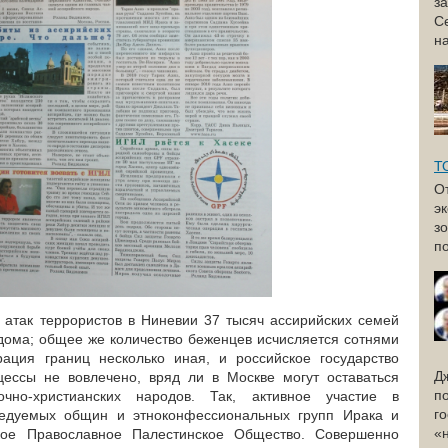
з
С
н
Т
О
э
з
по
е атак террористов в Ниневии 37 тысяч ассирийских семей
дома; общее же количество беженцев исчисляется сотнями
рация границ несколько иная, и российское государство
Д
ессы не вовлечено, вряд ли в Москве могут оставаться
п
чно-христианских народов. Так, активное участие в
г
ледуемых общин и этноконфессиональных групп Ирака и
«
ое Православное Палестинское Общество. Совершенно