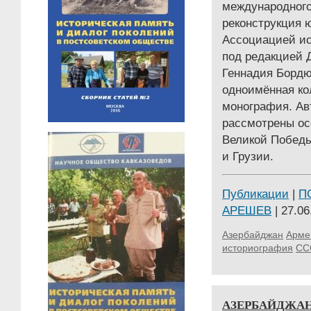
международног
реконструкция ю
Ассоциацией ис
под редакцией 
Геннадия Борд
одноимённая ко
монография. Ав
рассмотрены ос
Великой Победы
и Грузии.
Публикации
|
П
АРЕШЕВ
| 27.06
Азербайджан
Арме
историография
СС
АЗЕРБАЙДЖАН