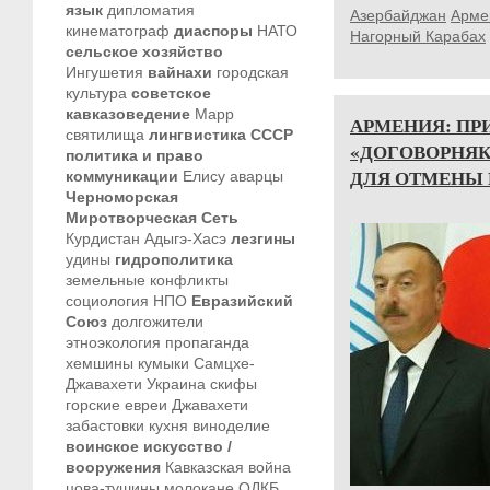
язык
дипломатия
Азербайджан
Арме
кинематограф
диаспоры
НАТО
Нагорный Карабах
сельское хозяйство
Ингушетия
вайнахи
городская
культура
советское
кавказоведение
Марр
АРМЕНИЯ: П
святилища
лингвистика
СССР
«ДОГОВОРНЯК»
политика и право
ДЛЯ ОТМЕНЫ 
коммуникации
Елису
аварцы
Черноморская
Миротворческая Сеть
Курдистан
Адыгэ-Хасэ
лезгины
удины
гидрополитика
земельные конфликты
социология
НПО
Евразийский
Союз
долгожители
этноэкология
пропаганда
хемшины
кумыки
Самцхе-
Джавахети
Украина
скифы
горские евреи
Джавахети
забастовки
кухня
виноделие
воинское искусство /
вооружения
Кавказская война
цова-тушины
молокане
ОДКБ