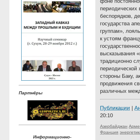
фоне постоянно
периодических 
беспорядков, д
государства ап
группам», лояль
к устоям франц
государственно
высказывания «
традиционно сл
периодической 
стороны Баку, 
продвижения св
различных межд
Партнёры
Публикации
|
А
20:10
Азербайджан
Арме
Франция
энергетик
Информационно-