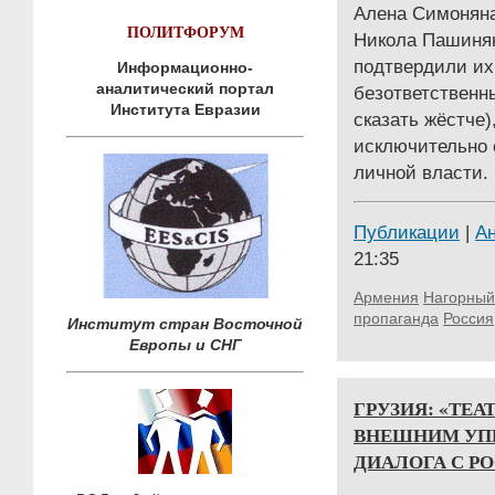
Алена Симоняна
ПОЛИТФОРУМ
Никола Пашинян
подтвердили их
Информационно-
аналитический портал
безответственн
Института Евразии
сказать жёстче)
исключительно 
личной власти.
Публикации
|
А
21:35
Армения
Нагорный
пропаганда
Россия
Институт стран Восточной
Европы и СНГ
ГРУЗИЯ: «ТЕА
ВНЕШНИМ УП
ДИАЛОГА С Р