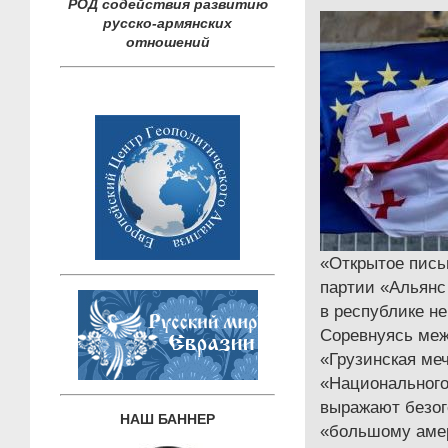
РОД содействия развитию
русско-армянских
отношений
«Открытое пись
партии «Альянс
в республике н
Соревнуясь меж
«Грузинская ме
«Национальног
выражают безог
НАШ БАННЕР
«большому амер