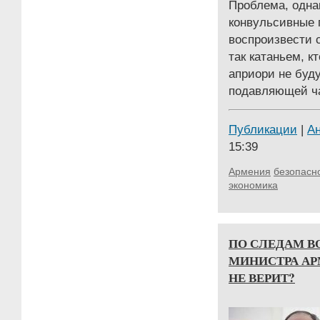
Проблема, однак
конвульсивные 
воспроизвести 
так катаньем, к
априори не буд
подавляющей ч
Публикации
|
А
15:39
Армения
безопасн
экономика
ПО СЛЕДАМ В
МИНИСТРА АР
НЕ ВЕРИТ?