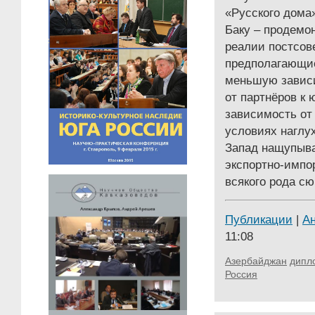
«Русского дома
Баку – продемо
реалии постсове
предполагающие
меньшую завис
от партнёров к 
зависимость от
условиях наглу
Запад нащупыва
экспортно-импо
всякого рода с
Публикации
|
А
11:08
Азербайджан
дипл
Россия