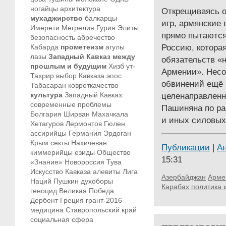
ногайцы
архитектура
Открещиваясь о
мухаджирство
балкарцы
игр, армянские 
Имерети
Мегрелия
Гурия
Элиты
прямо пытаются
безопасность
абречество
Россию, которая
Кабарда
прометеизм
агулы
лазы
Западный Кавказ между
обязательств «
прошлым и будущим
Хизб ут-
Армении». Несо
Тахрир
выбор Кавказа
эпос
обвинений ещё 
Табасаран
ковроткачество
культура
Западный Кавказ:
целенаправлен
современные проблемы
Пашиняна по ра
Болгария
Ширван
Махачкала
и иных силовых
Хетагуров
Лермонтов
Гюлен
ассирийцы
Германия
Эрдоган
Крым
секты
Нахичеван
Публикации
|
А
киммерийцы
езиды
Общество
15:31
«Знание»
Новороссия
Тува
Искусство Кавказа
алевиты
Лига
Азербайджан
Арме
Наций
Пушкин
духоборы
Карабах
политика 
геноцид
Великая Победа
Дербент
Греция
грант-2016
медицина
Ставропольский край
социальная сфера