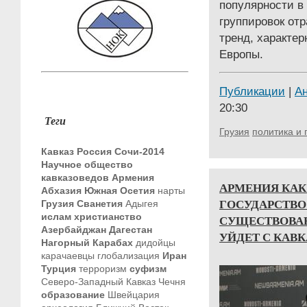
популярности в
группировок от
тренд, характер
Европы.
Публикации
|
А
20:30
Теги
Грузия
политика и 
Кавказ
Россия
Сочи-2014
Научное общество
кавказоведов
Армения
АРМЕНИЯ КАК
Абхазия
Южная Осетия
нарты
ГОСУДАРСТВО
Грузия
Сванетия
Адыгея
ислам
христианство
СУЩЕСТВОВАН
Азербайджан
Дагестан
УЙДЕТ С КАВК
Нагорный Карабах
дидойцы
карачаевцы
глобализация
Иран
Турция
терроризм
суфизм
Северо-Западный Кавказ
Чечня
образование
Швейцария