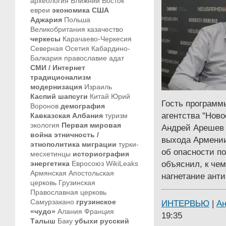
археология
Ближний Восток
евреи
экономика
США
Аджария
Польша
Великобритания
казачество
черкесы
Карачаево-Черкесия
Северная Осетия
Кабардино-
Балкария
православие
адат
СМИ / Интернет
традиционализм
модернизация
Израиль
Каспий
шапсуги
Китай
Юрий
Гость программ
Воронов
демография
агентства "Нов
Кавказская Албания
туризм
экология
Первая мировая
Андрей Арешев 
война
этничность /
выхода Армении
этнополитика
миграции
турки-
об опасности п
месхетинцы
историография
объяснил, к че
энергетика
Евросоюз
WikiLeaks
Армянская Апостольская
нагнетание ант
церковь
Грузинская
Православная церковь
Самурзакано
грузинское
ИНТЕРВЬЮ
|
А
«чудо»
Алания
Франция
19:35
Талыш
Баку
убыхи
русский