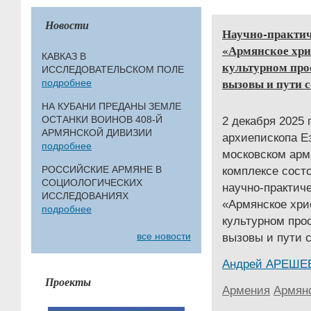
Новости
Научно-практи
«Армянское хрис
КАВКАЗ В
культурном про
ИССЛЕДОВАТЕЛЬСКОМ ПОЛЕ
вызовы и пути 
подробнее
НА КУБАНИ ПРЕДАНЫ ЗЕМЛЕ
ОСТАНКИ ВОИНОВ 408-Й
2 декабря 2025 
АРМЯНСКОЙ ДИВИЗИИ
архиепископа Е
подробнее
московском арм
РОССИЙСКИЕ АРМЯНЕ В
комплексе сост
СОЦИОЛОГИЧЕСКИХ
научно-практич
ИССЛЕДОВАНИЯХ
«Армянское хрис
подробнее
культурном прос
все новости
вызовы и пути 
Андрей АРЕШЕ
Проекты
Армения
Армянс