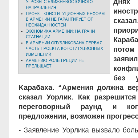
дня
УГРОЗЫ С БЛИЖНЕВОСТОЧНОГО
НАПРАВЛЕНИЯ
иност
ПРОЕКТ КОНСТИТУЦИОННЫХ РЕФОРМ
сказа
В АРМЕНИИ НЕ ГАРАНТИРУЕТ ОТ
НЕОЖИДАННОСТЕЙ
приор
ЭКОНОМИКА АРМЕНИИ: НА ГРАНИ
СТАГНАЦИИ
Караб
В АРМЕНИИ ОПУБЛИКОВАНА ПЕРВАЯ
пото
ЧАСТЬ ПРОЕКТА КОНСТИТУЦИОННЫХ
ИЗМЕНЕНИЙ
заяви
АРМЕНИЮ РОЛЬ ГРЕЦИИ НЕ
ПРЕЛЬЩАЕТ
конфл
без у
Kарабаха. “Армения должна вер
сказал Уорлик. Как разрешитс
переговорный раунд и ког
предложении, возможен прогрес
- Заявление Уорлика вызвало бол