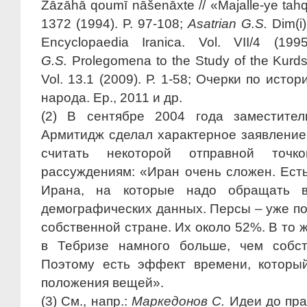
Zāzāhā qoumī nāšenāxte // «Majalle-ye tahqī
1372 (1994). P. 97-108;
Asatrian G.S.
Dim(i)
Encyclopaedia Iranica. Vol. VII/4 (19
G.S.
Prolegomena to the Study of the Kurds
Vol. 13.1 (2009). Р. 1-58; Очерки по исто
народа. Ер., 2011 и др.
(2) В сентябре 2004 года заместител
Армитидж сделал характерное заявление,
считать некоторой отправной точ
рассуждениям: «Иран очень сложен. Ест
Ирана, на которые надо обращать в
демографических данных. Персы – уже по
собственной стране. Их около 52%. В то
в Тебризе намного больше, чем собст
Поэтому есть эффект времени, которы
положения вещей».
(3) См., напр.:
Маркедонов С.
Идеи до пра