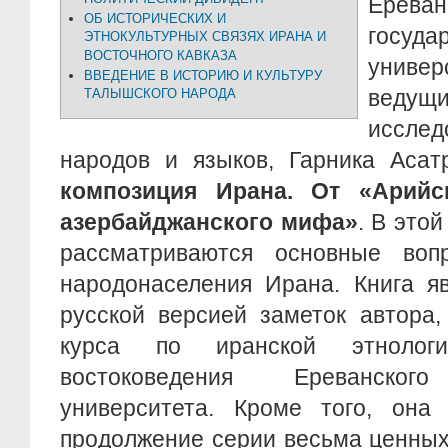
Ереван
ОБ ИСТОРИЧЕСКИХ И
госуда
ЭТНОКУЛЬТУРНЫХ СВЯЗЯХ ИРАНА И
ВОСТОЧНОГО КАВКАЗА
униве
ВВЕДЕНИЕ В ИСТОРИЮ И КУЛЬТУРУ
веду
ТАЛЫШСКОГО НАРОДА
иссле
народов и языков, Гарника Аса
композиция Ирана. От «Арийс
азербайджанского мифа»
. В это
рассматриваются основные воп
народонаселения Ирана. Книга я
русской версией заметок автора,
курса по иранской этнолог
востоковедения Ереванского
университета. Кроме того, она 
продолжение серии весьма ценных