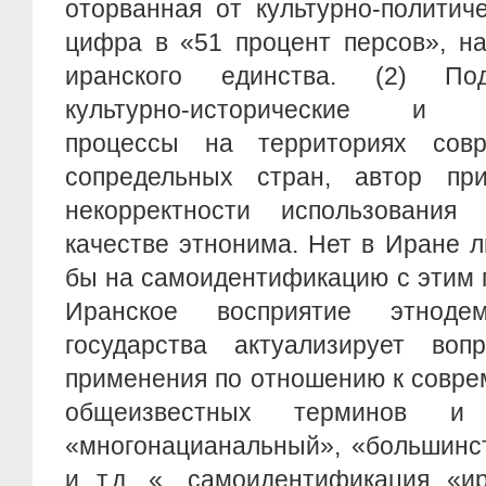
оторванная от культурно-политич
цифра в «51 процент персов», н
иранского единства. (2) По
культурно-исторические и эт
процессы на территориях сов
сопредельных стран, автор пр
некорректности использования
качестве этнонима. Нет в Иране 
бы на самоидентификацию с этим 
Иранское восприятие этнод
государства актуализирует воп
применения по отношению к совре
общеизвестных терминов и 
«многонацианальный», «большинс
и т.д. «…самоидентификация «и