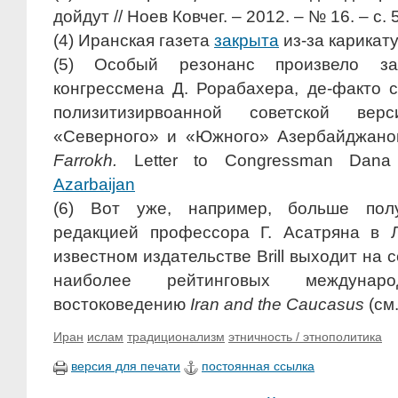
дойдут // Ноев Ковчег. – 2012. – № 16. – с. 5
(4) Иранская газета
закрыта
из-за карикат
(5) Особый резонанс произвело зая
конгрессмена Д. Рорабахера, де-факто 
полизитизирвоанной советской ве
«Северного» и «Южного» Азербайджано
Farrokh.
Letter to Congressman Dana
Azarbaijan
(6) Вот уже, например, больше пол
редакцией профессора Г. Асатряна в 
известном издательстве Brill выходит на 
наиболее рейтинговых междуна
востоковедению
Iran and the Caucasus
(см
Иран
ислам
традиционализм
этничность / этнополитика
версия для печати
постоянная ссылка