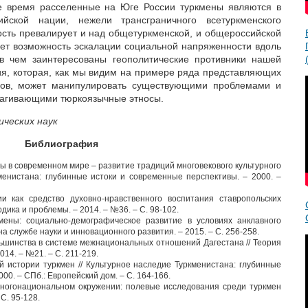
ее время расселенные на Юге России туркмены являются в
йской нации, нежели трансграничного всетуркменского
ость превалирует и над общетуркменской, и общероссийской
вует возможность эскалации социальной напряженности вдоль
 в чем заинтересованы геополитические противники нашей
ия, которая, как мы видим на примере ряда представляющих
нов, может манипулировать существующими проблемами и
рагивающими тюркоязычные этносы.
ческих наук
Библиография
ы в современном мире – развитие традиций многовекового культурного
менистана: глубинные истоки и современные перспективы. – 2000. –
и как средство духовно-нравственного воспитания ставропольских
одика и проблемы. – 2014. – №36. – С. 98-102.
мены: социально-демографическое развитие в условиях анклавного
на службе науки и инновационного развития. – 2015. – С. 256-258.
шинства в системе межнациональных отношений Дагестана // Теория
014. – №21. – С. 211-219.
й истории туркмен // Культурное наследие Туркменистана: глубинные
00. – СПб.: Европейский дом. – С. 164-166.
многонациональном окружении: полевые исследования среди туркмен
 С. 95-128.