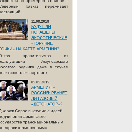
закроется он примерно в ноябре –
Северный Кавказ переживает
настоящий...
11.08.2019
БУДУТ ЛИ
ПОГАШЕНЫ
ЭКОЛОГИЧЕСКИЕ
«ГОРЯЧИЕ
ТОЧКИ» НА КАРТЕ АРМЕНИИ?
Отказ правительства от
эксплуатации Амулсарского
золотого рудника даже в случае
позитивного экспертного...
05.05.2019
АРМЕНИЯ –
РОССИЯ: РВАНЁТ
ЛИ ГАЗОВЫЙ
«ДЕТОНАТОР»?
Джордж Сорос выступил с идеей
подчинения армянского
государства транснациональным
«неправительственным»