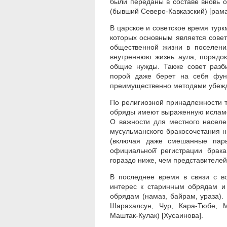
были переданы в составе вновь об
(бывший Северо-Кавказский) [рам
В царское и советское время тур
которых основным является совет
общественной жизни в поселени
внутреннюю жизнь аула, порядо
общие нужды. Также совет разб
порой даже берет на себя функ
преимущественно методами убежд
По религиозной принадлежности 
обряды имеют выраженную исламс
О важности для местного населен
мусульманского бракосочетания н
(включая даже смешанные пар
официальной̆ регистрации брака
гораздо ниже, чем представителей
В последнее время в связи с в
интерес к старинным обрядам и
обрядам (намаз, байрам, ураза).
Шарахалсун, Чур, Кара-Тюбе, М
Маштак-Кулак) [Хусаинова].