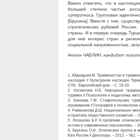
Важно отметить, что в настоящ
большей степени частью росси
суперэтноса. Групповая идентичн
[Брусина]. Вместе с тем, сущест
стратегических рубежей России,
страны. И в первую очередь Турц
для неё интерес стран и регио
социальной напряженностью, зат
Антон ЧАБЛИН, кандидат полити
1.
Айдогдыев М. Туркменистан и туркмен
наследия // Культурное наследие Турк
СПб.: Европейский дом. – С. 19-20.
2.
Хусаинова Н.Б. Народные традици
туркмен // Психология и педагогика: мет
3.
Ханаева Г.М. Ставропольские турк
проживания // География и геоэкология 
4.
Рамазанова Д.Ш. Национальные мень
и практика общественного развития. – 2
5.
Логашова Б.Р. К проблеме этническо
истоки и современные перспективы. – 20
6.
Брусина О.И. Этническая группа в 
Юга России // Диаспоры. – 2012. – №1. –