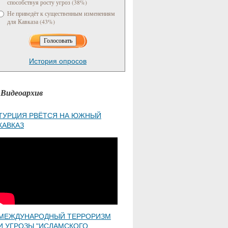
способствуя росту угроз (38%)
Не приведёт к существенным изменениям
для Кавказа (43%)
История опросов
Видеоархив
ТУРЦИЯ РВЁТСЯ НА ЮЖНЫЙ
КАВКАЗ
МЕЖДУНАРОДНЫЙ ТЕРРОРИЗМ
И УГРОЗЫ "ИСЛАМСКОГО