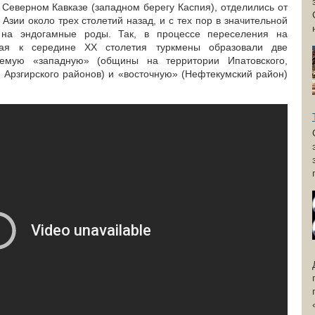
еверном Кавказе (западном берегу Каспия), отделились от
зии около трех столетий назад, и с тех пор в значительной
 на эндогамные роды. Так, в процессе переселения на
рая к середине XX столетия туркмены образовали две
аемую «западную» (общины на территории Ипатовского,
и Арзгирского районов) и «восточную» (Нефтекумский район)