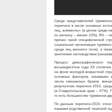
Среди представителей туркменс
переписи в числе основных источ
лиц, алименты» (в целом среди н
по региону – менее 10%); 8% – п
причин такой специфической стр
социальная организация туркменс
среди лиц женского пола), а так
занятиями скотоводством [ханаева
Процесс демографического п
восьмидесятые годы XX столетия,
на фоне молодой возрастной стру
основных факторов, оказавших 
числа смешанных браков, внешн
результатам переписи-2010, сред
(в Ставропольском крае – 67%). 
то есть большинство туркменов дв
По данным переписи-2010, относ
языками родственной тюркской гру