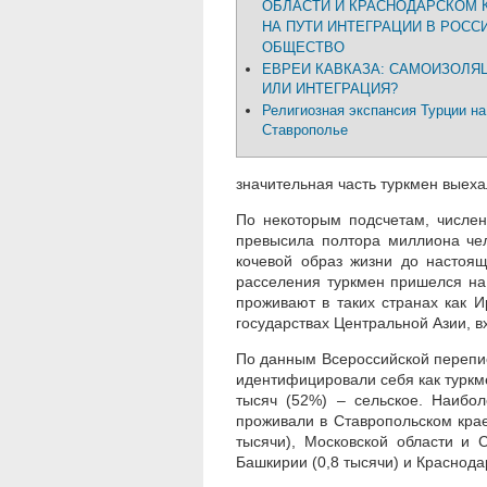
ОБЛАСТИ И КРАСНОДАРСКОМ К
НА ПУТИ ИНТЕГРАЦИИ В РОСС
ОБЩЕСТВО
ЕВРЕИ КАВКАЗА: САМОИЗОЛЯ
ИЛИ ИНТЕГРАЦИЯ?
Религиозная экспансия Турции на
Ставрополье
значительная часть туркмен выех
По некоторым подсчетам, числен
превысила полтора миллиона чел
кочевой образ жизни до настоя
расселения туркмен пришелся на 
проживают в таких странах как И
государствах Центральной Азии, в
По данным Всероссийской перепис
идентифицировали себя как туркме
тысяч (52%) – сельское. Наибо
проживали в Ставропольском крае 
тысячи), Московской области и С
Башкирии (0,8 тысячи) и Краснодар