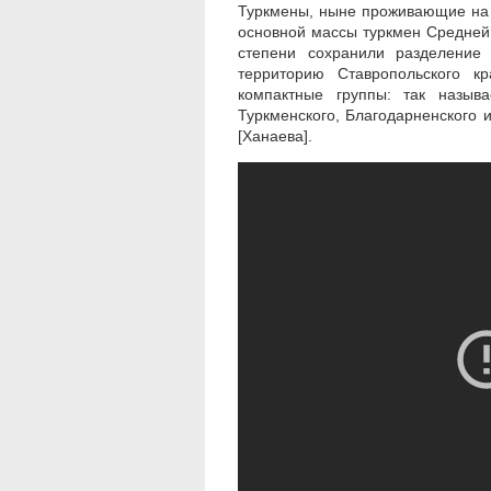
Туркмены, ныне проживающие на С
основной массы туркмен Средней А
степени сохранили разделение
территорию Ставропольского к
компактные группы: так назыв
Туркменского, Благодарненского 
[Ханаева].