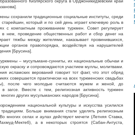
разованного Кизлярского округа в Орджоникидзевский край
азанова].
кмены сохранили традиционные социальные институты, среди
 старейшин, который и по сей день играет ключевую роль в
ях с компактным проживанием туркмен. Совет регулирует
к в нем, проведение общественных работ и сбор денег на
ирает тяжбы между жителями, наказывает провинившихся,
ции органов правопорядка, воздействуя на нарушителей
ения [Брусина].
туркмены – мусульмане-сунниты, их национальные обычаи и
кую окраску и сопровождаются участием муллы, молитвами.
ия исламских верований говорит тот факт, что этот обряд
икях совершается практически на всех туркменских свадьбах
ы), после чего молодые считаются мужем и женой, до
 в загсе. Вместе с тем, религиозная активность туркмен
 многих других мусульманских народов [Брусина].
озрождением национальной культуры и искусства усилился
 традициям. Больше внимания стали уделять религиозным
 Во многих селах и аулах действуют мечети (Летняя Ставка,
ахмуд-Мектеб), а в некоторых строятся (Сабан-Антуста,