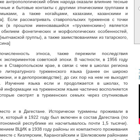
аже антропологический облик народа оказали влияние тесные
ачные и бытовые контакты с другими этническими группами в
лмыками, а также ногайцами, казахами, казанскими и
а]. Если рассматривать ставропольских туркменов с точки
зык (в прошлом именовавшийся «трухменским») является
с обилием фонетических и морфологических особенностей,
(кыпчакской группы), а также заимствованиями из татарского,
усина]
очисленность этноса, также пережили последствия
 экспериментов советской эпохи. В частности, в 1956 году
н в Ставропольском крае, в связи с чем в школах региона
 литературного туркменского языка (ранее он широко
изни, и в делопроизводстве); до сих пор на нем не выходят
и. Изучение языка если и продолжается в школах, то
ой информации на туркменском языке частично восполняется
оторые смотрят в туркменских семьях через спутниковые
есто и в Дагестане. Исторически туркмены проживали в
ти, который в 1922 году был включен в состав Дагестана (по
тономной республике их насчитывалось почти 1,5 тысячи).
лением ВЦИК в 1938 году районы их компактного проживания
 вместе с Кизлярским, Караногайским и Шелковским районами