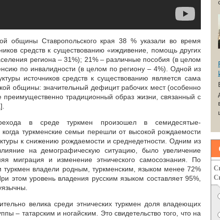
кой общины Ставропольского края 38 % указали во время
ников средств к существованию «иждивение, помощь других
аселения региона – 31%); 21% – различные пособия (в целом
енсию по инвалидности (в целом по региону – 4%). Одной из
уктуры источников средств к существованию является сама
кой общины: значительный дефицит рабочих мест (особенно
же преимущественно традиционный образ жизни, связанный с
].
ерехода в среде туркмен произошел в семидесятые-
 когда туркменские семьи перешли от высокой рождаемости
ктуры к снижению рождаемости и среднедетности. Одним из
влияние на демографическую ситуацию, было увеличение
яя миграция и изменение этнического самосознания. По
С
и туркмен владели родным, туркменским, языком менее 72%
С
При этом уровень владения русским языком составляет 95%,
уязычны.
ительно велика среди этнических туркмен доля владеющих
ппы – татарским и ногайским. Это свидетельство того, что на