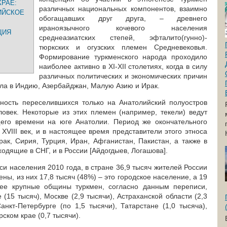
РАЕ:
различных национальных компонентов, взаимно
ИЙСКОЕ
обогащавших друг друга, – древнего
ираноязычного кочевого населения
ЦИЯ
среднеазиатских степей, эфталито(гунно)-
тюркских и огузских племен Средневековья.
Формирование туркменского народа проходило
наиболее активно в XI-XII столетиях, когда в силу
различных политических и экономических причин
ала в Индию, Азербайджан, Малую Азию и Ирак.
ность переселившихся только на Анатолийский полуостров
овек. Некоторые из этих племен (например, текели) ведут
щего времени на юге Анатолии. Период же окончательного
ХVIII век, и в настоящее время представители этого этноса
рак, Сирия, Турция, Иран, Афганистан, Пакистан, а также в
ходящие в СНГ, и в России [Айдогдыев, Логашова].
и населения 2010 года, в стране 36,9 тысяч жителей России
ны, из них 17,8 тысяч (48%) – это городское население, а 19
лее крупные общины туркмен, согласно данным переписи,
(15 тысяч), Москве (2,9 тысячи), Астраханской области (2,3
анкт-Петербурге (по 1,5 тысячи), Татарстане (1,0 тысяча),
ском крае (0,7 тысячи).