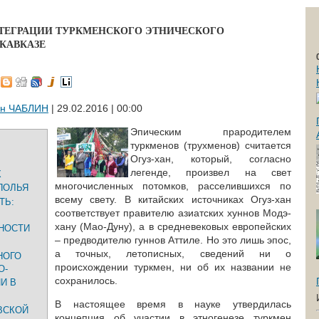
ТЕГРАЦИИ ТУРКМЕНСКОГО ЭТНИЧЕСКОГО
КАВКАЗЕ
он ЧАБЛИН
| 29.02.2016 | 00:00
Эпическим прародителем
туркменов (трухменов) считается
Огуз-хан, который, согласно
легенде, произвел на свет
Х
многочисленных потомков, расселившихся по
ПОЛЬЯ
всему свету. В китайских источниках Огуз-хан
ТЬ:
соответствует правителю азиатских хуннов Модэ-
хану (Мао-Дуну), а в средневековых европейских
НОСТИ
– предводителю гуннов Аттиле. Но это лишь эпос,
а точных, летописных, сведений ни о
НОГО
происхождении туркмен, ни об их названии не
О-
сохранилось.
И В
В настоящее время в науке утвердилась
ВСКОЙ
концепция об участии в этногенезе туркмен