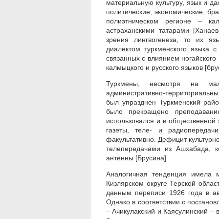
материальную культуру, язык и д
политические, экономические, бр
полиэтническом регионе – ка
астраханскими татарами [Ханаев
зрения лингвогенеза, то их я
диалектом туркменского языка 
связанных с влиянием ногайского 
калмыцкого и русского языков [бр
Туркмены, несмотря на мал
административно-территориальных
был упразднен Туркменский райо
было прекращено преподавание
использовался и в общественной ж
газеты, теле- и радиопередач
факультативно. Дефицит культурн
телепередачами из Ашхабада, к
антенны [Брусина]
Аналогичная тенденция имела м
Кизлярском округе Терской облас
данным переписи 1926 года в ав
Однако в соответствии с постанов
– Ачикулакский и Каясулинский –