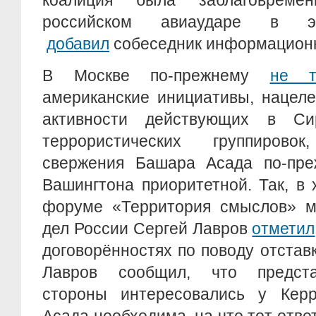
коалиция была заблаговреме
российском авиаударе в 
добавил
собеседник информационн
В Москве по-прежнему
не т
американские инициативы, нацел
активности действующих в Сир
террористических группиров
свержения Башара Асада по-пре
Вашингтона приоритетной. Так, в
форуме «Территория смыслов» м
дел России Сергей Лавров
отметил
договорённостях по поводу отстав
Лавров сообщил, что предста
стороны интересовались у Керр