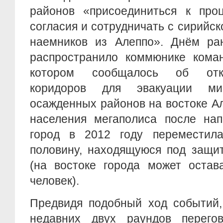
районов «присоединиться к проц
согласия и сотрудничать с сирийск
наемников из Алеппо». Днём ра
распространило коммюнике кома
котором сообщалось об отк
коридоров для эвакуации м
осажденных районов на востоке А
населения мегаполиса после нап
город в 2012 году переместил
половину, находящуюся под защи
(на востоке города может остав
человек).
Предвидя подобный ход событий,
недавних двух раундов перего