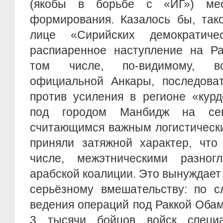
(якобы в борьбе с «ИГ») ме
формирования. Казалось бы, так
лице «Сирийских демократиче
распиаренное наступление на Ра
том числе, по-видимому, вс
официальной Анкары, последова
против усиления в регионе «курд
под городом Манбидж на сев
считающимся важным логистически
приняли затяжной характер, что
числе, межэтническими разног
арабской коалиции. Это вынуждает
серьёзному вмешательству: по с
ведения операций под Раккой Оба
3 тысячи бойцов войск специа