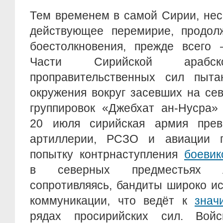
Тем временем в самой Сирии, не
действующее перемирие, продол
боестолкновения, прежде всего 
Части Сирийской араб
проправительственных сил пыта
окружения вокруг засевших на се
группировок «Джебхат ан-Нусра»
20 июля сирийская армия прев
артиллерии, РСЗО и авиации п
попытку контрнаступления
боевик
в северных предместьях А
сопротивляясь, бандиты широко и
коммуникации, что ведёт к
знач
рядах просирийских сил. Войс