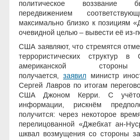
политическое воззвание б
передвижением соответствую
максимально близко к позициям «
очевидной целью – вывести её из-п
США заявляют, что стремятся отм
террористических структур в
американской сто
получается,
заявил
министр инос
Сергей Лавров по итогам перегов
США Джоном Керри. С учёто
информации, рискнём предпо
получится: через некоторое врем
перелицованной «Джебхат ан-Нус
шквал возмущения со стороны з