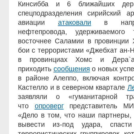
Кинсибба и 6 ближайших дер
спецподразделения сирийский а
авиации
атаковали
в направ
нефтепровода, удерживаемого 
восточнее Саламии в провинции 
бои с террористами «Джебхат ан-
в провинциах Хомс и Дера`
приходить
сообщения
о новых успе
в районе Алеппо, включая контр
Кастелло и в северном квартале
Л
заявляли о «гуманитарной тр
что
опроверг
представитель МИД
«Дело в том, что наши партнеры, 
вывести из-под удара, спасти
террористических группировок, к