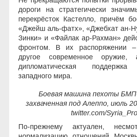
Не прекращаются попытки прорыв
дороги на стратегически значим
перекрёсток Кастелло, причём б
«Джейш аль-фатх», «Джебхат ан-Н
Зинки» и «Файлак ар-Рахман» дей
фронтом. В их распоряжении – 
другое современное оружие, 
дипломатическая поддержка 
западного мира.
Боевая машина пехоты БМП-
захваченная под Алеппо, июль 20
twitter.com/Syria_Pro
По-прежнему актуален, несм
нормализацию отношений Москв