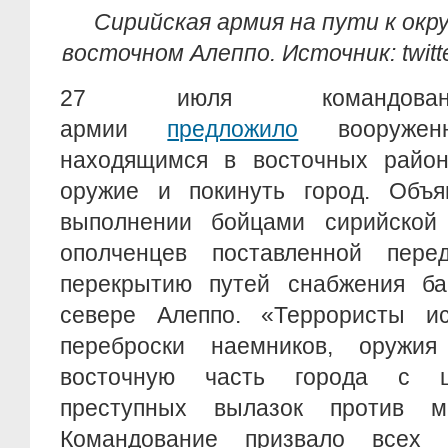
Сирийская армия на пути к окр
восточном Алеппо. Источник: twitte
27 июля командован
армии
предложило
вооруженн
находящимся в восточных район
оружие и покинуть город. Объ
выполнении бойцами сирийской
ополченцев поставленной пер
перекрытию путей снабжения б
севере Алеппо. «Террористы и
переброски наемников, оружи
восточную часть города с ц
преступных вылазок против ми
Командование призвало всех 