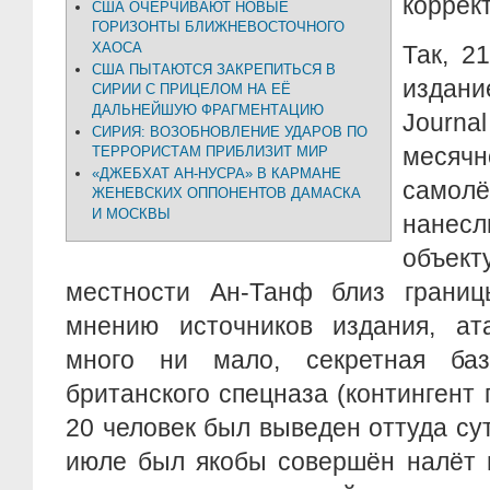
коррек
США ОЧЕРЧИВАЮТ НОВЫЕ
ГОРИЗОНТЫ БЛИЖНЕВОСТОЧНОГО
ХАОСА
Так, 2
США ПЫТАЮТСЯ ЗАКРЕПИТЬСЯ В
издан
СИРИИ С ПРИЦЕЛОМ НА ЕЁ
ДАЛЬНЕЙШУЮ ФРАГМЕНТАЦИЮ
Journa
СИРИЯ: ВОЗОБНОВЛЕНИЕ УДАРОВ ПО
месячн
ТЕРРОРИСТАМ ПРИБЛИЗИТ МИР
«ДЖЕБХАТ АН-НУСРА» В КАРМАНЕ
самол
ЖЕНЕВСКИХ ОППОНЕНТОВ ДАМАСКА
И МОСКВЫ
нанесл
объе
местности Ан-Танф близ грани
мнению источников издания, ата
много ни мало, секретная баз
британского спецназа (контингент 
20 человек был выведен оттуда сут
июле был якобы совершён налёт н