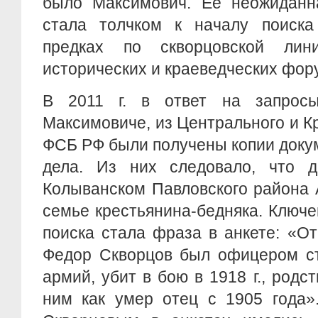
было Максимович. Ее неожиданна
стала толчком к началу поиск
предках по скворцовской ли
исторических и краеведческих фору
В 2011 г. в ответ на запрос
Максимовиче, из Центрального и К
ФСБ РФ были получены копии докум
дела. Из них следовало, что 
Колыванском Павловского района А
семье крестьянина-бедняка. Ключ
поиска стала фраза в анкете: «О
Федор Скворцов был офицером ст
армий, убит в бою в 1918 г., родс
ним как умер отец с 1905 года»