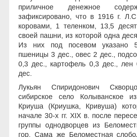
приличное денежное содерж
зафиксировано, что в 1916 г. Л.
коровами, 1 теленком, 13,5 десят
своей пашни, из которой одна деся
Из них под посевом указано 5
пшеницы 3 дес., овес 2 дес., подсол
0,3 дес., картофель 0,3 дес., лен 
дес.
Лукьян Спиридонович Скворц
сибирское село Колыванское и
Криуша (Криушка, Кривуша) кото
начале 30-х гг. XIX в. после пере
группы однодворцев из Беломес
гор. Сама же Беломестная слобо