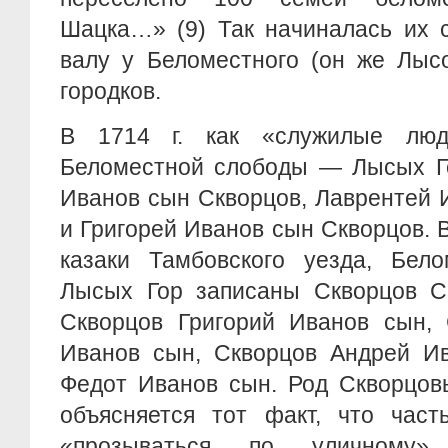
Шацка…» (9) Так начиналась их 
валу у Беломестного (он же Лысо
городков.
В 1714 г. как «служилые люд
Беломестной слободы — Лысых Г
Иванов сын Скворцов, Лаврентей 
и Григорей Иванов сын Скворцов. В
казаки Тамбовского уезда, Бел
Лысых Гор записаны Скворцов С
Скворцов Григорий Иванов сын, 
Иванов сын, Скворцов Андрей Ив
Федот Иванов сын. Род Скворцов
объясняется тот факт, что част
«прозываться по уличному»