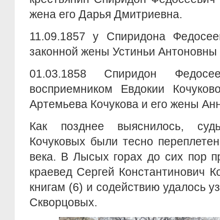
жена его Дарья Дмитриевна.
11.09.1857 у Спиридона Федосее
законной жены Устиньи Антоновны 
01.03.1858 Спиридон Федос
восприемником Евдокии Кочуков
Артемьева Кочукова и его жены Ан
Как позднее выяснилось, су
Кочуковых были тесно переплетен
века. В Лысых горах до сих пор 
краевед Сергей Константинович Ко
книгам (6) и содействию удалось у
Скворцовых.