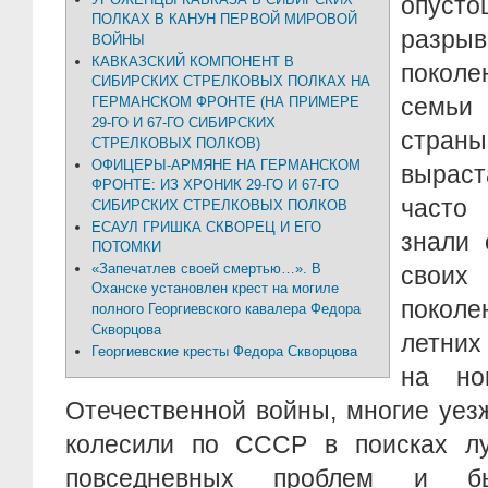
опуст
ПОЛКАХ В КАНУН ПЕРВОЙ МИРОВОЙ
разры
ВОЙНЫ
КАВКАЗСКИЙ КОМПОНЕНТ В
поколе
СИБИРСКИХ СТРЕЛКОВЫХ ПОЛКАХ НА
семьи
ГЕРМАНСКОМ ФРОНТЕ (НА ПРИМЕРЕ
29-ГО И 67-ГО СИБИРСКИХ
стра
СТРЕЛКОВЫХ ПОЛКОВ)
ОФИЦЕРЫ-АРМЯНЕ НА ГЕРМАНСКОМ
выраст
ФРОНТЕ: ИЗ ХРОНИК 29-ГО И 67-ГО
часто
СИБИРСКИХ СТРЕЛКОВЫХ ПОЛКОВ
ЕСАУЛ ГРИШКА СКВОРЕЦ И ЕГО
знали 
ПОТОМКИ
«Запечатлев своей смертью…». В
своих 
Оханске установлен крест на могиле
покол
полного Георгиевского кавалера Федора
Скворцова
летних
Георгиевские кресты Федора Скворцова
на но
Отечественной войны, многие уез
колесили по СССР в поисках л
повседневных проблем и бы