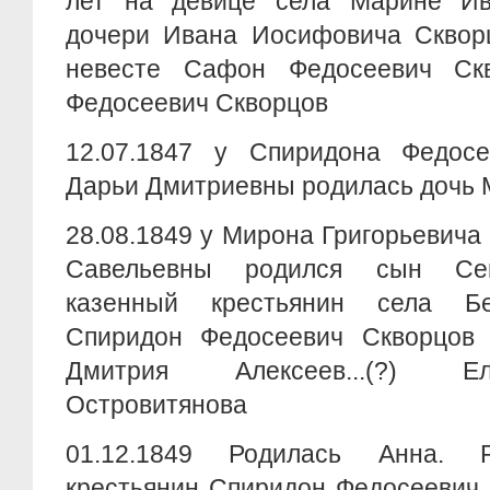
лет на девице села Марине Ив
дочери Ивана Иосифовича Скворц
невесте Сафон Федосеевич Ск
Федосеевич Скворцов
12.07.1847 у Спиридона Федос
Дарьи Дмитриевны родилась дочь
28.08.1849 у Мирона Григорьевича
Савельевны родился сын Сем
казенный крестьянин села Б
Спиридон Федосеевич Скворцов
Дмитрия Алексеев...(?) Е
Островитянова
01.12.1849 Родилась Анна. 
крестьянин Спиридон Федосеевич 