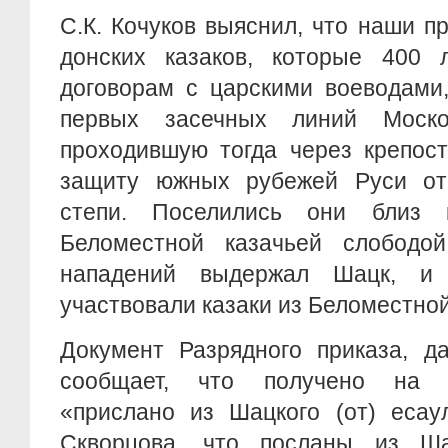
С.К. Кочуков выяснил, что наши п
донских казаков, которые 400 л
договорам с царскими воеводами
первых засечных линий Москов
проходившую тогда через крепос
защиту южных рубежей Руси от
степи. Поселились они близ к
Беломестной казачьей слободо
нападений выдержал Шацк, и
участвовали казаки из Беломестной
Документ Разрядного приказа, да
сообщает, что получено на 
«прислано из Шацкого (от) есау
Скворцова, что посланы из Ша