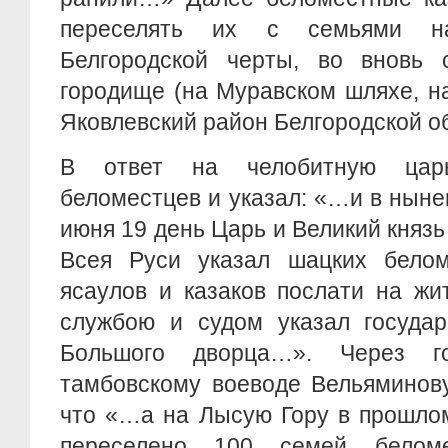
переселять их с семьями н
Белгородской черты, во вновь 
городище (на Муравском шляхе, н
Яковлевский район Белгородской о
В ответ на челобитную цар
беломестцев и указал: «…и в ныне
июня 19 день Царь и Великий княз
Всея Руси указал шацких бело
ясаулов и казаков послати на жи
службою и судом указал государ
Большого дворца…». Через 
тамбовскому воеводе Вельяминову
что «…а на Лысую Гору в прошло
переселено 100 семей белом