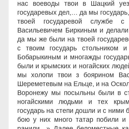
нас воеводы твои в Шацкий уез
государевых дел,… да мы государь,
твоей государевой службе с
Васильевичем Биркиным и делали 
да мы же были на твоей государев
с твоим государь стольником 
Бобарыкиным и многажды государ
были и крымских и ногайских люде
мы холопи твои з боярином Ва
Шереметевым на Ельце, и на Осколе
Воронежу мы посыльны были в ст
ногайскими людьми и тех кры
государь на степи дошли и с ними 
бою у них много татар побили и 
ранили…» Далее беломестные каз