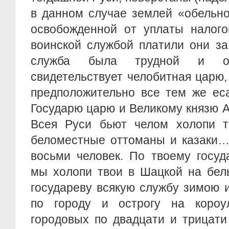
в данном случае землей «обельно
освобожденной от уплаты налого
воинской службой платили они за
служба была трудной и о
свидетельствует челобитная царю, 
предположительно все тем же ес
Государю царю и Великому князю 
Всея Руси бьют челом холопи т
беломестные оттоманы и казаки… 
восьми человек. По твоему госуд
мы холопи твои в Шацкой на бел
государеву всякую службу зимою 
по городу и острогу на короу
городовых по двадцати и трицат