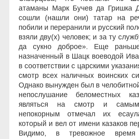
атаманы Марк Бучев да Гришка Д
сошли (нашли они) татар на ре
побили и переранили и русский пол
взяли дву(х) человек; и за ту служ
да сукно доброе». Еще раньше
назначенный в Шацк воеводой Ив
в соответствии с царскими указани
смотр всех наличных воинских си
Однако вынужден был в челобитно
непослушание беломестных каз
являться на смотр и самым
непокорным отмечал их есаул
который и вел от имени казаков пе
Видимо, в тревожное время 