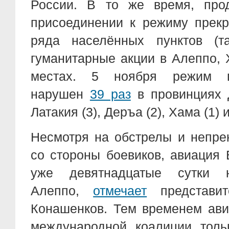
России. В то же время, про
присоединении к режиму прек
ряда населённых пунктов (та
гуманитарные акции в Алеппо, 
местах. 5 ноября режим 
нарушен
39 раз
в провинциях Д
Латакия (3), Деръа (2), Хама (1) 
Несмотря на обстрелы и непр
со стороны боевиков, авиация
уже девятнадцатые сутки
Алеппо,
отмечает
представи
Конашенков. Тем временем ав
международной коалиции толь