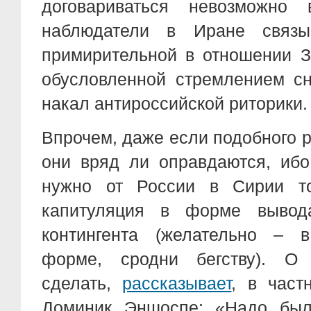
договариваться невозможно 
наблюдатели в Иране связ
примирительной в отношении З
обусловленной стремлением сн
накал антироссийской риторики.
Впрочем, даже если подобного 
они вряд ли оправдаются, иб
нужно от России в Сирии т
капитуляция в форме вывода
контингента (желательно – 
форме, сродни бегству). О
сделать,
рассказывает
, в част
Доминик Эншоспе: «Надо был