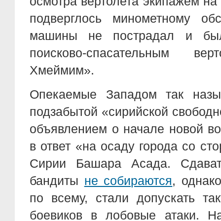
осмотра вертолета экипажем на
подверглось минометному обс
машины не пострадал и был
поисково-спасательным ве
Хмеймим».
Опекаемые Западом так назы
подзабытой «сирийской свобод
объявлением о начале новой в
в ответ «на осаду города со с
Сирии Башара Асада. Сдават
бандиты
не собираются
, однак
по всему, стали допускать та
боевиков в лобовые атаки. Н