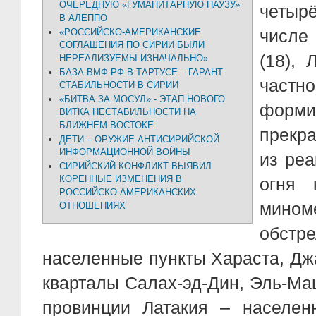
ОЧЕРЕДНУЮ «ГУМАНИТАРНУЮ ПАУЗУ»
четыр
В АЛЕППО
числе
«РОССИЙСКО-АМЕРИКАНСКИЕ
СОГЛАШЕНИЯ ПО СИРИИ БЫЛИ
(18), 
НЕРЕАЛИЗУЕМЫ ИЗНАЧАЛЬНО»
БАЗА ВМФ РФ В ТАРТУСЕ – ГАРАНТ
част
СТАБИЛЬНОСТИ В СИРИИ
«БИТВА ЗА МОСУЛ» - ЭТАП НОВОГО
форми
ВИТКА НЕСТАБИЛЬНОСТИ НА
БЛИЖНЕМ ВОСТОКЕ
прекр
ДЕТИ – ОРУЖИЕ АНТИСИРИЙСКОЙ
ИНФОРМАЦИОННОЙ ВОЙНЫ
из реа
СИРИЙСКИЙ КОНФЛИКТ ВЫЯВИЛ
КОРЕННЫЕ ИЗМЕНЕНИЯ В
огня 
РОССИЙСКО-АМЕРИКАНСКИХ
миноме
ОТНОШЕНИЯХ
обстр
населенные пункты Хараста, Дж
кварталы Салах-эд-Дин, Эль-Ма
провинции Латакия – населен