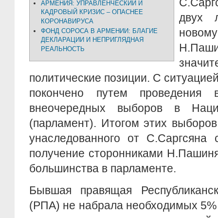
С.Сар
АРМЕНИЯ: УПРАВЛЕНЧЕСКИЙ И
КАДРОВЫЙ КРИЗИС – ОПАСНЕЕ
двух 
КОРОНАВИРУСА
новом
ФОНД СОРОСА В АРМЕНИИ: БЛАГИЕ
ДЕКЛАРАЦИИ И НЕПРИГЛЯДНАЯ
Н.Па
РЕАЛЬНОСТЬ
значит
политические позиции. С ситуацие
покончено путем проведения 
внеочередных выборов в Наци
(парламент). Итогом этих выборо
унаследованного от С.Саргсяна 
получение сторонниками Н.Пашиня
большинства в парламенте.
Бывшая правящая Республиканс
(РПА) не набрала необходимых 5%