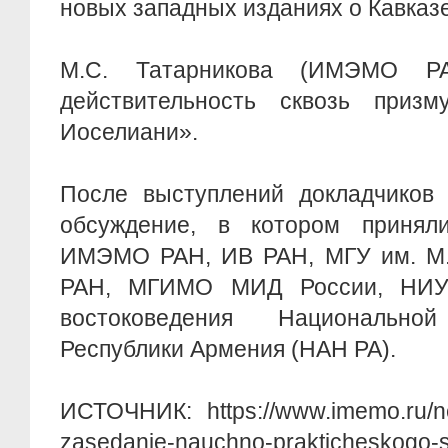
новых западных изданиях о Кавказ
М.С. Татарникова (ИМЭМО РА
действительность сквозь приз
Иоселиани».
После выступлений докладчиков 
обсуждение, в котором принял
ИМЭМО РАН, ИВ РАН, МГУ им. М.
РАН, МГИМО МИД России, НИУ
востоковедения Национальн
Республики Армения (НАН РА).
ИСТОЧНИК: https://www.imemo.ru/ne
zasedanie-nauchno-prakticheskogo-