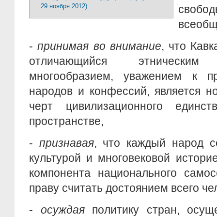
29 ноября 2012)
свобод
всеобщ
-
принимая во внимание
, что Кав
отличающийся этнически
многообразием, уважением к п
народов и конфессий, является н
черт цивилизационного единст
пространстве,
-
признавая
, что каждый народ 
культурой и многовековой истори
компонента национального самос
праву считать достоянием всего че
-
осуждая
политику стран, осу