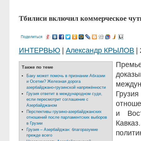
Тбилиси включил коммерческое чут
Поделиться
ИНТЕРВЬЮ
|
Александр КРЫЛОВ
| 
Прем
Также по теме
дока
Баку может помочь в признании Абхазии
и Осетии? Железная дорога
между
азербайджано-грузинской напряжённости
Грузи
Грузия ответит в международном суде,
если пересмотрит соглашение с
отнош
Азербайджаном
Перспективы грузино-азербайджанских
и Вос
отношений после парламентских выборов
Кавказ
в Грузии
Грузия – Азербайджан: благоразумие
полити
прежде всего