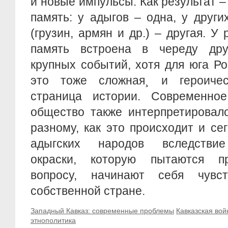
и новые импульсы. Как результат –
память: у адыгов – одна, у други
(грузин, армян и др.) – другая. У
память встроена в череду дру
крупных событий, хотя для юга Ро
это тоже сложная¸ и героичес
страница истории. Современно
общество также интерпретировал
разному, как это происходит и се
адыгских народов вследствие
окраски, которую пытаются пр
вопросу, начинают себя чувс
собственной стране.
Западный Кавказ: современные проблемы
Кавказская вой
этнополитика