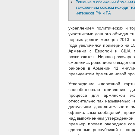
Решение о сближении Армении 
таможенным союзом исходит из
интересов РФ и РА
укреплением политических и то
участниками данного объединен
первых девяти месяцев 2013 г
года увеличился примерно на 15
Армении с Европой и США по
развиваются. Нервно-разочаро
сменились решением о выделени
районов в Армении 41 миллио
президентом Армении новой про
Утверждение «дорожной карт
способствовало оживлению ди
процесса для армянской эк
относительно так называемых «
дискуссиям дополнительного э
официальных сообщений, прави
над выполнением утвержденной 
премьер провел очередное сов
сделанные республикой в напр