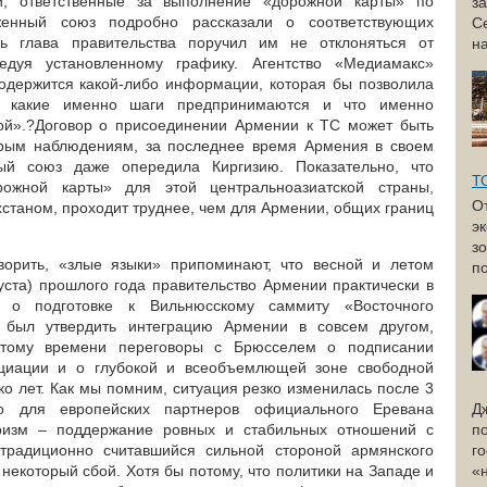
и, ответственные за выполнение «дорожной карты» по
з
енный союз подробно рассказали о соответствующих
С
ь глава правительства поручил им не отклоняться от
н
ледуя установленному графику. Агентство «Медиамакс»
содержится какой-либо информации, которая бы позволила
м, какие именно шаги предпринимаются и что именно
ой».?Договор о присоединении Армении к ТС может быть
торым наблюдениям, за последнее время Армения в своем
ый союз даже опередила Киргизию. Показательно, что
Т
рожной карты» для этой центральноазиатской страны,
О
станом, проходит труднее, чем для Армении, общих границ
э
з
оворить, «злые языки» припоминают, что весной и летом
по
уста) прошлого года правительство Армении практически в
о подготовке к Вильнюсскому саммиту «Восточного
н был утвердить интеграцию Армении в совсем другом,
 тому времени переговоры с Брюсселем о подписании
циации и о глубокой и всеобъемлющей зоне свободной
ко лет. Как мы помним, ситуация резко изменилась после 3
ло для европейских партнеров официального Еревана
Д
ризм – поддержание ровных и стабильных отношений с
п
традиционно считавшийся сильной стороной армянского
г
некоторый сбой. Хотя бы потому, что политики на Западе и
«