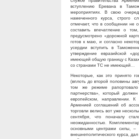
службе правительства Армени
вступлению Еревана в Тамож
мероприятиях. В свою очеред
намеченного курса, строго с
отмечает, что в сообщении не 
составить впечатление о то
предусмотрено «дорожной карт
готов к маю, и согласно неко
усердии вступить в Таможенн
утверждение евразийской «до
имеющей общую границу с Казах
со странами ТС не имеющей…
Некоторые, как это принято г
(вплоть до второй половины авг
том же режиме рапортовало 
партнерства», который долже
европейском, направлении. К
Арменией соглашений об ассо
торговли велись вот уже несколь
сентября, что поначалу ста
неожиданностью. Комплемента
основными центрами силы, – 
внешнеполитического курса, дал 