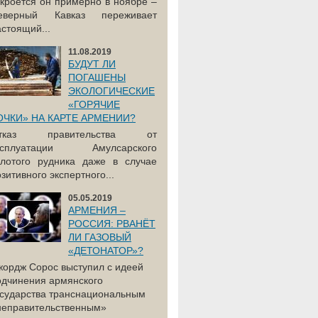
акроется он примерно в ноябре –
еверный Кавказ переживает
астоящий...
11.08.2019
БУДУТ ЛИ
ПОГАШЕНЫ
ЭКОЛОГИЧЕСКИЕ
«ГОРЯЧИЕ
ОЧКИ» НА КАРТЕ АРМЕНИИ?
тказ правительства от
ксплуатации Амулсарского
олотого рудника даже в случае
зитивного экспертного...
05.05.2019
АРМЕНИЯ –
РОССИЯ: РВАНЁТ
ЛИ ГАЗОВЫЙ
«ДЕТОНАТОР»?
жордж Сорос выступил с идеей
одчинения армянского
осударства транснациональным
неправительственным»