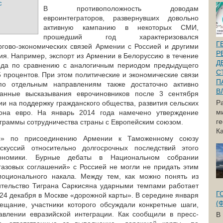
с
В противоположность доводам
евроинтеграторов, развернувших довольно
активную кампанию в некоторых СМИ,
прошедший год характеризовался
Г
ргово-экономических связей Армении с Россией и другими
Р
ия. Например, экспорт из Армении в Белоруссию в течение
Д
ода по сравнению с аналогичным периодом предыдущего
С
 процентов. При этом политические и экономические связи
П
 отдельным направлениям также достаточно активно
В
ванные высказывания еврочиновников после 3 сентября
Р
и на поддержку гражданского общества, развития сельских
м
на евро. На январь 2014 года намечено утверждение
г
граммы сотрудничества страны с Европейским союзом.
Ка
ы» по присоединению Армении к Таможенному союзу
скуссий относительно долгосрочных последствий этого
ономики. Бурные дебаты в Национальном собрании
газовых соглашений» с Россией не могли не придать этим
моционального накала. Между тем, как можно понять из
тельство Тиграна Саркисяна ударными темпами работает
Г
24 декабря в Москве «дорожной карты». В середине января
(
ещание, участники которого обсуждали конкретные шаги,
авлении евразийской интеграции. Как сообщили в пресс-
В