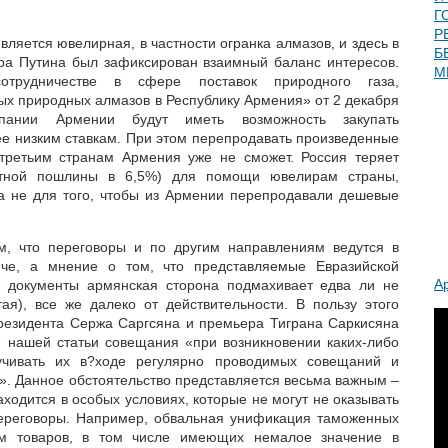
Г
Р
ляется ювелирная, в частности огранка алмазов, и здесь в
Б
ра Путина был зафиксирован взаимный баланс интересов.
М
трудничестве в сфере поставок природного газа,
ых природных алмазов в Республику Армения» от 2 декабря
пании Армении будут иметь возможность закупать
е низким ставкам. При этом перепродавать произведенные
третьим странам Армения уже не сможет. Россия теряет
ртной пошлины в 6,5%) для помощи ювелирам страны,
а не для того, чтобы из Армении перепродавали дешевые
ом, что переговоры и по другим направлениям ведутся в
юче, а мнение о том, что представляемые Евразийской
А
) документы армянская сторона подмахивает едва ли не
ая), все же далеко от действительности. В пользу этого
президента Сержа Саргсяна и премьера Тиграна Саркисяна
е нашей статьи совещания «при возникновении каких-либо
учивать их в?ходе регулярно проводимых совещаний и
. Данное обстоятельство представляется весьма важным –
ходится в особых условиях, которые не могут не оказывать
ереговоры. Например, обвальная унификация таможенных
м товаров, в том числе имеющих немалое значение в