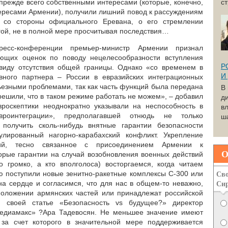
прежде всего собственными интересами (которые, конечно,
с
тересами Армении), получили лишний повод к рассуждениям
и со стороны официального Еревана, о его стремлении
угой, не в полной мере просчитывая последствия…
есс-конференции премьер-министр Армении признал
ющих оценок по поводу нецелесообразности вступления
Р
иду отсутствия общей границы. Однако «со временем в
И
вного партнера – России в евразийских интеграционных
ьезными проблемами, так как часть функций была передана
В
ешили, что в таком режиме работать не можем», – добавил
д
вроскептики неоднократно указывали на неспособность в
вл
роинтеграции», предполагавшей отнюдь не только
ша
получить сколь-нибудь внятные гарантии безопасности
улированный нагорно-карабахский конфликт. Укрепление
ний, тесно связанное с присоединением Армении к
О
орые гарантии на случай возобновления военных действий
 громко, а кто вполголоса) восторгаемся, когда читаем
Сво
ю поступили новые зенитно-ракетные комплексы С-300 или
Си
а сердце и согласимся, что для нас в общем-то неважно,
положении армянских частей или принадлежат российской
 своей статье «Безопасность vs будущее?» директор
едиамакс» ?Ара Тадевосян. Не меньшее значение имеют
за счет которого в значительной мере поддерживается