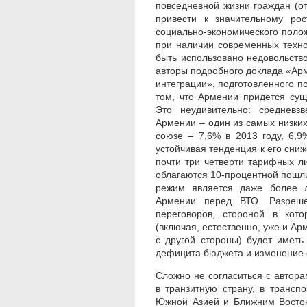
повседневной жизни граждан (от
привести к значительному ро
социально-экономического полож
при наличии современных техн
быть использовано недовольство
авторы подробного доклада «Ар
интеграции», подготовленного по
том, что Армении придется су
Это неудивительно: среднев
Армении – один из самых низки
союзе – 7,6% в 2013 году, 6,9
устойчивая тенденция к его сни
почти три четверти тарифных л
облагаются 10-процентной пошли
режим является даже более л
Армении перед ВТО. Разреше
переговоров, стороной в кот
(включая, естественно, уже и Ар
с другой стороны) будет иметь
дефицита бюджета и изменение с
Сложно не согласиться с автор
в транзитную страну, в трансп
Южной Азией и Ближним Восток