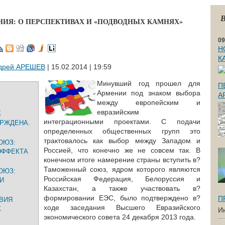
В
ИЯ: О ПЕРСПЕКТИВАХ И «ПОДВОДНЫХ КАМНЯХ»
09
Н
К
дрей АРЕШЕВ
| 15.02.2014 | 19:59
Минувший год прошел для
П
Армении под знаком выбора
А
между европейским и
евразийским
К
интеграционными проектами. С подачи
РЖДЕНА.
определенных общественных групп это
трактовалось как выбор между Западом и
ОЮЗ:
Россией, что конечно же не совсем так. В
ЭФФЕКТА
конечном итоге намерение страны вступить в?
Таможенный союз, ядром которого являются
ОЮЗ:
Российская Федерация, Белоруссия и
И
Казахстан, а также участвовать в?
формировании ЕЭС, было подтверждено в?
П
ВИЯ
ходе заседания Высшего Евразийского
К
И
экономического совета 24 декабря 2013 года.