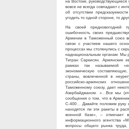
на Востоке, руководствующиеся 
вовсе не всегда совпадают с ин
об отсутствии предсказуемост
угодить то одной стороне, то др
На своей предновогодней пр
ошибочность своих предшеству
Армении в Таможенный союз вв
связи с участием нашего осно
процессах мы столкнулись с сер
наднациональным органам. Мы р
Тигран Саркисян. Армянские е
рамках так называемой «ев
экономическую составляющую, 
страны, вовлеченной в неурег
российско-армянских отноше
Таможенному союзу, дает некот
Азербайджаном. «…Все мы (кто
сообщения о том, что в Армени
С-400… Давайте положим руку н
находятся ли эти ракеты в рас
военной базе», – отмечает в
информационного агентства «М
вопросы общего рынка труда, 