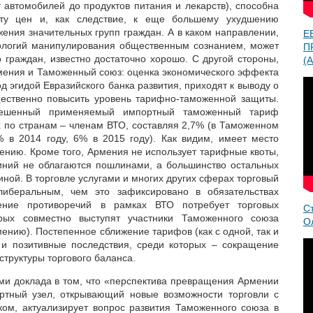
 автомобилей до продуктов питания и лекарств), способна
сту цен и, как следствие, к еще большему ухудшению
ения значительных групп граждан. А в каком направлении,
Е
ологий манипулирования общественным сознанием, может
П
 граждан, известно достаточно хорошо. С другой стороны,
(A
мения и Таможенный союз: оценка экономического эффекта
д эгидой Евразийского банка развития, приходят к выводу о
щественно повысить уровень тарифно-таможенной защиты.
звешенный применяемый импортный таможенный тариф
х по странам – членам ВТО, составляя 2,7% (в Таможенном
% в 2014 году, 6% в 2015 году). Как видим, имеет место
жению. Кроме того, Армения не использует тарифные квоты,
иний не облагаются пошлинами, а большинство остальных
ной. В торговле услугами и многих других сферах торговый
иберальным, чем это зафиксировано в обязательствах
ние противоречий в рамках ВТО потребует торговых
С
орых совместно выступят участники Таможенного союза
О
мению). Постепенное сближение тарифов (как с одной, так и
 и позитивные последствия, среди которых – сокращение
труктуры торгового баланса.
ами доклада в том, что «перспектива превращения Армении
ортный узел, открывающий новые возможности торговли с
ом, актуализирует вопрос развития Таможенного союза в