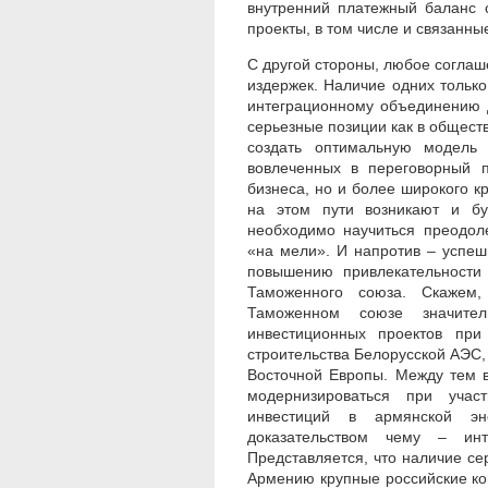
внутренний платежный баланс 
проекты, в том числе и связанн
С другой стороны, любое согла
издержек. Наличие одних толь
интеграционному объединению 
серьезные позиции как в обществе
создать оптимальную модель 
вовлеченных в переговорный п
бизнеса, но и более широкого кр
на этом пути возникают и бу
необходимо научиться преодоле
«на мели». И напротив – успе
повышению привлекательности
Таможенного союза. Скажем,
Таможенном союзе значите
инвестиционных проектов при
строительства Белорусской АЭС,
Восточной Европы. Между тем в
модернизироваться при участ
инвестиций в армянской эн
доказательством чему – инт
Представляется, что наличие се
Армению крупные российские к