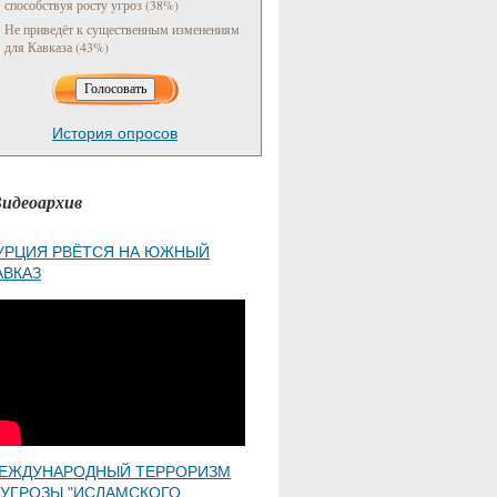
способствуя росту угроз (38%)
Не приведёт к существенным изменениям
для Кавказа (43%)
История опросов
идеоархив
УРЦИЯ РВЁТСЯ НА ЮЖНЫЙ
АВКАЗ
ЕЖДУНАРОДНЫЙ ТЕРРОРИЗМ
 УГРОЗЫ "ИСЛАМСКОГО