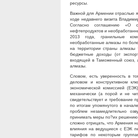
ресурсы.
Важной для Армении отраслью яв
ходе недавнего визита Владими
Согласно соглашению «О со
нефтепродуктов и необработанн
2013 года, гранильные ком
необработанные алмазы по боле
на территории страны алмазы 
бюджетные доходы (от экспо
входящей в Таможенный союз, 
алмазы.
Словом, есть уверенность в т
деловом и конструктивном кл
экономической комиссией (ЕЭК
механически (а порой и не чит
свидетельствует и требование 
по итогам упомянутого в начал
проблем незамедлительно озв
принимать меры по?их решению»
сложно отрицать, что Армения на
влияния на ведущиеся с ЕЭК п
тарифов по некоторым группа