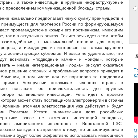
страны, а также инвестиции в крупные инфраструктурные
ые с преодолением коммуникационной блокады страны.
шение изначально предполагает некую сумму преимуществ и
ко преимуществ для партнеров России по формирующемуся
даст пропагандистские козыри его противникам, имеющим
, так и в актуальных элитах. Так что речь идет о том, чтобы
взаимодействия, в максимальной степени для сторон,
роцесс, и исходящую из интересов не только крупного
уга хозяйствующих субъектов. И вовсе не удивительно, что
В
дут возникать «подводные камни» и «рифы», которые
вать – иначе интеграционная «лодка» рискует оказаться
Т
шное решение спорных и проблемных вопросов приведет к
К
 Армении, в том числе для ее партнеров за пределами
 пример Белоруссии показывает: членство страны в
льно повышает ее привлекательность для крупных
 опоре на внешние инвестиции. Речь идет о проекте
 которая может стать поставщиком электроэнергии в страны
 Армении атомная электростанция уже действует и будет
ии Росатома. Кстати, значительная доля российских
ергетике вовсе не отменяет инвестиций западных,
ерес американских инвесторов к Воротанской ГЭС.
рьезных конкурентов приведет к тому, что инвестирующие в
М
омпании будут более эффективно использовать имеющиеся
И