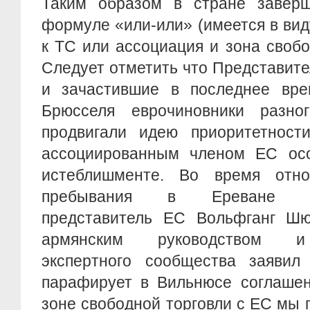
Таким образом в стране заверш
формуле «или-или» (имеется в ви
к ТС или ассоциация и зона свобо
Следует отметить что Представит
и зачастившие в последнее вре
Брюсселя еврочиновники разно
продвигали идею приоритетност
ассоциированным членом ЕС ос
истеблишменте. Во время отно
пребывания в Ереване выс
представитель ЕС Вольфганг Шю
армянским руководством и 
экспертного сообщества заяви
парафирует в Вильнюсе соглашен
зоне свободной торговли с ЕС мы п