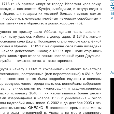
1716 г.: «А армяне живут от города Испагани чрез речку,
Г
посаде, а называется Жулфа, слободами, и оттуда ездят в
Р
 в Индию; а к товарам их желаний больше к сукнам самым
Б
м, и соболям, к кружевам плетёным немецким серебряным и
М
мы каменные и убранство в домах хорошее» (5).
рушена по приказу шаха Аббаса, однако часть населения
 тех, кому удалось избежать депортации. В 1848 г. жители
 основали село Джуга. Последнее стало местом оживлённой
ссией и Ираном. В 1851 г. на окраине села была возведена
г. начала действовать школа; с 1890 г. при школе открылась
 трёх километрах от села возник населённый пункт Джульфа,
лужбы – таможня, почта, а также гарнизон.
жуги к началу 1990-х гг. сохранились комплекс монастыря
А
Аствацацин, построенные (или перестроенные) в XVI в. Все
и в советское время были подробно изучены и описаны
ще средневекового города являлось ценнейшим собранием
I вв., с уникальными по иконографии и художественному
асно источнику 1648 г., их насчитывалось более десяти
тями Азербайджана в ноябре 1998 г. уничтожения – около
ячи надгробий иных типов. С 2002 и до декабря 2005 г. эти
 вмешательством ЮНЕСКО. В настоящее время фрагменты
ны в воды пограничной р. Аракс, а на месте старинного