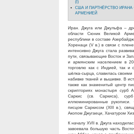
(I)
США И ПАРТНЁРСТВО ИРАНА 
АРМЕНИЕЙ
Иран. Джуга или Джульфа – дре
области Сюник Великой Арме
республики в составе Азербайд
Хоренаци (V в.) в связи с плен
интенсивно Джуга стала развива
пути, связывающие Восток и Запа
и армянским населением в 20–
торговлю как с Индией, так и 
шёлка-сырца, славилась своими
набивке тканей и вышивке. В ист
также как знаменитый центр пись
скрипториях монастыря сурб А
Саркис (св. Саркиса), сур
иллюминированные рукописи. 
писцом Саркисом (XIII в.), свя
Акопом Джугаеци, Хачатуром Хиза
К началу XVII в. Джуга находила
завоевала большую часть Восто