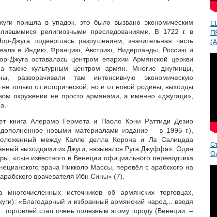
Джуги пришла в упадок, это было вызвано экономическим
Е
илившимися религиозными преследованиями. В 1722 г. в
П
Нор-Джуга подверглась разрушениям, значительная часть
(A
овала в Индию, Францию, Австрию, Нидерланды, Россию и
Нор-Джуга оставалась центром епархии Армянской церкви
 а также культурным центром армян. Многие джугинцы,
ны, разворачивали там интенсивную экономическую
не только от исторической, но и от новой родины, выходцы
овом окружении не просто армянами, а именно «джугаци»,
а.
вет книга Алерамо Гермета и Паоло Кони Раттиди Дезио
 дополненное новыми материалами издание – в 1995 г.),
сположенный между Калле делла Корона и Ла Салицада
С
лённый выходцами из Джуги, назывался Руга Джуффа». Один
О
оры, «сын известного в Венеции официального переводчика
енецианского врача Никколо Массы, перевёл с арабского на
арабского врачевателя Ибн Сины» (7).
а многочисленных источников об армянских торговцах,
уги): «Благодарный и избранный армянский народ... вводя
. торговлей стал очень полезным этому городу (Венеции. –