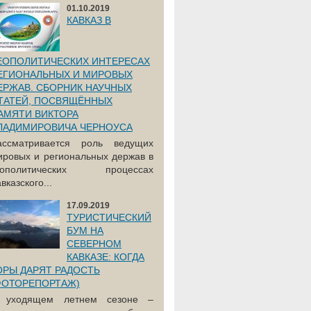
01.10.2019
КАВКАЗ В
ЕОПОЛИТИЧЕСКИХ ИНТЕРЕСАХ
ЕГИОНАЛЬНЫХ И МИРОВЫХ
ЕРЖАВ. СБОРНИК НАУЧНЫХ
ТАТЕЙ, ПОСВЯЩЁННЫХ
АМЯТИ ВИКТОРА
ЛАДИМИРОВИЧА ЧЕРНОУСА
ассматривается роль ведущих
ировых и региональных держав в
еополитических процессах
вказского...
17.09.2019
ТУРИСТИЧЕСКИЙ
БУМ НА
СЕВЕРНОМ
КАВКАЗЕ: КОГДА
ОРЫ ДАРЯТ РАДОСТЬ
ФОТОРЕПОРТАЖ)
 уходящем летнем сезоне –