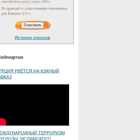
способствуя росту угроз (38%)
Не приведёт к существенным изменениям
для Кавказа (43%)
История опросов
идеоархив
УРЦИЯ РВЁТСЯ НА ЮЖНЫЙ
АВКАЗ
ЕЖДУНАРОДНЫЙ ТЕРРОРИЗМ
 УГРОЗЫ "ИСЛАМСКОГО