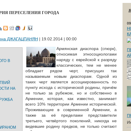
В
ОРИЯ ПЕРЕСЕЛЕНИЯ ГОРОДА
09
Н
К
ена ДЖАГАЦПАНЯН
| 19.02.2014 | 00:00
Армянская диаспора (спюрк),
П
относимая этносоциологами
А
наряду с еврейской к разряду
ОГО В
классических, тем не менее
обладает рядом черт, присущих так
называемым новым диаспорам. Одной из
таких черт является ассоциированность по
ТВИЙ
пункту исхода с исторической родины, причём
ОСТИ НА
не только за рубежом, но и собственно в
Армении, которая, как известно, занимает
ДРУЖБА
всего 10% территории Армении исторической.
Проживающие в современной Армении, а
также за её пределами представители
П
третьего, четвёртого поколений, никогда не
И
видевшие родину предков, не только считают
 ИРАНОМ