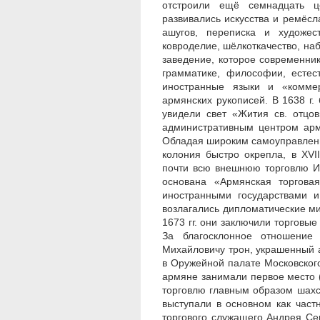
отстроили ещё семнадцать ц
развивались искусства и ремёсла
ашугов, переписка и художес
ковроделие, шёлкоткачество, наб
заведение, которое современник
грамматике, философии, естес
иностранные языки и «коммер
армянских рукописей. В 1638 г.
увидели свет «Жития св. отцо
административным центром арм
Обладая широким самоуправление
колония быстро окрепла, в XVII
почти всю внешнюю торговлю Ир
основана «Армянская торгова
иностранными государствами и
возлагались дипломатические ми
1673 гг. они заключили торговы
За благосклонное отношение
Михайловичу трон, украшенный 
в Оружейной палате Московского 
армяне занимали первое место 
торговлю главным образом шахс
выступали в основном как част
торгового служащего Андрея Се