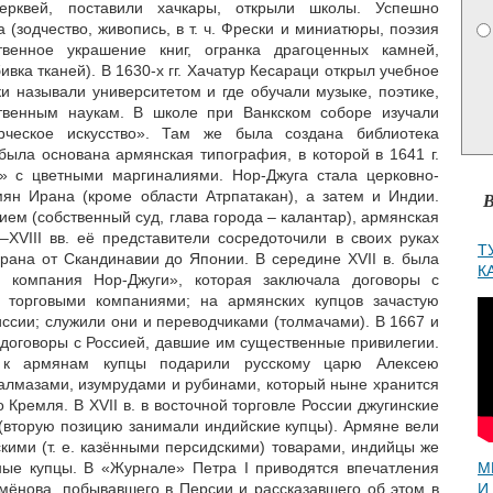
ерквей, поставили хачкары, открыли школы. Успешно
 (зодчество, живопись, в т. ч. Фрески и миниатюры, поэзия
твенное украшение книг, огранка драгоценных камней,
ивка тканей). В 1630-х гг. Хачатур Кесараци открыл учебное
и называли университетом и где обучали музыке, поэтике,
твенным наукам. В школе при Ванкском соборе изучали
ческое искусство». Там же была создана библиотека
 была основана армянская типография, в которой в 1641 г.
в» с цветными маргиналиями. Нор-Джуга стала церковно-
ян Ирана (кроме области Атрпатакан), а затем и Индии.
В
м (собственный суд, глава города – калантар), армянская
–XVIII вв. её представители сосредоточили в своих руках
Т
ана от Скандинавии до Японии. В середине XVII в. была
К
я компания Нор-Джуги», которая заключала договоры с
 торговыми компаниями; на армянских купцов зачастую
ссии; служили они и переводчиками (толмачами). В 1667 и
е договоры с Россией, давшие им существенные привилегии.
 к армянам купцы подарили русскому царю Алексею
алмазами, изумрудами и рубинами, который ныне хранится
Кремля. В XVII в. в восточной торговле России джугинские
(вторую позицию занимали индийские купцы). Армяне вели
кими (т. е. казёнными персидскими) товарами, индийцы же
ные купцы. В «Журнале» Петра I приводятся впечатления
М
мёнова, побывавшего в Персии и рассказавшего об этом в
И