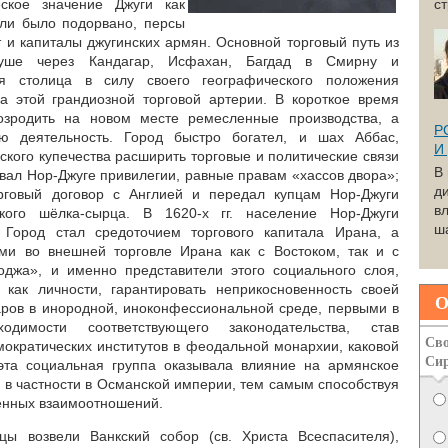
ское значение Джуги как
с
вли было подорвано, персы
 и капиталы джугинских армян. Основной торговый путь из
уше через Кандагар, Исфахан, Багдад в Смирну и
ая столица в силу своего географического положения
а этой грандиозной торговой артерии. В короткое время
озродить на новом месте ремесленные производства, а
Р
ую деятельность. Город быстро богател, и шах Аббас,
И
кого купечества расширить торговые и политические связи
В
вал Нор-Джуге привилегии, равные правам «хассов двора»;
д
рговый договор с Англией и передал купцам Hop-Джуги
вл
ого шёлка-сырца. В 1620-х гг. население Hop-Джуги
ша
 Город стал средоточием торгового капитала Ирана, а
ми во внешней торговле Ирана как с Востоком, так и с
оджа», и именно представители этого социального слоя,
 как личности, гарантировать неприкосновенность своей
О
варов в инородной, иноконфессиональной среде, первыми в
димости соответствующего законодательства, став
Сво
мократических институтов в феодальной монархии, каковой
Си
 эта социальная группа оказывала влияние на армянское
, в частности в Османской империи, тем самым способствуя
енных взаимоотношений.
ы возвели Ванкский собор (св. Христа Всеспасителя),