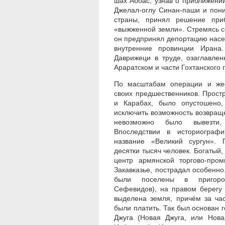
шах Аббас, узнав о приближени
Джелал-оглу Синан-паши и пон
страны, принял решение приб
«выжженной земли». Стремясь со
он предпринял депортацию насел
внутренние провинции Ирана
Даврижеци в труде, озаглавле
Араратском и части Гохтанского г
По масштабам операции и жес
своих предшественников. Прост
и Карабах, было опустошено,
исключить возможность возвраще
невозможно было вывезти
Впоследствии в историограф
название «Великий сургун». 
десятки тысяч человек. Богатый,
центр армянской торгово-про
Закавказье, пострадал особенн
были поселены в пригоро
Сефевидов), на правом берегу
выделена земля, причём за ча
были платить. Так был основан г
Джуга (Новая Джуга, или Нов