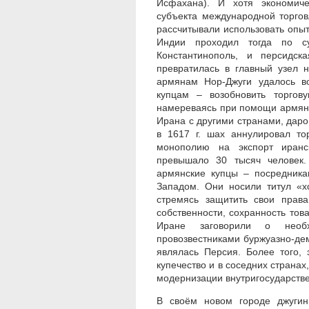
Исфахана). И хотя экономиче
субъекта международной торго
рассчитывали использовать опыт
Индии проходил тогда по с
Константинополь, и персидск
превратилась в главный узел н
армянам Hop-Джуги удалось в
купцам – возобновить торгов
намереваясь при помощи армянс
Ирана с другими странами, даро
в 1617 г. шах аннулировал то
монополию на экспорт иранск
превышало 30 тысяч человек.
армянские купцы – посредника
Западом. Они носили титул «х
стремясь защитить свои права
собственности, сохранность то
Иране заговорили о необхо
провозвестниками буржуазно-де
являлась Персия. Более того,
купечество и в соседних странах
модернизации внутригосударств
В своём новом городе джугинц