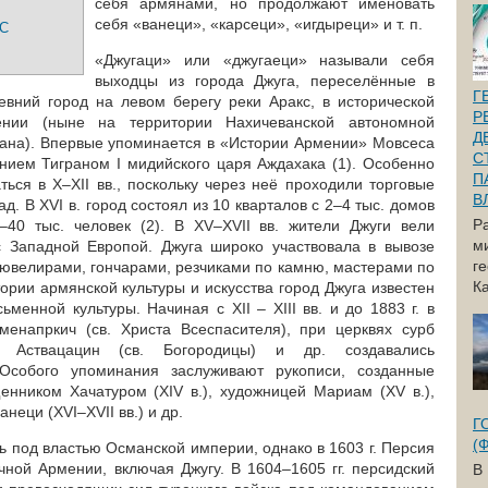
себя армянами, но продолжают именовать
себя «ванеци», «карсеци», «игдыреци» и т. п.
С
«Джугаци» или «джугаеци» называли себя
выходцы из города Джуга, переселённые в
Г
вний город на левом берегу реки Аракс, в исторической
Р
нии (ныне на территории Нахичеванской автономной
Д
жана). Впервые упоминается в «Истории Армении» Мовсеса
С
ением Тиграном I мидийского царя Аждахака (1). Особенно
П
ться в X–XII вв., поскольку через неё проходили торговые
В
д. В XVI в. город состоял из 10 кварталов с 2–4 тыс. домов
Р
40 тыс. человек (2). В XV–XVII вв. жители Джуги вели
м
с Западной Европой. Джуга широко участвовала в вывозе
г
 ювелирами, гончарами, резчиками по камню, мастерами по
Ка
ории армянской культуры и искусства город Джуга известен
менной культуры. Начиная с XII – XIII вв. и до 1883 г. в
менапркич (св. Христа Всеспасителя), при церквях сурб
б Аствацацин (св. Богородицы) и др. создавались
Особого упоминания заслуживают рукописи, созданные
щенником Хачатуром (XIV в.), художницей Мариам (XV в.),
неци (XVI–XVII вв.) и др.
Г
(
сь под властью Османской империи, однако в 1603 г. Персия
чной Армении, включая Джугу. В 1604–1605 гг. персидский
В