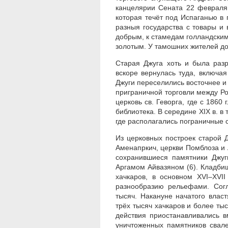
канцелярии Сената 22 февраля 
которая течёт под Испаганью в 
разныя государства с товары и
добрым, к стамедам голландски
золотым. У тамошних жителей до
Старая Джуга хоть и была раз
вскоре вернулась туда, включая
Джуги переселились восточнее и
приграничной торговли между Ро
церковь св. Геворга, где с 1860 
библиотека. В середине XIX в. в
где располагались пограничные с
Из церковных построек старой Д
Аменапркич, церкви Помблоза и 
сохранившиеся памятники Джуг
Аргамом Айвазяном (6). Кладби
хачкаров, в основном XVI–XVI
разнообразию рельефами. Согл
тысяч. Накануне начатого влас
трёх тысяч хачкаров и более тыс
действия приостанавливались
уничтоженных памятников свале