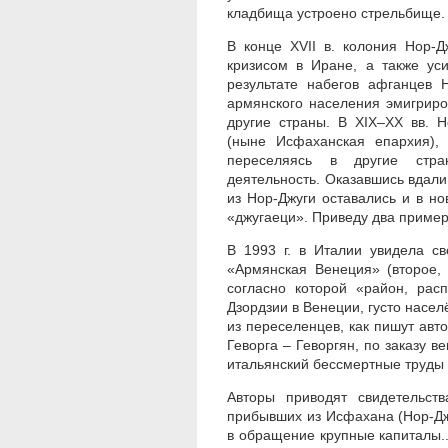
кладбища устроено стрельбище.
В конце XVII в. колония Нор-
кризисом в Иране, а также ус
результате набегов афганцев 
армянского населения эмигрир
другие страны. В XIX–XX вв. 
(ныне Исфаханская епархия),
переселяясь в другие стра
деятельность. Оказавшись вдали 
из Нор-Джуги оставались и в н
«джугаеци». Приведу два пример
В 1993 г. в Италии увидела с
«Армянская Венеция» (второе,
согласно которой «район, ра
Дзордзии в Венеции, густо насе
из переселенцев, как пишут авт
Геворга – Геворгян, по заказу в
итальянский бессмертные труды 
Авторы приводят свидетельств
прибывших из Исфахана (Нор-Дж
в обращение крупные капиталы..