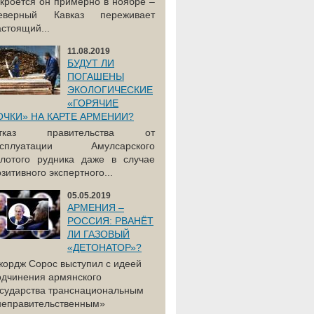
акроется он примерно в ноябре –
еверный Кавказ переживает
астоящий...
11.08.2019
БУДУТ ЛИ
ПОГАШЕНЫ
ЭКОЛОГИЧЕСКИЕ
«ГОРЯЧИЕ
ОЧКИ» НА КАРТЕ АРМЕНИИ?
тказ правительства от
ксплуатации Амулсарского
олотого рудника даже в случае
зитивного экспертного...
05.05.2019
АРМЕНИЯ –
РОССИЯ: РВАНЁТ
ЛИ ГАЗОВЫЙ
«ДЕТОНАТОР»?
жордж Сорос выступил с идеей
одчинения армянского
осударства транснациональным
неправительственным»