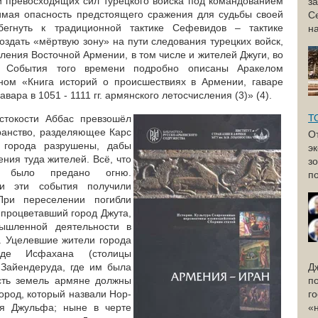
и превосходящих сил турецкого войска под командованием
з
имая опасность предстоящего сражения для судьбы своей
С
егнуть к традиционной тактике Сефевидов – тактике
н
здать «мёртвую зону» на пути следования турецких войск,
ения Восточной Армении, в том числе и жителей Джуги, во
. События того времени подробно описаны Аракелом
нном «Книга историй о происшествиях в Армении, гаваре
авара в 1051 - 1111 гг. армянского летосчисления (3)» (4).
Т
токости Аббас превзошёл
ранство, разделяющее Карс
О
 города разрушены, дабы
э
ния туда жителей. Всё, что
з
, было предано огню.
по
ии эти события получили
При переселении погибли
 процветавший город Джута,
мышленной деятельности в
о. Уцелевшие жители города
де Исфахана (столицы
 Зайендеруда, где им была
Д
сть земель армяне должны
п
ород, который назвали Нор-
г
ая Джульфа; ныне в черте
«