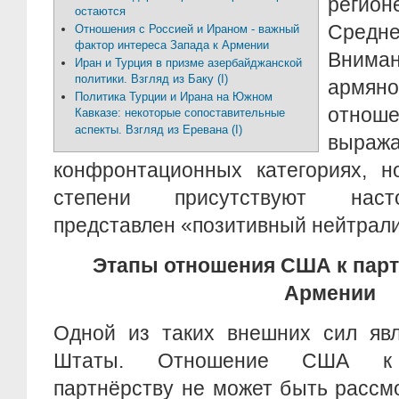
реги
остаются
Сред
Отношения с Россией и Ираном - важный
фактор интереса Запада к Армении
Вним
Иран и Турция в призме азербайджанской
политики. Взгляд из Баку (I)
армяно
Политика Турции и Ирана на Южном
отноше
Кавказе: некоторые сопоставительные
аспекты. Взгляд из Еревана (I)
выр
конфронтационных категориях, 
степени присутствуют наст
представлен «позитивный нейтрали
Этапы отношения США к парт
Армении
Одной из таких внешних сил яв
Штаты. Отношение США к а
партнёрству не может быть рассм