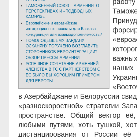
работ
ТАМОЖЕННЫЙ СОЮЗ – АРМЕНИЯ: О
Тамо
ПЕРСПЕКТИВАХ И «ПОДВОДНЫХ
КАМНЯХ»
Прин
Европейские и евразийские
форсир
интеграционные проекты для Кавказа:
конкуренция или взаимодополняемость?
«евроа
ПОМОЛОДЕВШЕМУ ВАРДАНУ
ОСКАНЯНУ ПОРУЧЕНО ВОЗГЛАВИТЬ
котор
СТОРОННИКОВ ЕВРОИНТЕГРАЦИИ?
важных
ОБЗОР ПРЕССЫ АРМЕНИИ
УСПЕШНОЕ СОЧЕТАНИЕ АРМЕНИЕЙ
наших
ЧЛЕНСТВА В ТС С ПАРТНЕРСТВОМ С
ЕС БЫЛО БЫ ХОРОШИМ ПРИМЕРОМ
Украи
ДЛЯ ЕВРОПЫ
«Восто
в Азербайджане и Белоруссии свид
«разноскоростной» стратегии Зап
пространстве. Общий вектор её,
любыми путями, хоть тушкой, хот
дистанцирования от России её 