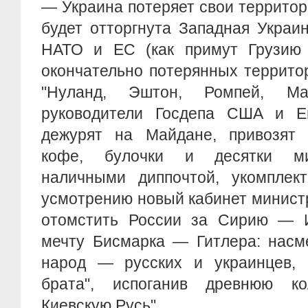
— Украина потеряет свои территори
будет отторгнута Западная Украи
НАТО и ЕС (как примут Грузию
окончательно потерянных территор
"Нуланд, Эштон, Ромпей, М
руководители Госдепа США и Е
дежурят на Майдане, привозят "
кофе, булочки и десятки ми
наличными диппочтой, укомплек
усмотрению новый кабинет минист
отомстить России за Сирию — 
мечту Бисмарка — Гитлера: насм
народ — русских и украинцев, 
брата", испоганив древнюю 
Киевскую Русь".