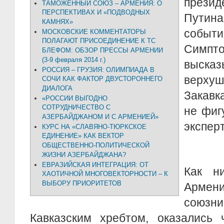
прези
ТАМОЖЕННЫЙ СОЮЗ – АРМЕНИЯ: О
ПЕРСПЕКТИВАХ И «ПОДВОДНЫХ
Путин
КАМНЯХ»
событ
МОСКОВСКИЕ КОММЕНТАТОРЫ
ПОЛАГАЮТ ПРИСОЕДИНЕНИЕ К ТС
Симпт
БЛЕФОМ: ОБЗОР ПРЕССЫ АРМЕНИИ
(3-9 февраля 2014 г.)
выска
РОССИЯ – ГРУЗИЯ: ОЛИМПИАДА В
верхуш
СОЧИ КАК ФАКТОР ДВУСТОРОННЕГО
ДИАЛОГА
Закавк
«РОССИИ ВЫГОДНО
СОТРУДНИЧЕСТВО С
не фиг
АЗЕРБАЙДЖАНОМ И С АРМЕНИЕЙ»
экспер
КУРС НА «СЛАВЯНО-ТЮРКСКОЕ
ЕДИНЕНИЕ» КАК ВЕКТОР
ОБЩЕСТВЕННО-ПОЛИТИЧЕСКОЙ
ЖИЗНИ АЗЕРБАЙДЖАНА?
ЕВРАЗИЙСКАЯ ИНТЕГРАЦИЯ: ОТ
Как н
ХАОТИЧНОЙ МНОГОВЕКТОРНОСТИ – К
ВЫБОРУ ПРИОРИТЕТОВ
Армен
союз
Кавказским хребтом, оказались