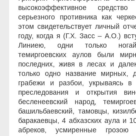
высокоэффективное средство
серьезного противника как черк
этом свидетельствует личный отч
году, когда я (Г.Х. Засс – А.О.) в
Линиею, одни только нога
темиргоевских аулов были мир
последних, живя в лесах и дале
только одно название мирных, д
грабежи и разбои, укрываясь в
преследования и открытия вин
бесленеевский народ, темиргоев
башильбаевский, тамовцы, кизилб
баракаевцы, 4 абхазских аула и 1
абреков, усмиренные грозою