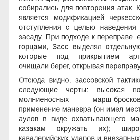
собирались для повторения атак. 
является модификацией черкесск
отступления с целью наведения 
засаду. При подходе к переправе, 
горцами, Засс выделял отдельную
которые под прикрытием арти
очищали берег, открывая переправу.
Отсюда видно, зассовской такти
следующие черты: высокая п
молниеносных марш-броско
применение маневра (он имел мес
аулов в виде охватывающего ман
казакам окружать их); широ
кавалерийских ударов и внезапных