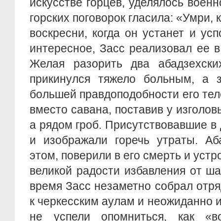
искусстве горцев, уделялось военн
горских поговорок гласила: «Умри, к
воскресни, когда он устанет и усп
интересное, Засс реализовал ее 
Желая разорить два абадзехски
прикинулся тяжело больным, а 
большей правдоподобности его те
вместо савана, поставив у изголов
а рядом гроб. Присутствовавшие в
и изображали горечь утраты. Аб
этом, поверили в его смерть и устр
великой радости избавления от ша
время Засс незаметно собрал отря
к черкесским аулам и неожиданно и
не успели опомниться, как «в