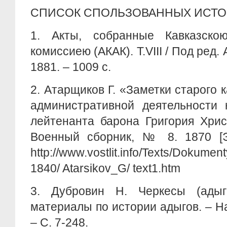
СПИСОК СПОЛЬЗОВАННЫХ ИСТ
1.
Акты, собранные Кавказско
комиссиею (АКАК). Т.VIII / Под ред.
1881. – 1009 с.
2.
Атарщиков Г. «Заметки старого к
административной деятельности 
лейтенанта барона Григория Хрис
Военный сборник, № 8. 1870 [Э
http://www.vostlit.info/Texts/Dokume
1840/ Atarsikov_G/ text1.htm
3.
Дубровин Н. Черкесы (адыг
материалы по истории адыгов. – На
– С. 7-248.