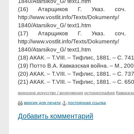
1840/Atarsikov_G/ text1.htm
(16) Атарщиков Г. Указ. соч. [
http://www.vostlit.info/Texts/Dokum
1840/Atarsikov_G/ text1.htm
(17) Атарщиков Г. Указ. соч. [
http://www.vostlit.info/Texts/Dokum
1840/Atarsikov_G/ text1.htm
(18) АКАК. – Т.VIII. – Тифлис, 1881. – С. 74
(19) Потто В.А. Кавказская война. – М., 2006
(20) АКАК. – Т.VIII. – Тифлис, 1881. – С. 73
(21) АКАК. – Т.VIII. – Тифлис, 1881. – С. 650
воинское искусство / вооружения
историография
Кавказск
версия для печати
постоянная ссылка
Добавить комментарий