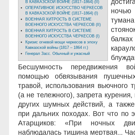
достиг
В КАВКАЗСКОЙ ВОЙНЕ (1817–1864) (II)
ОПЕРАТИВНОЕ ИСКУССТВО ЧЕРКЕСОВ
ночью
В КАВКАЗСКОЙ ВОЙНЕ (1817–1864) (I)
тумана
ВОЕННАЯ ХИТРОСТЬ В СИСТЕМЕ
ВОЕННОГО ИСКУССТВА ЧЕРКЕСОВ (II)
стояно
ВОЕННАЯ ХИТРОСТЬ В СИСТЕМЕ
ВОЕННОГО ИСКУССТВА ЧЕРКЕСОВ (I)
балках
Кризис огневой мощи черкесов в эпоху
кара
Кавказской войны (1817 – 1864 гг.)
Генерал Засс. Обычный и ужасный
блуж
Бесшумность передвижения во
помощью обвязывания пушечны
травой, использования вьючного 
(а не тележного), запрета курения,
других шумных действий, а также
при дальних походах. Вот что по э
Атарщиков: «При ночных дви
наблюдалась тишина мертвая... Ча