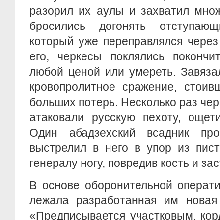
разорил их аулы и захватил мно
бросились догонять отступающ
который уже переправлялся через
его, черкесы поклялись покончи
любой ценой или умереть. Завяза
кровопролитное сражение, стоив
больших потерь. Несколько раз чер
атаковали русскую пехоту, ощет
Один абадзехский всадник пр
выстрелил в него в упор из пист
генералу ногу, повредив кость и зас
В основе оборонительной операт
лежала разработанная им новая 
«Предписывается участковым, ко