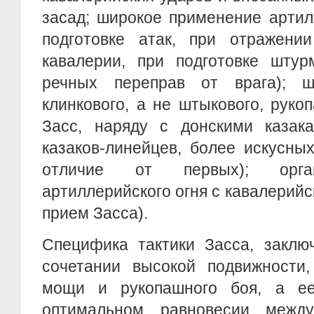
засад; широкое применение артил
подготовке атак, при отражении
кавалерии, при подготовке штур
речных переправ от врага); ш
клинкового, а не штыкового, руко
Засс, наряду с донскими казак
казаков-линейцев, более искусны
отличие от первых); орган
артиллерийского огня с кавалерийс
прием Засса).
Специфика тактики Засса, заклю
сочетании высокой подвижности,
мощи и рукопашного боя, а ее
оптимальном равновесии межд