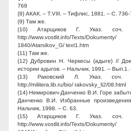
769
(8) АКАК. – Т.VIII. – Тифлис, 1881. – С. 736-
(9) Там же.
(10) Атарщиков Г. Указ. соч. [
http://www.vostlit.info/Texts/Dokum
1840/Atarsikov_G/ text1.htm
(11) Там же.
(12) Дубровин Н. Черкесы (адыге) // Д
истории адыгов. – Нальчик, 1991. – Вып.1. 
(13) Раковский Л. Указ. соч. [
http://militera.lib.ru/bio/ rakovsky_li2/08.html
(14) Немирович-Данченко В.И. Горе забыто
Данченко В.И. Избранные произведения
Нальчик, 1998. – С. 63.
(15) Атарщиков Г. Указ. соч. [
http://www.vostlit.info/Texts/Dokum