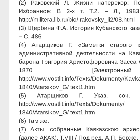
(2) Раковский Л. Жизни наперекор: П
Избранное: В 2-х т. Т.2. – Л., 1983
http://militera.lib.ru/bio/ rakovsky_li2/08.html
(3) Щербина Ф.А. История Кубанского каза
– С. 486
(4) Атарщиков Г. «Заметки старого 
административной деятельности на Кав
барона Григория Христофоровича Засса /
1870 [Электронн
http://www.vostlit.info/Texts/Dokum
1840/Atarsikov_G/ text1.htm
(5) Атарщиков Г. Указ. соч. [Э
http://www.vostlit.info/Texts/Dokum
1840/Atarsikov_G/ text1.htm
(6) Там же.
(7) Акты, собранные Кавказскою архе
(далее АКАК). Т.VIII / Под ред. А.П. Берже.