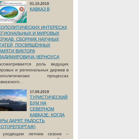
01.10.2019
КАВКАЗ В
ЕОПОЛИТИЧЕСКИХ ИНТЕРЕСАХ
ЕГИОНАЛЬНЫХ И МИРОВЫХ
ЕРЖАВ. СБОРНИК НАУЧНЫХ
ТАТЕЙ, ПОСВЯЩЁННЫХ
АМЯТИ ВИКТОРА
ЛАДИМИРОВИЧА ЧЕРНОУСА
ассматривается роль ведущих
ировых и региональных держав в
еополитических процессах
вказского...
17.09.2019
ТУРИСТИЧЕСКИЙ
БУМ НА
СЕВЕРНОМ
КАВКАЗЕ: КОГДА
ОРЫ ДАРЯТ РАДОСТЬ
ФОТОРЕПОРТАЖ)
 уходящем летнем сезоне –