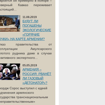
акроется он примерно в ноябре –
еверный Кавказ переживает
астоящий...
11.08.2019
БУДУТ ЛИ
ПОГАШЕНЫ
ЭКОЛОГИЧЕСКИЕ
«ГОРЯЧИЕ
ОЧКИ» НА КАРТЕ АРМЕНИИ?
тказ правительства от
ксплуатации Амулсарского
олотого рудника даже в случае
зитивного экспертного...
05.05.2019
АРМЕНИЯ –
РОССИЯ: РВАНЁТ
ЛИ ГАЗОВЫЙ
«ДЕТОНАТОР»?
жордж Сорос выступил с идеей
одчинения армянского
осударства транснациональным
неправительственным»