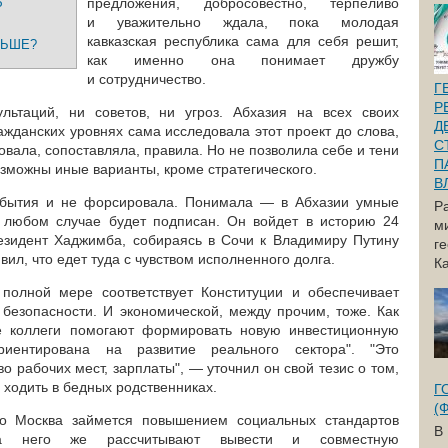
предложения, добросовестно, терпеливо
Р
и уважительно ждала, пока молодая
кавказская республика сама для себя решит,
ЛЬШЕ?
как именно она понимает дружбу
и сотрудничество.
Г
Р
льтаций, ни советов, ни угроз. Абхазия на всех своих
Д
ажданских уровнях сама исследовала этот проект до слова,
С
овала, сопоставляла, правила. Но не позволила себе и тени
П
озможны иные варианты, кроме стратегического.
В
обытия и не форсировала. Понимала — в Абхазии умные
Р
в любом случае будет подписан. Он войдет в историю 24
м
езидент Хаджимба, собираясь в Сочи к Владимиру Путину
г
ил, что едет туда с чувством исполненного долга.
Ка
 полной мере соответствует Конституции и обеспечивает
 безопасности. И экономической, между прочим, тоже. Как
е коллеги помогают формировать новую инвестиционную
риентирована на развитие реального сектора". "Это
о рабочих мест, зарплаты", — уточнил он свой тезис о том,
 ходить в бедных родственниках.
Г
(
но Москва займется повышением социальных стандартов
В
На него же рассчитывают вывести и совместную