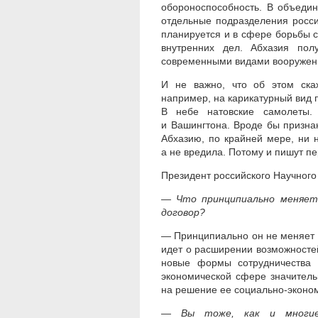
обороноспособность. В объеди
отдельные подразделения росси
планируется и в сфере борьбы 
внутренних дел. Абхазия пол
современными видами вооружений
И не важно, что об этом ска
например, на карикатурный вид п
В небе натовские самолеты.
и Вашингтона. Вроде бы призна
Абхазию, по крайней мере, ни н
а не вредила. Потому и пишут пе
Президент российского Научного
— Что принципиально меняет
договор?
— Принципиально он не меняет н
идет о расширении возможносте
новые формы сотрудничества 
экономической сфере значитель
на решение ее социально-эконо
— Вы тоже, как и многие 