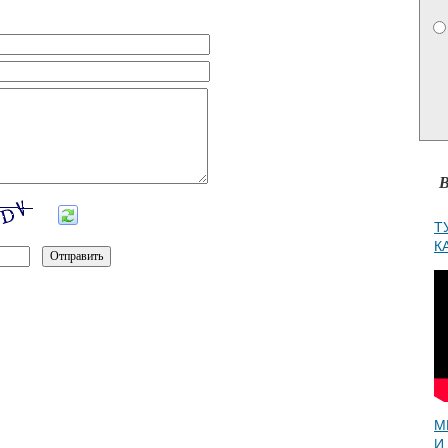
В
Т
К
М
И