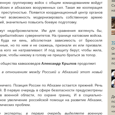
з
ненную группировку войск с общим командованием войдут
С
йских и абхазских вооруженных сил. Такая же кооперация
н
с преступностью. Появится координационный центр органов
учит возможность модернизировать собственную армию
, значительно повысить боевую подготовку.
жут недоброжелатели. Им для сравнения взглянуть бы,
рибалтийских суверенитетов. На границе натовские войска.
 Куда ни кинь, абсолютная зависимость от Брюсселя
Т
нные, но по ним и не скажешь, признали их или призвали.
О
а кого не натравливают. И под защиту берут, чтобы жила,
э
ром, чтобы никому в голову не пришло браться за топор.
з
по
 общества кавказоведов
Александр Крылов
продолжит.
 в отношениях между Россией и Абхазией этот новый
ичего. Позиция России по Абхазии остается прежней. Речь
й. В первую очередь в сфере безопасности предусмотрены
в военной области, по охране границ. И в социально-
Д
ное увеличение российской помощи на развитие Абхазии,
п
мических проблем.
г
«
эксперты, в первую очередь выделяете военную