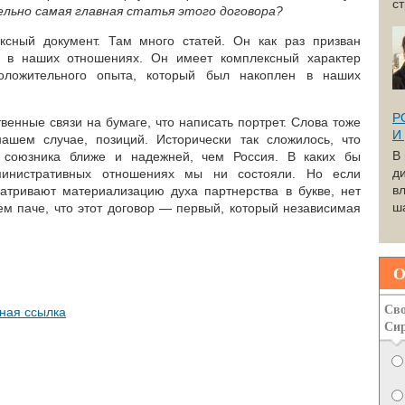
с
ьно самая главная статья этого договора?
сный документ. Там много статей. Он как раз призван
ы в наших отношениях. Он имеет комплексный характер
оложительного опыта, который был накоплен в наших
Р
венные связи на бумаге, что написать портрет. Слова тоже
И
ашем случае, позиций. Исторически так сложилось, что
В
 союзника ближе и надежней, чем Россия. В каких бы
д
министративных отношениях мы ни состояли. Но если
вл
атривают материализацию духа партнерства в букве, нет
ша
ем паче, что этот договор — первый, который независимая
О
Сво
ная ссылка
Си