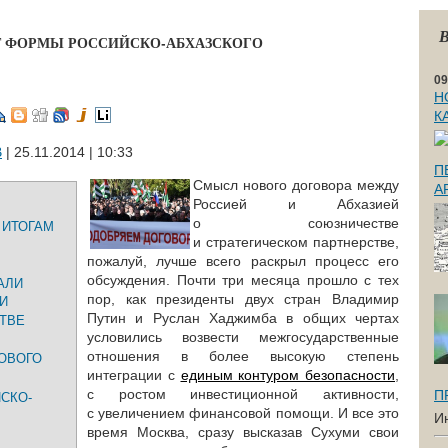
В
Т ФОРМЫ РОССИЙСКО-АБХАЗСКОГО
09
Н
К
В
| 25.11.2014 | 10:33
П
Смысл нового договора между
А
Россией и Абхазией
о союзничестве
 ИТОГАМ
и стратегическом партнерстве,
пожалуй, лучше всего раскрыл процесс его
обсуждения. Почти три месяца прошло с тех
АЛИ
пор, как президенты двух стран Владимир
И
Путин и Руслан Хаджимба в общих чертах
ТВЕ
условились возвести межгосударственные
отношения в более высокую степень
ОВОГО
интеграции с
единым контуром безопасности
,
с ростом инвестиционной активности,
П
СКО-
с увеличением финансовой помощи. И все это
И
время Москва, сразу высказав Сухуми свои