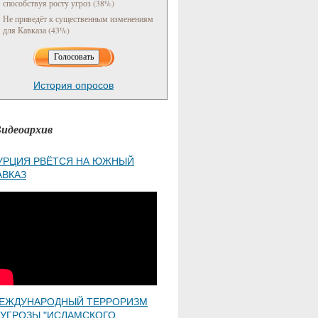
способствуя росту угроз (38%)
Не приведёт к существенным изменениям
для Кавказа (43%)
История опросов
идеоархив
УРЦИЯ РВЁТСЯ НА ЮЖНЫЙ
АВКАЗ
ЕЖДУНАРОДНЫЙ ТЕРРОРИЗМ
 УГРОЗЫ "ИСЛАМСКОГО