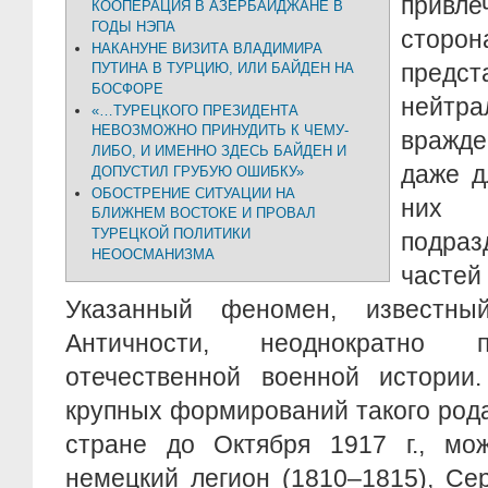
привл
КООПЕРАЦИЯ В АЗЕРБАЙДЖАНЕ В
ГОДЫ НЭПА
сторо
НАКАНУНЕ ВИЗИТА ВЛАДИМИРА
предст
ПУТИНА В ТУРЦИЮ, ИЛИ БАЙДЕН НА
БОСФОРЕ
нейт
«…ТУРЕЦКОГО ПРЕЗИДЕНТА
НЕВОЗМОЖНО ПРИНУДИТЬ К ЧЕМУ-
вражд
ЛИБО, И ИМЕННО ЗДЕСЬ БАЙДЕН И
даже д
ДОПУСТИЛ ГРУБУЮ ОШИБКУ»
ОБОСТРЕНИЕ СИТУАЦИИ НА
них
БЛИЖНЕМ ВОСТОКЕ И ПРОВАЛ
ТУРЕЦКОЙ ПОЛИТИКИ
подра
НЕООСМАНИЗМА
частей
Указанный феномен, известн
Античности, неоднократно
отечественной военной истории
крупных формирований такого род
стране до Октября 1917 г., мож
немецкий легион (1810–1815), Се