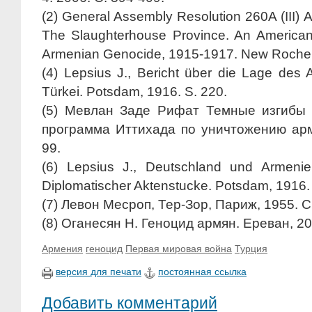
(2) General Assembly Resolution 260A (III) Art
The Slaughterhouse Province. An American
Armenian Genocide, 1915-1917. New Rochell
(4) Lepsius J., Bericht über die Lage des
Türkei. Potsdam, 1916. S. 220.
(5) Мевлан Заде Рифат Темные изгибы
программа Иттихада по уничтожению армя
99.
(6) Lepsius J., Deutschland und Armeni
Diplomatischer Aktenstucke. Potsdam, 1916.
(7) Левон Месроп, Тер-Зор, Париж, 1955. С
(8) Оганесян Н. Геноцид армян. Ереван, 20
Армения
геноцид
Первая мировая война
Турция
версия для печати
постоянная ссылка
Добавить комментарий