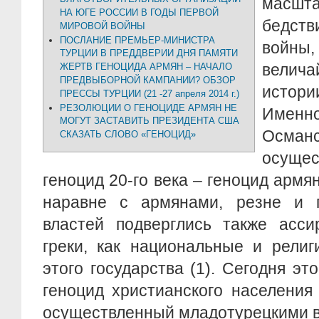
масшт
НА ЮГЕ РОССИИ В ГОДЫ ПЕРВОЙ
бедств
МИРОВОЙ ВОЙНЫ
ПОСЛАНИЕ ПРЕМЬЕР-МИНИСТРА
войн
ТУРЦИИ В ПРЕДДВЕРИИ ДНЯ ПАМЯТИ
велич
ЖЕРТВ ГЕНОЦИДА АРМЯН – НАЧАЛО
ПРЕДВЫБОРНОЙ КАМПАНИИ? ОБЗОР
истор
ПРЕССЫ ТУРЦИИ (21 -27 апреля 2014 г.)
РЕЗОЛЮЦИИ О ГЕНОЦИДЕ АРМЯН НЕ
Именн
МОГУТ ЗАСТАВИТЬ ПРЕЗИДЕНТА США
Осман
СКАЗАТЬ СЛОВО «ГЕНОЦИД»
осущ
геноцид 20-го века – геноцид армя
наравне с армянами, резне и 
властей подверглись также асси
греки, как национальные и рели
этого государства (1). Сегодня эт
геноцид христианского населения
осуществленный младотурецкими 