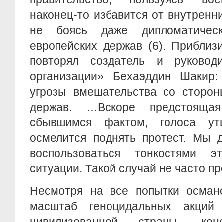
наконец-то избавится от внутренни
не боясь даже дипломатическ
европейских держав (6). Приблиз
повторял создатель и руковод
организации» Бехаэддин Шакир
угрозы вмешательства со сторон
держав. …Вскоре предстояща
сбывшимся фактом, голоса ут
осмелится поднять протест. Мы 
воспользоваться тонкостями э
ситуации. Такой случай не часто п
Несмотря на все попытки османс
масштаб геноцидальных акций
цивилизованной страны, кон