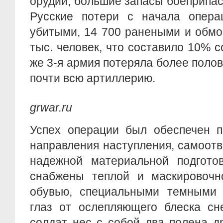
орудий, большие запасы боеприпас
Русские потери с начала опера
убитыми, 14 700 ранеными и обмо
тыс. человек, что составило 10% с
же 3-я армия потеряла более полов
почти всю артиллерию.
grwar.ru
Успех операции был обеспечен 
направления наступления, самоот
надежной материальной подгото
снабжены теплой и маскировочн
обувью, специальными темными
глаз от ослепляющего блеска сн
солдат нес с собой два полена д