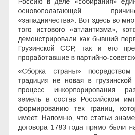
Россию в деле «собирания» един
основополагающей причи
«западничества». Вот здесь во мно
того истового «атлантизма», ко
демонстрировали как бывший пер
Грузинской ССР, так и его пр
проработавшие в партийно-советск
«Сборка страны» посредство
традиция не новая в грузинской
процесс инкорпорирования раз
земель в состав Российском имп
формированию тех границ, кото
имеет. Напомню, что статьи знаме
договора 1783 года прямо были н