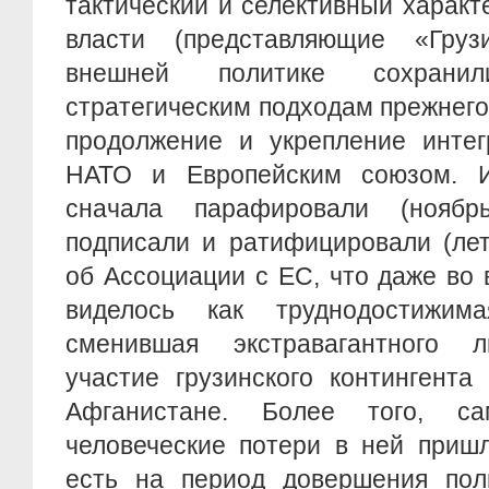
тактический и селективный характ
власти (представляющие «Груз
внешней политике сохранил
стратегическим подходам прежнего 
продолжение и укрепление интег
НАТО и Европейским союзом. И
сначала парафировали (нояб
подписали и ратифицировали (ле
об Ассоциации с ЕС, что даже во
виделось как труднодостижима
сменившая экстравагантного л
участие грузинского контингент
Афганистане. Более того, с
человеческие потери в ней пришл
есть на период довершения поли