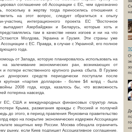
з
цировал соглашение об Ассоциации с ЕС, чем однозначно
С
ь, поскольку в жертву тогда приносились отношения с
н
ветить на этот вопрос, следует обратиться к опыту
ан-участниц интеграционного проекта ЕС “Восточное
зу выпадают Азербайджан и Беларусь, которые хоть и
 представлялись там в качестве неких изгоев и ни на что
 Остаются Молдова, Украина и Грузия. Эти страны уже
ссоциации с ЕС. Правда, в случае с Украиной, его полное
Т
дующего года.
О
помощь от Запада, которую планировалось использовать на
э
 на залечивание экономических ран, возникающих от
з
и и потери естественного крупного рынка сбыта. В Грузию
по
ых донорских средств периодически поступали после
ая крупная «партия долларов» - более $4 млрд - была
ойны 2008 года, когда, казалось бы, что возможность
ией потеряна навсегда.
от ЕС, США и международных финансовых структур лишь
 потери Крыма, разжигания вражды с Россией и ползучей
Д
ведь до этого, в период правления Януковича правительство
п
млрд евро на покрытие экономических издержек Ассоциации
г
ультате защитных мер России. Москва обещала ограничить
«
оему рынку, если Киев подпишет Ассоциативное соглашение.