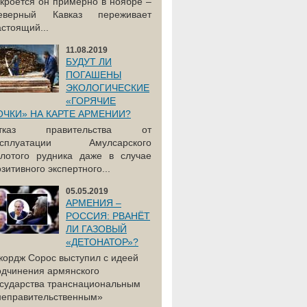
акроется он примерно в ноябре –
еверный Кавказ переживает
астоящий...
11.08.2019
БУДУТ ЛИ
ПОГАШЕНЫ
ЭКОЛОГИЧЕСКИЕ
«ГОРЯЧИЕ
ОЧКИ» НА КАРТЕ АРМЕНИИ?
тказ правительства от
ксплуатации Амулсарского
олотого рудника даже в случае
зитивного экспертного...
05.05.2019
АРМЕНИЯ –
РОССИЯ: РВАНЁТ
ЛИ ГАЗОВЫЙ
«ДЕТОНАТОР»?
жордж Сорос выступил с идеей
одчинения армянского
осударства транснациональным
неправительственным»