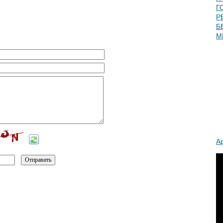
Г
Р
Б
М
А