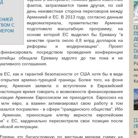
ОД
фактов, затрагивается также другая, по сей
день неизвестная сторона переговоров между
Арменией и ЕС. В 2013 году, согласно данным
ЕНИЕЙ
видеоматериала, правительство Армении
ТВОМ С
Г
подготовило масштабную программу, на
ИМЕРОМ
Р
основе которой ЕС выделил бы Еревану “в
Д
качестве гранта около 4,8 млрд долларов на
С
реформы и модернизацию”. Проект
П
 финансировать посредством проведения конференции
В
вропейцы обещали Еревану задолго до так пока и не
Р
иативного соглашения.
м
в ЕС, как и гарантий безопасности от США хотя бы в виде
г
открытия армяно-турецкой границы. Более того, на фоне
Ка
ину, Армения заявила о вступлении в Евразийский
настоящее время говорить о возможности финансирования
изации Армении Евросоюзом не приходится. Евросоюз на
 млн евро, а взамен активизировал свою работу в том
казался посрамлен - в сфере "гражданского общества". Ибо
 Армении, приносящие клятву верности европейским
Г
ии” с ЕС, кардинально пересмотрели свои позиции после
(
ийской интеграции.
В
 Ереван эту баснословную по местным меркам сумму на