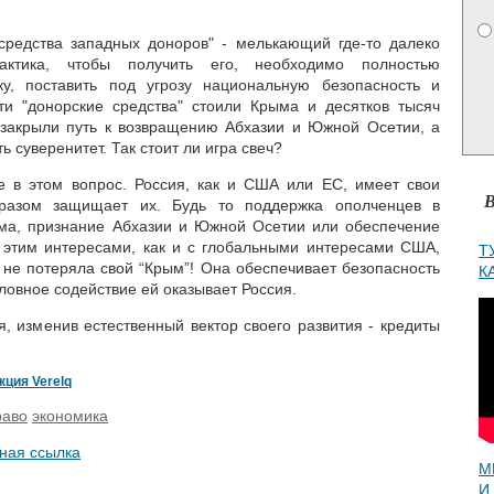
средства западных доноров" - мелькающий где-то далеко
рактика, чтобы получить его, необходимо полностью
ку, поставить под угрозу национальную безопасность и
ти "донорские средства" стоили Крыма и десятков тысяч
 закрыли путь к возвращению Абхазии и Южной Осетии, а
ь суверенитет. Так стоит ли игра свеч?
е в этом вопрос. Россия, как и США или ЕС, имеет свои
В
разом защищает их. Будь то поддержка ополченцев в
ма, признание Абхазии и Южной Осетии или обеспечение
 этим интересами, как и с глобальными интересами США,
Т
 не потеряла свой “Крым”! Она обеспечивает безопасность
К
ловное содействие ей оказывает Россия.
, изменив естественный вектор своего развития - кредиты
ция Verelq
раво
экономика
ная ссылка
М
И