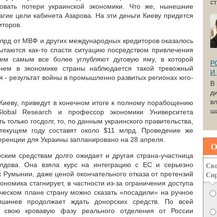
с
овать потери украинской экономики. Что же, нынешние
агие цели кабинета Азарова. На эти деньги Киеву придется
иторов.
лрд от МВФ и других международных кредиторов оказалось
ытаются как-то спасти ситуацию посредством привлечения
тем самым все более углубляют дуговую яму, в которой
Р
енем в экономике страны наблюдается такой тревожный
И
я - результат войны в промышленно развитых регионах юго-
В
д
вл
Киеву, приведут в конечном итоге к полному порабощению
ша
lobal Research и профессор экономики Университета
 только госдолг, то, по данным украинского правительства,
текущем году составят около $11 млрд. Проведение же
ренции для Украины запланировано на 28 апреля.
О
ским средствам долго ожидает и другая страна-участница
Сво
олдова. Она взяла курс на интеграцию с ЕС и серьезно
Си
 Румынии, даже ценой окончательного отказа от претензий
номика стагнирует, в частности из-за ограничения доступа
ическом плане страну можно сказать «посадили» на ручное
шинев продолжает ждать донорских средств. По всей
о свою кровавую фазу реального отделения от России