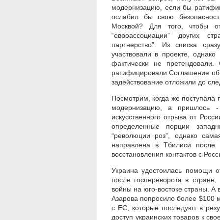
модернизацию, если бы ратифи
ослабил бы свою безопасност
Москвой? Для того, чтобы от
“евроассоциации” других стр
партнерство”. Из списка сра
участвовали в проекте, однако
фактически не претендовали.
ратифицировали Соглашение об А
задействование отложили до сле
Посмотрим, когда же поступала 
модернизацию, а пришлось -
искусственного отрыва от Росси
определенные порции западн
“революции роз”, однако сам
направлена в Тбилиси после в
восстановления контактов с Росс
Украина удостоилась помощи 
после госпереворота в стране,
войны на юго-востоке страны. А 
Азарова попросило более $100 
с ЕС, которые последуют в рез
доступ украинских товаров к св