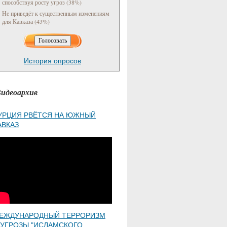
способствуя росту угроз (38%)
Не приведёт к существенным изменениям
для Кавказа (43%)
История опросов
идеоархив
УРЦИЯ РВЁТСЯ НА ЮЖНЫЙ
АВКАЗ
ЕЖДУНАРОДНЫЙ ТЕРРОРИЗМ
 УГРОЗЫ "ИСЛАМСКОГО