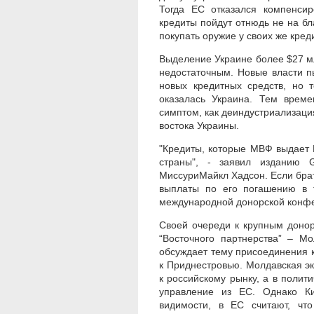
Тогда ЕС отказался компенсир
кредиты пойдут отнюдь не на бл
покупать оружие у своих же кред
Выделение Украине более $27 м
недостаточным. Новые власти п
новых кредитных средств, но 
оказалась Украина. Тем врем
симптом, как деиндустриализаци
востока Украины.
"Кредиты, которые МВФ выдает 
страны", - заявил изданию G
МиссуриМайкл Хадсон. Если брать
выплаты по его погашению в 
международной донорской конфе
Своей очереди к крупным донор
“Восточного партнерства” – М
обсуждает тему присоединения к
к Приднестровью. Молдавская эко
к российскому рынку, а в полит
управление из ЕС. Однако Ки
видимости, в ЕС считают, чт