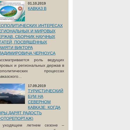
01.10.2019
КАВКАЗ В
ЕОПОЛИТИЧЕСКИХ ИНТЕРЕСАХ
ЕГИОНАЛЬНЫХ И МИРОВЫХ
ЕРЖАВ. СБОРНИК НАУЧНЫХ
ТАТЕЙ, ПОСВЯЩЁННЫХ
АМЯТИ ВИКТОРА
ЛАДИМИРОВИЧА ЧЕРНОУСА
ассматривается роль ведущих
ировых и региональных держав в
еополитических процессах
вказского...
17.09.2019
ТУРИСТИЧЕСКИЙ
БУМ НА
СЕВЕРНОМ
КАВКАЗЕ: КОГДА
ОРЫ ДАРЯТ РАДОСТЬ
ФОТОРЕПОРТАЖ)
 уходящем летнем сезоне –