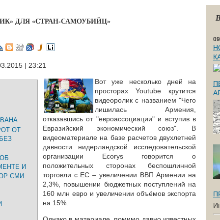
В
ИК» ДЛЯ «СТРАН-САМОУБИЙЦ»
09
Н
К
03.2015 | 23:21
Вот уже несколько дней на
П
просторах Youtube крутится
А
видеоролик с названием "Чего
лишилась Армения,
отказавшись от "евроассоциации" и вступив в
ЕВАНА
Евразийский экономический союз". В
ОТ ОТ
видеоматериале на базе расчетов двухлетней
БЕЗ
давности нидерландской исследовательской
организации Ecorys говорится о
 ОБ
положительных сторонах беспошлинной
МЕНТЕ И
торговли с ЕС – увеличении ВВП Армении на
ОР СМИ
2,3%, повышении бюджетных поступлений на
160 млн евро и увеличении объёмов экспорта
П
на 15%.
И
И
Однако в материале, помимо давно известных