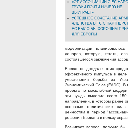
«ОТ АССОЦИАЦИИ С ЕС НАР
ГРУЗИИ ПОЧТИ НИЧЕГО НЕ
ВЫИГРАЕТ»
УСПЕШНОЕ СОЧЕТАНИЕ АРМ
ЧЛЕНСТВА В ТС С ПАРТНЕРС
ЕС БЫЛО БЫ ХОРОШИМ ПР
ДЛЯ ЕВРОПЫ
модернизации планировалось
доноров, которую, кстати, е
состоявшегося заключения ассоц
Ереван не дождался этих средст
эффективного импульса в деле 
ужесточения борьбы за Укра
Экономический Союз (ЕАЭС). В 
проекта по масштабной модерн
эти нужды выделил всего 150
направлении, в котором ранее о
основные политические силы
ценностям в период “ассоциац
решения Еревана в пользу евраз
Возникает вопрос, получил бы