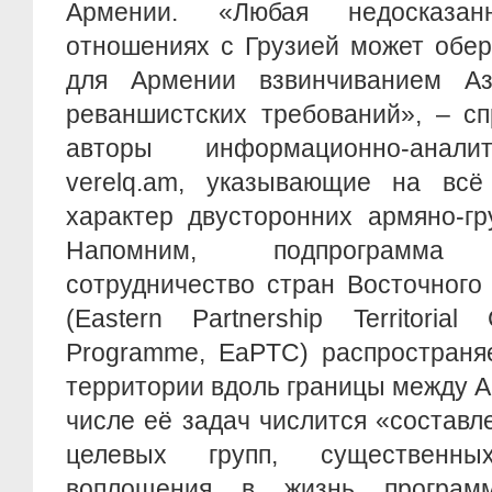
Армении. «Любая недосказа
отношениях с Грузией может обер
для Армении взвинчиванием Аз
реваншистских требований», – с
авторы информационно-анали
verelq.am, указывающие на вс
характер двусторонних армяно-гр
Напомним, подпрограмма «
сотрудничество стран Восточного
(Eastern Partnership Territorial
Programme, EaPTC) распространя
территории вдоль границы между А
числе её задач числится «составл
целевых групп, существенн
воплощения в жизнь программ