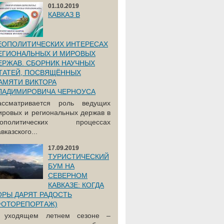
01.10.2019
КАВКАЗ В
ЕОПОЛИТИЧЕСКИХ ИНТЕРЕСАХ
ЕГИОНАЛЬНЫХ И МИРОВЫХ
ЕРЖАВ. СБОРНИК НАУЧНЫХ
ТАТЕЙ, ПОСВЯЩЁННЫХ
АМЯТИ ВИКТОРА
ЛАДИМИРОВИЧА ЧЕРНОУСА
ассматривается роль ведущих
ировых и региональных держав в
еополитических процессах
вказского...
17.09.2019
ТУРИСТИЧЕСКИЙ
БУМ НА
СЕВЕРНОМ
КАВКАЗЕ: КОГДА
ОРЫ ДАРЯТ РАДОСТЬ
ФОТОРЕПОРТАЖ)
 уходящем летнем сезоне –