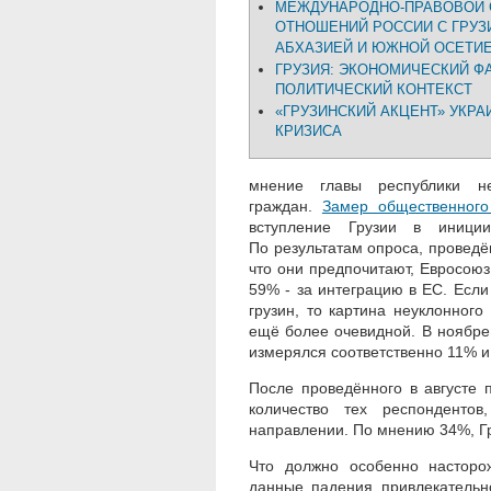
МЕЖДУНАРОДНО-ПРАВОВОЙ 
ОТНОШЕНИЙ РОССИИ С ГРУЗ
АБХАЗИЕЙ И ЮЖНОЙ ОСЕТИ
ГРУЗИЯ: ЭКОНОМИЧЕСКИЙ Ф
ПОЛИТИЧЕСКИЙ КОНТЕКСТ
«ГРУЗИНСКИЙ АКЦЕНТ» УКРА
КРИЗИСА
мнение главы республики не
граждан.
Замер общественного
вступление Грузии в иниции
По результатам опроса, проведён
что они предпочитают, Евросоюз
59% - за интеграцию в ЕС. Если
грузин, то картина неуклонного
ещё более очевидной. В ноябре
измерялся соответственно 11% и
После проведённого в августе 
количество тех респондентов
направлении. По мнению 34%, Г
Что должно особенно насторож
данные падения привлекательн