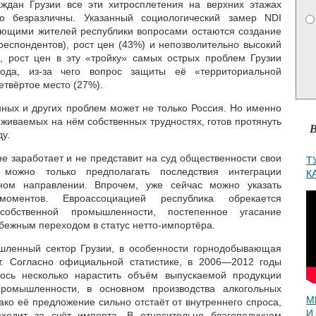
ждан Грузии все эти хитросплетения на верхних этажах
ко безразличны. Указанный социологический замер NDI
ующими жителей республики вопросами остаются создание
респондентов), рост цен (43%) и непозволительно высокий
и, рост цен в эту «тройку» самых острых проблем Грузии
ода, из-за чего вопрос защиты её «территориальной
етвёртое место (27%).
нных и других проблем может не только Россия. Но именно
еживаемых на нём собственных трудностях, готов протянуть
В
у.
е заработает и не представит на суд общественности свои
Т
 можно только предполагать последствия интеграции
К
дном направлении. Впрочем, уже сейчас можно указать
моментов. Евроассоциацией республика обрекается
 собственной промышленности, постепенное угасание
збежным переходом в статус нетто-импортёра.
ленный сектор Грузии, в особенности горнодобывающая
ет. Согласно официальной статистике, в 2006—2012 годы
ось несколько нарастить объём выпускаемой продукции
ромышленности, в основном производства алкогольных
М
ако её предложение сильно отстаёт от внутреннего спроса,
И
сходит за счёт импорта. В относительно благополучном