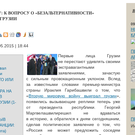
В
: К ВОПРОСУ О «БЕЗАЛЬТЕРНАТИВНОСТИ»
ГРУЗИИ
09
Н
К
05.2015 | 18:44
П
Первые лица Грузии
А
не перестают удивлять своими
экстравагантными
овал
заявлениями, зачастую
ии
с сильным провокационным уклоном. Вслед
ТО ИЛИ
за известными словами премьер-министра
страны Ираклия Гарибашвили о том, что
РА НА
«
Вторую мировую войну выиграл грузин
»,
В
появились вызывающие реплики теперь уже
ЗИИ (1-
от президента республики. Георгий
Маргвелашвилирешил не вдаваться
в историю, а обратился к дням сегодняшним,
П
РЫВ
сделав политическое заявление о том, что
АНЦИИ:
И
«Россия не может предложить соседям
та)