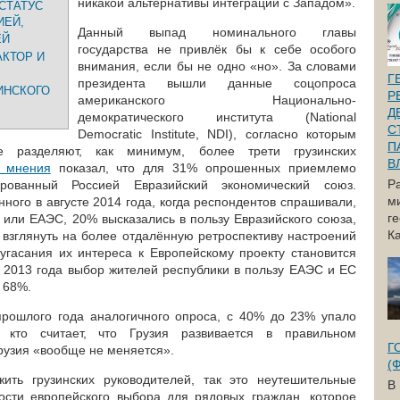
никакой альтернативы интеграции с Западом».
СТАТУС
ИЕЙ,
Данный выпад номинального главы
ЕЙ
государства не привлёк бы к себе особого
АКТОР И
внимания, если бы не одно «но». За словами
Г
президента вышли данные соцопроса
ИНСКОГО
Р
американского Национально-
Д
демократического института (National
С
Democratic Institute, NDI), согласно которым
П
 разделяют, как минимум, более трети грузинских
В
 мнения
показал, что для 31% опрошенных приемлемо
Р
рованный Россией Евразийский экономический союз.
м
ного в августе 2014 года, когда респондентов спрашивали,
г
 или ЕАЭС, 20% высказались в пользу Евразийского союза,
Ка
 взглянуть на более отдалённую ретроспективу настроений
 угасания их интереса к Европейскому проекту становится
 2013 года выбор жителей республики в пользу ЕАЭС и ЕС
 68%.
прошлого года аналогичного опроса, с 40% до 23% упало
, кто считает, что Грузия развивается в правильном
Г
рузия «вообще не меняется».
(
ить грузинских руководителей, так это неутешительные
В
ости европейского выбора для рядовых граждан, которое