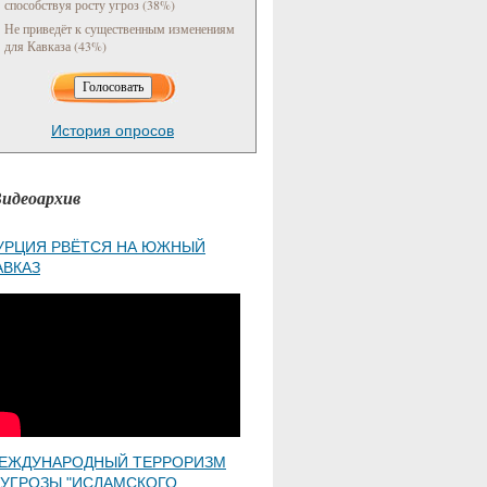
способствуя росту угроз (38%)
Не приведёт к существенным изменениям
для Кавказа (43%)
История опросов
идеоархив
УРЦИЯ РВЁТСЯ НА ЮЖНЫЙ
АВКАЗ
ЕЖДУНАРОДНЫЙ ТЕРРОРИЗМ
 УГРОЗЫ "ИСЛАМСКОГО