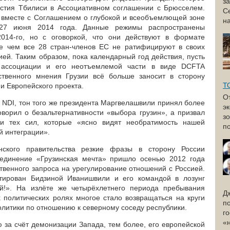
з
астия Тбилиси в Ассоциативном соглашении с Брюсселем.
С
т вместе с Соглашением о глубокой и всеобъемлющей зоне
н
 27 июня 2014 года. Данные режимы распространены
014-го, но с оговоркой, что они действуют в формате
е чем все 28 стран-членов ЕС не ратифицируют в своих
ей. Таким образом, пока календарный год действия, пусть
 ассоциации и его неотъемлемой части в виде DCFTA
твенного мнения Грузии всё больше заносит в сторону
Т
и Европейского проекта.
О
 NDI, тон того же президента Маргвелашвили принял более
э
оворил о безальтернативности «выбора грузин», а призвал
з
ти тех сил, которые «ясно видят необратимость нашей
по
й интеграции».
ского правительства резкие фразы в сторону России
ъединение «Грузинская мечта» пришло осенью 2012 года
ственного запроса на урегулирование отношений с Россией.
тирован Бидзиной Иванишвили и его командой в лозунг
й!». На излёте же четырёхлетнего периода пребывания
Д
 политических ролях многое стало возвращаться на круги
п
литики по отношению к северному соседу республики.
г
«
 за счёт демонизации Запада, тем более, его европейской