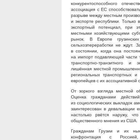
конкурентоспособного отечес
ассоциация с ЕС способствоват
разрыве между местным произво
и экспорте республики. Только 
экспортный потенциал, при эт
местными хозяйствующими субъ
рынок. В Европе грузинских
сельхозпереработки не ждут. З
в состоянии, когда она постоя
на импорт подавляющей части т
транспортно-транзитного и э
лишённая местной промышленнос
региональных транспортных и 
европейцев с их ассоциативной 
От зоркого взгляда местной о
Оценка гражданами действий
из социологических выкладок ам
заинтересован в девальвации е
настолько рвётся наружу, чт
общественного мнения из США.
Гражданам Грузии и их ны
конфронтация с Россией,