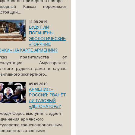
акроется он примерно в ноябре –
еверный Кавказ переживает
астоящий...
11.08.2019
БУДУТ ЛИ
ПОГАШЕНЫ
ЭКОЛОГИЧЕСКИЕ
«ГОРЯЧИЕ
ОЧКИ» НА КАРТЕ АРМЕНИИ?
тказ правительства от
ксплуатации Амулсарского
олотого рудника даже в случае
зитивного экспертного...
05.05.2019
АРМЕНИЯ –
РОССИЯ: РВАНЁТ
ЛИ ГАЗОВЫЙ
«ДЕТОНАТОР»?
жордж Сорос выступил с идеей
одчинения армянского
осударства транснациональным
неправительственным»