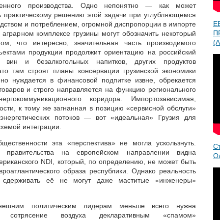
твенного производства. Одно непонятно — как может
ь практическому решению этой задачи при углубляющемся
Е
дством и потреблением, огромной диспропорции в импорте
П
в аграрном комплексе грузины могут обозначить некоторый
(A
ом, что интересно, значительная часть производимого
ектами продукции продолжит ориентацию на российский
 вин и безалкогольных напитков, других продуктов
ато там строят планы консервации грузинской экономики
нно нуждается в финансовой подпитке извне, обрекается
оваров и строго направляется на функцию регионального
нергокоммуникационного коридора. Импортозависимая,
ти, к тому же загнанная в позицию «сервисной обслуги»
энергетических потоков — вот «идеальная» Грузия для
схемой интеграции.
бщественности эта «перспектива» не могла ускользнуть.
С
 правительства на европейском направлении видна
О
ериканского NDI, который, по определению, не может быть
вроатлантического образа республики. Однако реальность
о сдерживать её не могут даже маститые «инженеры»
нешним политическим лидерам меньше всего нужна
 сотрясение воздуха декларативным «спамом»