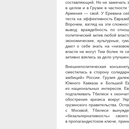
составляющей. Но не замечать 
в целом и в Грузии в частности
Армения — свой. У Еревана се
теста на эффективность Евразий
Впрочем, взгляд на эти сложно
вывод: враждебность по отно
политический актив любой власт
экономические, культурные, гу
дают о себе знать на «низово
власти не могут. Тем более те с
активно взялись за дело улучше
Внешнеполитическая конъюнкт
сместилась в сторону солидар
амбиций» России. Грузия далек
Южного Кавказа и Большой Ев
из национальных интересов. Ев
подталкивать Тбилиси к оконч
обострения кризиса вокруг Ук
грузинского правительства. Ос
с Москвой, Тбилиси вынужде
«безальтернативность» свое
в пропагандистском ключе, прин