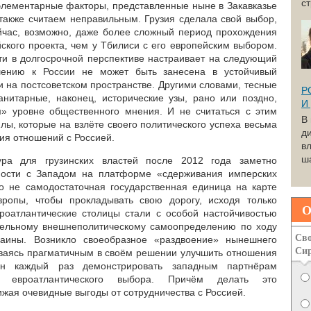
с
элементарные факторы, представленные ныне в Закавказье
 также считаем неправильным. Грузия сделала свой выбор,
йчас, возможно, даже более сложный период прохождения
ского проекта, чем у Тбилиси с его европейским выбором.
сти в долгосрочной перспективе настраивает на следующий
шению к России не может быть занесена в устойчивый
и на постсоветском пространстве. Другими словами, тесные
Р
манитарные, наконец, исторические узы, рано или поздно,
И
м» уровне общественного мнения. И не считаться с этим
В
илы, которые на взлёте своего политического успеха весьма
д
ния отношений с Россией.
вл
ша
ура для грузинских властей после 2012 года заметно
ности с Западом на платформе «сдерживания имперских
о не самодостаточная государственная единица на карте
ропы, чтобы прокладывать свою дорогу, исходя только
О
роатлантические столицы стали с особой настойчивостью
ательному внешнеполитическому самоопределению по ходу
Сво
раины. Возникло своеобразное «раздвоение» нынешнего
Си
таваясь прагматичным в своём решении улучшить отношения
н каждый раз демонстрировать западным партнёрам
го евроатлантического выбора. Причём делать это
ижая очевидные выгоды от сотрудничества с Россией.