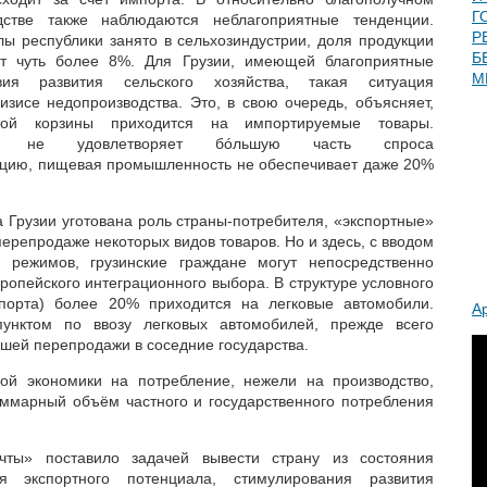
Г
одстве также наблюдаются неблагоприятные тенденции.
Р
лы республики занято в сельхозиндустрии, доля продукции
Б
ет чуть более 8%. Для Грузии, имеющей благоприятные
М
овия развития сельского хозяйства, такая ситуация
изисе недопроизводства. Это, в свою очередь, объясняет,
ной корзины приходится на импортируемые товары.
тво не удовлетворяет бóльшую часть спроса
кцию, пищевая промышленность не обеспечивает даже 20%
 Грузии уготована роль страны-потребителя, «экспортные»
ерепродаже некоторых видов товаров. Но и здесь, с вводом
 режимов, грузинские граждане могут непосредственно
ропейского интеграционного выбора. В структуре условного
кспорта) более 20% приходится на легковые автомобили.
А
унктом по ввозу легковых автомобилей, прежде всего
йшей перепродажи в соседние государства.
кой экономики на потребление, нежели на производство,
суммарный объём частного и государственного потребления
ечты» поставило задачей вывести страну из состояния
я экспортного потенциала, стимулирования развития