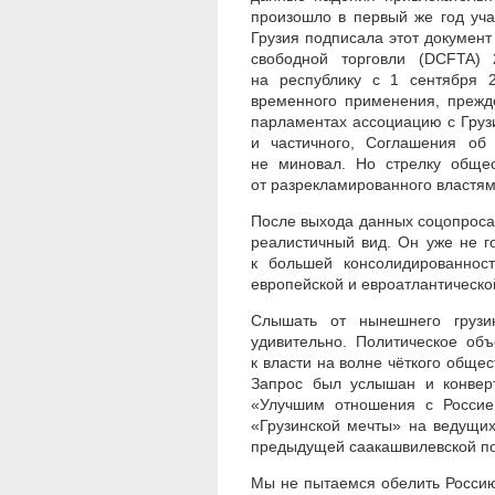
произошло в первый же год уч
Грузия подписала этот докумен
свободной торговли (DCFTA)
на республику с 1 сентября 2
временного применения, прежд
парламентах ассоциацию с Грузи
и частичного, Соглашения об
не миновал. Но стрелку общес
от разрекламированного властям
После выхода данных соцопроса
реалистичный вид. Он уже не г
к большей консолидированнос
европейской и евроатлантическо
Слышать от нынешнего грузин
удивительно. Политическое об
к власти на волне чёткого обще
Запрос был услышан и конвер
«Улучшим отношения с Россие
«Грузинской мечты» на ведущих
предыдущей саакашвилевской по
Мы не пытаемся обелить Россию