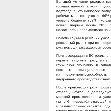
Большей же части рядовых гра
государственной власти глубо
подтвердил, что наиболее волн
рабочих мест (его указало 66% 
уровень бедности (39%). Кстат
попал впервые после 2011 г
целостности» переместился на ч
Помочь Грузии в решении указа
российский рынок, при всех пер
руку помощи закавказскому сосед
Пока ассоциация с ЕС реально н
первые видимые результаты,
грузинской экономики в запа
несколько принципиальных 
на неконкурентоспособность
внутреннего производства с неи
После «революции роз» промыш
отрасль, неуклонно деградиру
местной промышленности удал
(за счёт перерабатывающей п
и безалкогольных напитков), одн
удовлетворение которого прои