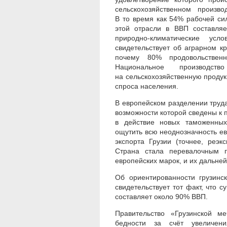
сельскохозяйственном произв
В то время как 54% рабочей си
этой отрасли в ВВП составля
природно-климатические усл
свидетельствует об аграрном кр
почему 80% продовольствен
Национальное производс
на сельскохозяйственную проду
спроса населения.
В европейском разделении труда
возможности которой сведены к п
в действие новых таможенных
ощутить всю неоднозначность ев
экспорта Грузии (точнее, реэ
Страна стала перевалочным п
европейских марок, и их дальне
Об ориентированности грузинс
свидетельствует тот факт, что 
составляет около 90% ВВП.
Правительство «Грузинской м
бедности за счёт увеличени