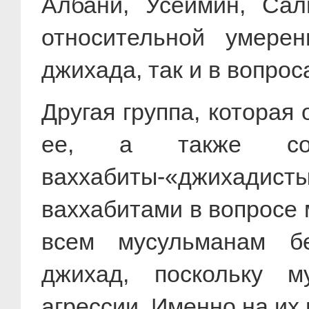
Албани, Усеймин, Сал
относительной умерен
джихада, так и в вопро
Другая группа, которая 
ее, а также со
ваххабиты-«джихадист
ваххабитами в вопросе 
всем мусульманам бе
джихад, поскольку м
агрессии. Именно на их