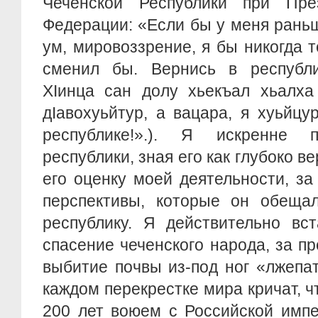
Чеченской Республики при Пре
Федерации: «Если бы у меня рань
ум, мировоззрение, я бы никогда т
сменил бы. Вернись в республик
ХIинца сан долу хьекъал хьалха
дIавохуьйтур, а вацара, я хуьйц
республике!».). Я искренне п
республики, зная его как глубоко в
его оценку моей деятельности, за
перспективы, которые он обещал
республику. Я действительно вс
спасение чеченского народа, за п
выбитие почвы из-под ног «лжепа
каждом перекрестке мира кричат, ч
200 лет воюем с Российской имп