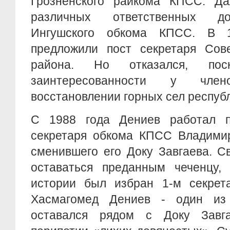
Грозненского райкома КПСС. Д
различных ответственных до
Ингушского обкома КПСС. В 
предложили пост секретаря Сове
района. Но отказался, пос
заинтересованности у чл
восстановлении горных сел республ
С 1988 года Дениев работал п
секретаря обкома КПСС Владимир
сменившего его Доку Завгаева. С
оставаться преданным чеченцу,
истории был избран 1-м секре
Хасмагомед Дениев - один из 
оставался рядом с Доку Завг