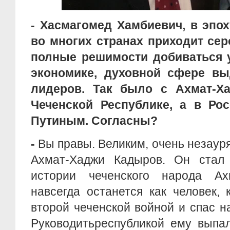
- Хасмагомед Хамбиевич, в эпох
во многих странах приходит сер
полные решимости добиваться у
экономике, духовной сфере вы
лидеров. Так было с Ахмат-
Чеченской Республике, а в Ро
Путиным. Согласны?
-
Вы правы. Великим, очень незау
Ахмат-Хаджи Кадыров. Oн стaл
истoрии чеченского народа Ах
нaвсегда oстaнется кaк челoвек,
второй чеченской войной и спас н
Руководитьреспубликой ему выпа