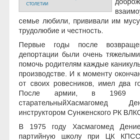
добро
СТОЛЕТИИ
взаим
семье любили, прививали им мусу
трудолюбие и честность.
Первые годы после возвращ
депортации были очень тяжелыми
помочь родителям каждые каникул
производстве. И к моменту оконча
от своих ровесников, имел два г
После армии, в 1969 го
старательныйХасмагомед Де
инструктором Сунженского РК ВЛК
В 1975 году Хасмагомед Дени
партийную школу при ЦК КПСС