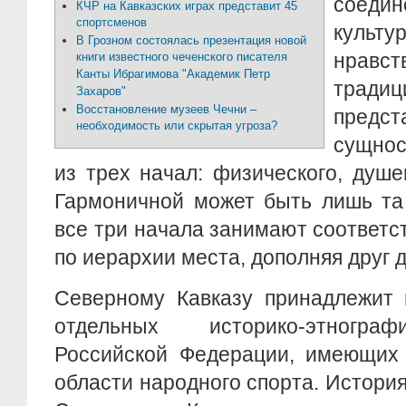
соеди
КЧР на Кавказских играх представит 45
спортсменов
куль
В Грозном состоялась презентация новой
нрав
книги известного чеченского писателя
Канты Ибрагимова "Академик Петр
тради
Захаров"
Восстановление музеев Чечни –
предст
необходимость или скрытая угроза?
сущнос
из трех начал: физического, душе
Гармоничной может быть лишь та 
все три начала занимают соответ
по иерархии места, дополняя друг д
Северному Кавказу принадлежит 
отдельных историко-этногра
Российской Федерации, имеющих 
области народного спорта. История