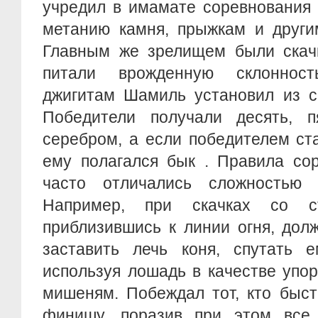
учредил в имамате соревнования 
метанию камня, прыжкам и други
Главным же зрелищем были скачк
питали врожденную склоннос
джигитам Шамиль установил из с
Победители получали десять, 
серебром, а если победителем ст
ему полагался бык . Правила со
часто отличались сложностью 
Например, при скачках со ст
приблизившись к линии огня, дол
заставить лечь коня, спутать 
используя лошадь в качестве упор
мишеням. Побеждал тот, кто быст
финишу, поразив при этом все