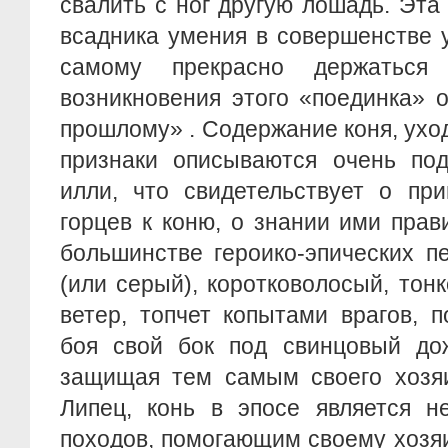
свалить с ног другую лошадь. Эта
всадника умения в совершенстве 
самому прекрасно держаться
возникновения этого «поединка» 
прошлому» . Содержание коня, уход
признаки описываются очень под
илли, что свидетельствует о пр
горцев к коню, о знании ими прав
большинстве героико-эпических п
(или серый), коротковолосый, тонк
ветер, топчет копытами врагов, 
боя свой бок под свинцовый дож
защищая тем самым своего хозяи
Липец, конь в эпосе является н
походов, помогающим своему хозя