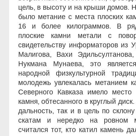
цель, в высоту и на крыши домов.
было метание с места плоских ка
16 и более килограммов. В ря
плоские камни метали с повор
свидетельству информаторов из 
Малигова, Вахи Эдильсултанова
Нукмана Мунаева, это являетс
народной физкультурной традиц
молодежь увлекалась метанием ка
Северного Кавказа имело место 
камня, обтесанного в круглый диск.
дальность, так и в цель по склон
скатам и нередко на ровном м
считался тот, кто катил камень д