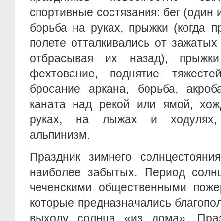
спортивные состязания: бег (один из
борьба на руках, прыжки (когда п
полете отталкивались от зажатых
отбрасывая их назад), прыжк
фехтование, поднятие тяжесте
бросание аркана, борьба, акроба
каната над рекой или ямой, хож
руках, на лыжах и ходулях, 
альпинизм.
Праздник зимнего солнцестояния
наиболее забытых. Период солнц
чеченскими общественными пожер
которые предназначались благопо
выходу солнца «из дома». Пра