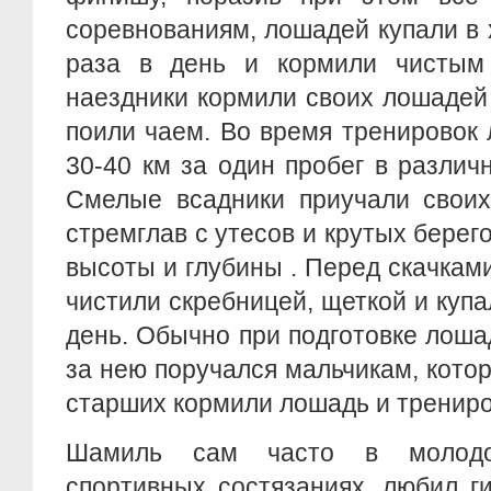
соревнованиям, лошадей купали в 
раза в день и кормили чистым
наездники кормили своих лошадей
поили чаем. Во время тренировок
30-40 км за один пробег в различ
Смелые всадники приучали своих
стремглав с утесов и крутых берего
высоты и глубины . Перед скачка
чистили скребницей, щеткой и купа
день. Обычно при подготовке лоша
за нею поручался мальчикам, кот
старших кормили лошадь и трениро
Шамиль сам часто в молодо
спортивных состязаниях, любил г