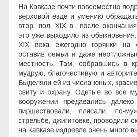
На Кавказе почти повсеместно под
верховой езде и умению обращать
втор. пол. XIX в., после окончани
это уже выходило из обыкновения
XIX века ежегодно горянки на 
оставив семьи и даже неотложны
местность. Там, собравшись в к
мудрую, благочестивую и авторит
Выделяли ей из числа юных, краси
свиту и охрану. Одетые во все м
вооружении предавались далеко
пиршествовали, плясали, по-му
стрельбе, джигитовке, проводили с
на Кавказе издревле очень много 